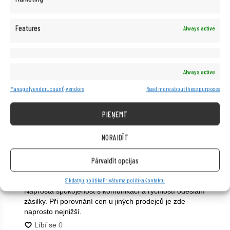
būt pārliecināti, ka saņemsiet augstas kvalitātes
aprīkojumu
Features
Always active
Mums ir pašiem savs servisa bāzes, tāpēc mēs
piedāvājam profesionālas garantijas un pēcgājuma
remontu, kā arī tehnikas atbalstu un palīdzību
Always active
Manage {vendor_count} vendors
Read more about these purposes
PIEŅEMT
NORAIDĪT
Pārvaldīt opcijas
Sīkdatņu politika
Privātuma politika
Kontaktu