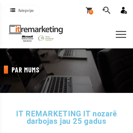
Kategorijas
0
PAR MUMS
IT REMARKETING IT nozarē
darbojas jau 25 gadus