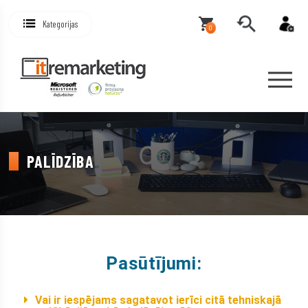
Kategorijas
0
PALĪDZĪBA
Pasūtījumi:
Vai ir iespējams sagatavot ierīci citā tehniskajā