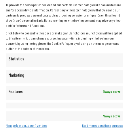
Sūdzības un atgriešana
To provide the best experiences, we and our partners use technologies like cookies to store
and/or access device information. Consenting to these technologies will allow us and our
partners to process personal data such as browsing behavior or unique IDs on this site and
Kur es varu salabot ierīci saskaņā ar garantiju?
show (non-) personalized ads. Not consenting or withdrawing consent, may adversely affect
certain features and functions.
Vai es varu atgriezt preces pēc pirkuma?
Click below to consent to the above or make granular choices. Your choices will be applied
to this site only. You can change your settings at any time, including withdrawing your
consent, by using the toggles on the Cookie Policy, or by clicking on the manage consent
Pārdevējs ir uzņēmums:
button at the bottom of the screen.
Statistics
IT REMARKETING Łukasz Konecki
ul. Koźla 3/11
Marketing
00-234
Varšava
Polija
Features
Always active
Identifikācijas numurs (PVN): PL5252259214
Always active
Manage {vendor_count} vendors
Read more about these purposes