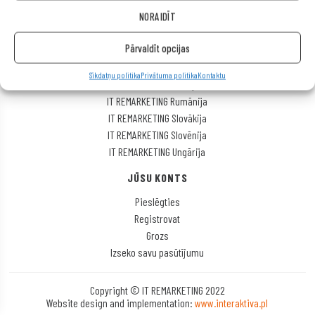
IT REMARKETING Čehijas Republika
NORAIDĪT
IT REMARKETING International
Pārvaldīt opcijas
IT REMARKETING Itālija
IT REMARKETING Lietuva
Sīkdatņu politika
Privātuma politika
Kontaktu
IT REMARKETING Polija
IT REMARKETING Rumānija
IT REMARKETING Slovākija
IT REMARKETING Slovēnija
IT REMARKETING Ungārija
JŪSU KONTS
Pieslēgties
Registrovat
Grozs
Izseko savu pasūtījumu
Copyright © IT REMARKETING 2022
Website design and implementation:
www.interaktiva.pl