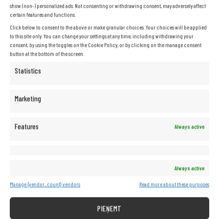
show (non-) personalized ads. Not consenting or withdrawing consent, may adversely affect
Pasūtījuma ID
Rēķina epasts
certain features and functions.
Click below to consent to the above or make granular choices. Your choices will be applied
to this site only. You can change your settings at any time, including withdrawing your
consent, by using the toggles on the Cookie Policy, or by clicking on the manage consent
button at the bottom of the screen.
IZSEKOT
Statistics
Marketing
INFORMĀCIJA
Interneta veikala noteikumi
Features
Always active
Privātuma politika
Sīkdatņu politika
KLIENTU APKALPOŠANA
Always active
Sūdzība par produktu
Manage {vendor_count} vendors
Read more about these purposes
Legādātā aprīkojuma atgriešana
PIEŅEMT
IT REMARKETING