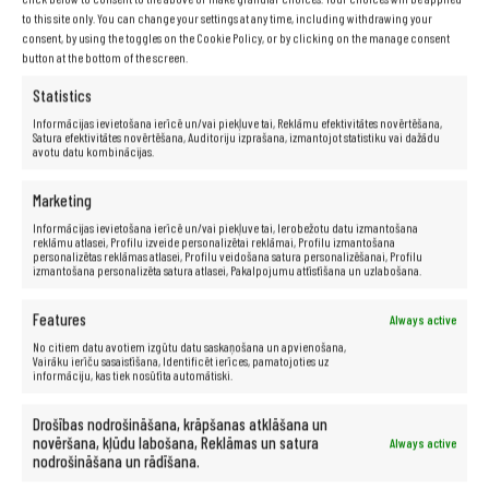
nodrošinot jaunāko aizsardzību.
to this site only. You can change your settings at any time, including withdrawing your
Microsoft Defender arī piedāvā iespēju manuāli skenēt failus
consent, by using the toggles on the Cookie Policy, or by clicking on the manage consent
un mapes, kā arī ģimenes kontroles funkcijas, kas ļauj
button at the bottom of the screen.
ierobežot bērnu piekļuvi nepiemērotiem tiešsaistes saturiem.
Pērkot datoru ar Microsoft Defender, Jūs varat būt
Statistics
pārliecināts, ka Jūsu dati ir drošībā un aizsargāti pret
Informācijas ievietošana ierīcē un/vai piekļuve tai, Reklāmu efektivitātes novērtēšana,
kaitīgu programmatūru. Aizsardzība pret draudiem ir
Satura efektivitātes novērtēšana, Auditoriju izprašana, izmantojot statistiku vai dažādu
būtiska, lai saglabātu Jūsu informācijas konfidencialitāti un
avotu datu kombinācijas.
drošību.
Marketing
Informācijas ievietošana ierīcē un/vai piekļuve tai, Ierobežotu datu izmantošana
reklāmu atlasei, Profilu izveide personalizētai reklāmai, Profilu izmantošana
personalizētas reklāmas atlasei, Profilu veidošana satura personalizēšanai, Profilu
izmantošana personalizēta satura atlasei, Pakalpojumu attīstīšana un uzlabošana.
Features
Always active
No citiem datu avotiem izgūtu datu saskaņošana un apvienošana,
Vairāku ierīču sasaistīšana, Identificēt ierīces, pamatojoties uz
informāciju, kas tiek nosūtīta automātiski.
Drošības nodrošināšana, krāpšanas atklāšana un
novēršana, kļūdu labošana, Reklāmas un satura
Always active
nodrošināšana un rādīšana.