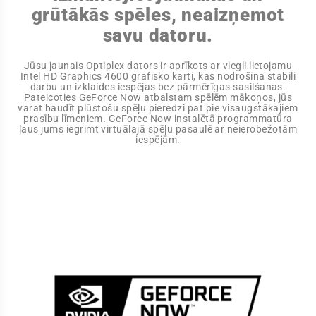
grūtākās spēles, neaizņemot
savu datoru.
Jūsu jaunais Optiplex dators ir aprīkots ar viegli lietojamu
Intel HD Graphics 4600 grafisko karti, kas nodrošina stabili
darbu un izklaides iespējas bez pārmērīgas sasilšanas.
Pateicoties GeForce Now atbalstam spēlēm mākoņos, jūs
varat baudīt plūstošu spēļu pieredzi pat pie visaugstākajiem
prasību līmeņiem. GeForce Now instalētā programmatūra
ļaus jums iegrimt virtuālajā spēļu pasaulē ar neierobežotām
iespējām.