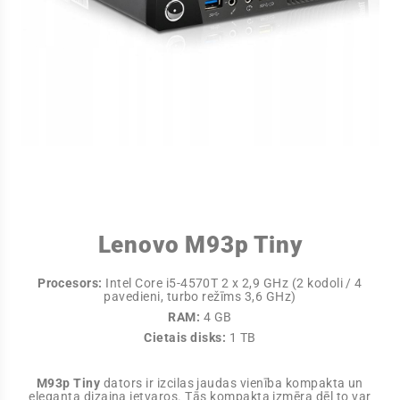
Lenovo M93p Tiny
Procesors:
Intel Core i5-4570T 2 x 2,9 GHz (2 kodoli / 4
pavedieni, turbo režīms 3,6 GHz)
RAM:
4 GB
Cietais disks:
1 TB
M93p Tiny
dators ir izcilas jaudas vienība kompakta un
eleganta dizaina ietvaros. Tās kompakta izmēra dēļ to var