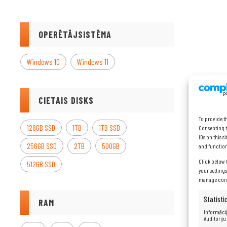
OPERĒTĀJSISTĒMA
Windows 10
Windows 11
CIETAIS DISKS
To provide t
128GB SSD
1TB
1TB SSD
Consenting t
IDs on this 
256GB SSD
2TB
500GB
and function
Click below 
512GB SSD
your setting
manage conse
Statisti
RAM
Informācij
Auditoriju