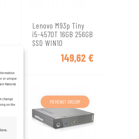
y
Lenovo M93p Tiny
B
i5-4570T 16GB 256GB
SSD WIN10
6
€
149,62
€
information.
or or unique
ain features
can change
PIEVIENOT GROZAM
cking on the
ēšana,