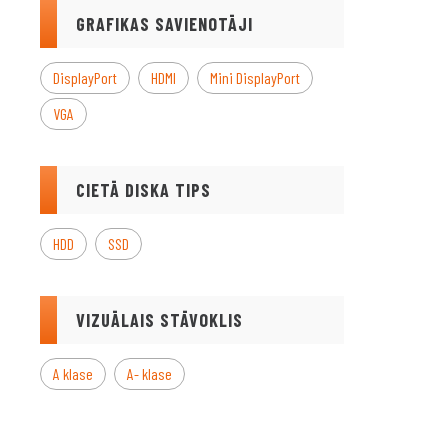
GRAFIKAS SAVIENOTĀJI
DisplayPort
HDMI
Mini DisplayPort
VGA
CIETĀ DISKA TIPS
HDD
SSD
VIZUĀLAIS STĀVOKLIS
A klase
A- klase