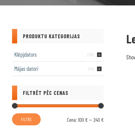
L
PRODUKTU KATEGORIJAS
Klēpjdators
(218)
Show
Mājas datori
(94)
FILTRĒT PĒC CENAS
Min.
Maks.
Cena:
100 €
—
240 €
FILTRS
cena
cena