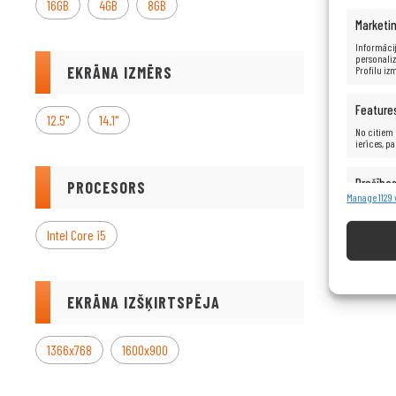
16GB
4GB
8GB
Marketi
Informācij
personaliz
EKRĀNA IZMĒRS
Profilu iz
Feature
12.5"
14.1"
No citiem 
ierīces, p
Drošība
PROCESORS
Reklāma
Manage 1129
Intel Core i5
EKRĀNA IZŠĶIRTSPĒJA
1366x768
1600x900