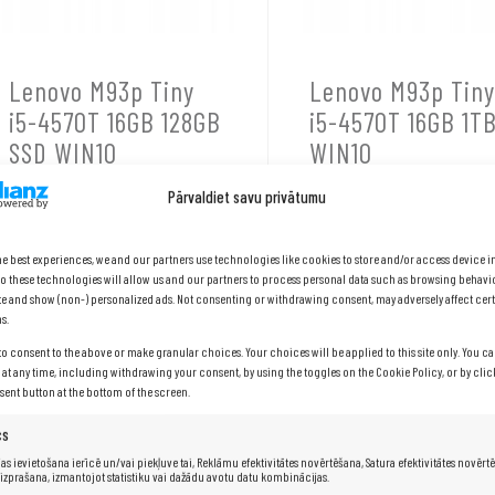
Lenovo M93p Tiny
Lenovo M93p Tin
i5-4570T 16GB 128GB
i5-4570T 16GB 1T
SSD WIN10
WIN10
144,92
€
161,3
Pārvaldiet savu privātumu
he best experiences, we and our partners use technologies like cookies to store and/or access device 
o these technologies will allow us and our partners to process personal data such as browsing behavi
site and show (non-) personalized ads. Not consenting or withdrawing consent, may adversely affect cert
s.
to consent to the above or make granular choices. Your choices will be applied to this site only. You 
PIEVIENOT GROZAM
PIEVIENOT GROZAM
s at any time, including withdrawing your consent, by using the toggles on the Cookie Policy, or by cli
nt button at the bottom of the screen.
cs
as ievietošana ierīcē un/vai piekļuve tai, Reklāmu efektivitātes novērtēšana, Satura efektivitātes novērt
 izprašana, izmantojot statistiku vai dažādu avotu datu kombinācijas.