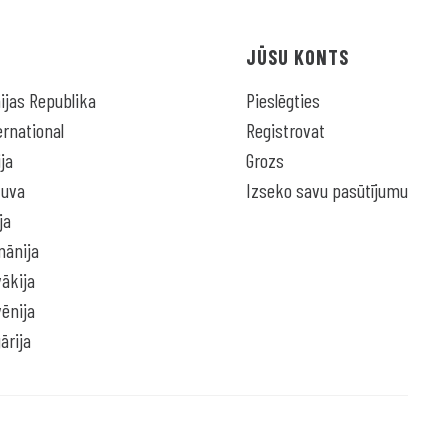
JŪSU KONTS
jas Republika
Pieslēgties
rnational
Registrovat
ja
Grozs
tuva
Izseko savu pasūtījumu
ja
ānija
ākija
ēnija
ārija