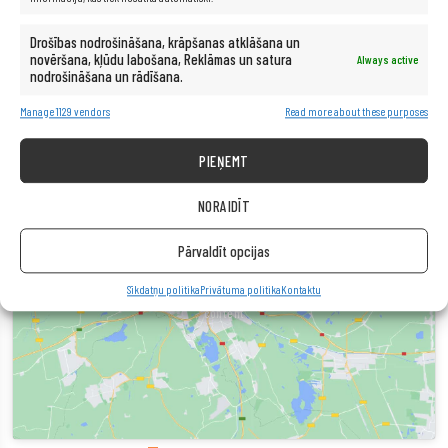
Ja rodas problēmas ar saziņas formu, lūdzu, sazinieties ar mums pa e-pastu vai
messenger. Paldies!
Drošības nodrošināšana, krāpšanas atklāšana un
novēršana, kļūdu labošana, Reklāmas un satura
Always active
nodrošināšana un rādīšana.
IT REMARKETING
Manage 1129 vendors
Read more about these purposes
PIEŅEMT
NORAIDĪT
Pārvaldīt opcijas
Click to accept marketing cookies and enable this
Sīkdatņu politika
Privātuma politika
Kontaktu
content