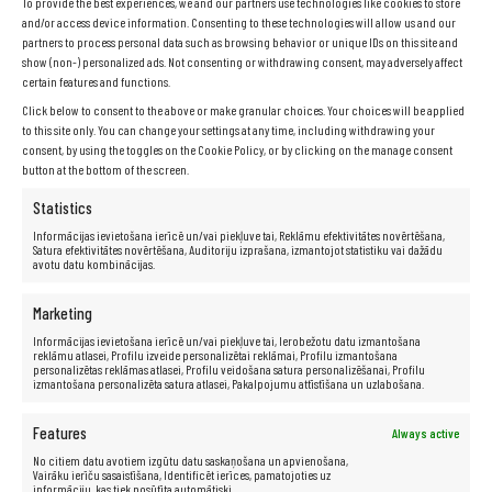
To provide the best experiences, we and our partners use technologies like cookies to store
and/or access device information. Consenting to these technologies will allow us and our
Whatsapp:
+420739844834
partners to process personal data such as browsing behavior or unique IDs on this site and
show (non-) personalized ads. Not consenting or withdrawing consent, may adversely affect
Messenger:
m.me/itremarketinglv
certain features and functions.
Ja rodas problēmas ar saziņas formu, lūdzu, sazinieties ar mums pa e-pastu vai
Click below to consent to the above or make granular choices. Your choices will be applied
messenger. Paldies!
to this site only. You can change your settings at any time, including withdrawing your
consent, by using the toggles on the Cookie Policy, or by clicking on the manage consent
IT REMARKETING
Varšava
button at the bottom of the screen.
ul. Konwiktorska 7 lok.4
Statistics
00-216
Informācijas ievietošana ierīcē un/vai piekļuve tai, Reklāmu efektivitātes novērtēšana,
Satura efektivitātes novērtēšana, Auditoriju izprašana, izmantojot statistiku vai dažādu
Varšava
avotu datu kombinācijas.
Polija
Marketing
Informācijas ievietošana ierīcē un/vai piekļuve tai, Ierobežotu datu izmantošana
reklāmu atlasei, Profilu izveide personalizētai reklāmai, Profilu izmantošana
Telefona numurs:
+48506043949
personalizētas reklāmas atlasei, Profilu veidošana satura personalizēšanai, Profilu
izmantošana personalizēta satura atlasei, Pakalpojumu attīstīšana un uzlabošana.
Whatsapp:
+420739844834
Features
Always active
Messenger:
m.me/itremarketinglv
No citiem datu avotiem izgūtu datu saskaņošana un apvienošana,
Epasta adrese:
info@it-remarketing.lv
Vairāku ierīču sasaistīšana, Identificēt ierīces, pamatojoties uz
informāciju, kas tiek nosūtīta automātiski.