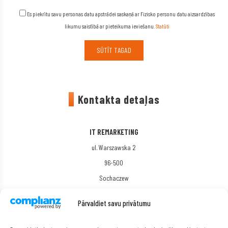
Es piekrītu savu personas datu apstrādei saskaņā ar Fizisko personu datu aizsardzības
likumu saistībā ar pieteikuma ieviešanu.
Statūti
Kontakta detaļas
IT REMARKETING
ul. Warszawska 2
96-500
Sochaczew
Polija
Pārvaldiet savu privātumu
Epasta adrese:
info@it-remarketing.lv
Telefona numurs:
+48505460079