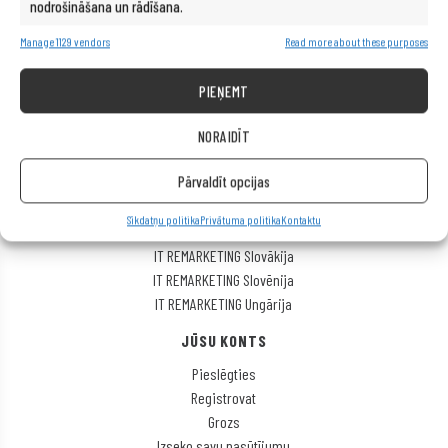
nodrošināšana un rādīšana.
Sūdzība par produktu
Legādātā aprīkojuma atgriešana
Manage 1129 vendors
Read more about these purposes
IT REMARKETING
PIEŅEMT
IT REMARKETING Čehijas Republika
IT REMARKETING International
NORAIDĪT
IT REMARKETING Itālija
Pārvaldīt opcijas
IT REMARKETING Lietuva
IT REMARKETING Polija
Sīkdatņu politika
Privātuma politika
Kontaktu
IT REMARKETING Rumānija
IT REMARKETING Slovākija
IT REMARKETING Slovēnija
IT REMARKETING Ungārija
JŪSU KONTS
Pieslēgties
Registrovat
Grozs
Izseko savu pasūtījumu