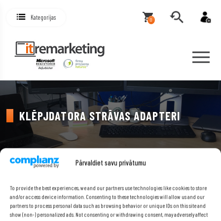
Kategorijas
0
KLĒPJDATORA STRĀVAS ADAPTERI
Pārvaldiet savu privātumu
To provide the best experiences, we and our partners use technologies like cookies to store
PRODUKTU KATEGORIJAS
and/or access device information. Consenting to these technologies will allow us and our
partners to process personal data such as browsing behavior or unique IDs on this site and
show (non-) personalized ads. Not consenting or withdrawing consent, may adversely affect
Klēpjdators
(218)