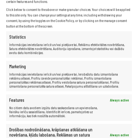
certain features and functions.
Click below to consent to the above or make granular choices. Your choices will be applied
Mājas datori
(94)
to this site only. You can change your settings at any time, including withdrawing your
consent, by using the toggles on the Cookie Policy, or by clicking on the manage consent
button at the bottom of the screen.
Klēpjdatora strāvas adapteri
Statistics
Informācijas ievietošana ierīcē un/vai piekļuve tai, Reklāmu efektivitātes novērtēšana,
Satura efektivitātes novērtēšana, Auditoriju izprašana, izmantojot statistiku vai dažādu
avotu datu kombinācijas.
Šajā sadaļā nav produktu
Marketing
Informācijas ievietošana ierīcē un/vai piekļuve tai, Ierobežotu datu izmantošana
reklāmu atlasei, Profilu izveide personalizētai reklāmai, Profilu izmantošana
personalizētas reklāmas atlasei, Profilu veidošana satura personalizēšanai, Profilu
izmantošana personalizēta satura atlasei, Pakalpojumu attīstīšana un uzlabošana.
INFORMĀCIJA
Features
Always active
Interneta veikala noteikumi
No citiem datu avotiem izgūtu datu saskaņošana un apvienošana,
Vairāku ierīču sasaistīšana, Identificēt ierīces, pamatojoties uz
Privātuma politika
informāciju, kas tiek nosūtīta automātiski.
Sīkdatņu politika
Drošības nodrošināšana, krāpšanas atklāšana un
KLIENTU APKALPOŠANA
novēršana, kļūdu labošana, Reklāmas un satura
Always active