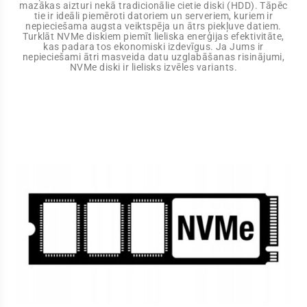
mazākas aizturi nekā tradicionālie cietie diski (HDD). Tāpēc
tie ir ideāli piemēroti datoriem un serveriem, kuriem ir
nepieciešama augsta veiktspēja un ātrs piekļuve datiem.
Turklāt NVMe diskiem piemīt lieliska enerģijas efektivitāte,
kas padara tos ekonomiski izdevīgus. Ja Jums ir
nepieciešami ātri masveida datu uzglabāšanas risinājumi,
NVMe diski ir lielisks izvēles variants.