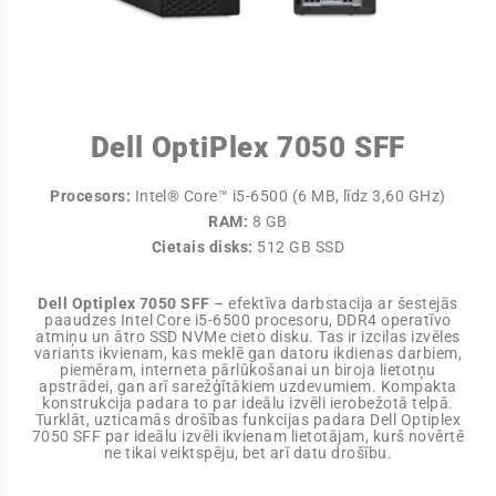
Dell OptiPlex 7050 SFF
Procesors:
Intel® Core™ i5-6500 (6 MB, līdz 3,60 GHz)
RAM:
8 GB
Cietais disks:
512 GB SSD
Dell Optiplex 7050 SFF
– efektīva darbstacija ar šestejās
paaudzes Intel Core i5-6500 procesoru, DDR4 operatīvo
atmiņu un ātro SSD NVMe cieto disku. Tas ir izcilas izvēles
variants ikvienam, kas meklē gan datoru ikdienas darbiem,
piemēram, interneta pārlūkošanai un biroja lietotņu
apstrādei, gan arī sarežģītākiem uzdevumiem. Kompakta
konstrukcija padara to par ideālu izvēli ierobežotā telpā.
Turklāt, uzticamās drošības funkcijas padara Dell Optiplex
7050 SFF par ideālu izvēli ikvienam lietotājam, kurš novērtē
ne tikai veiktspēju, bet arī datu drošību.