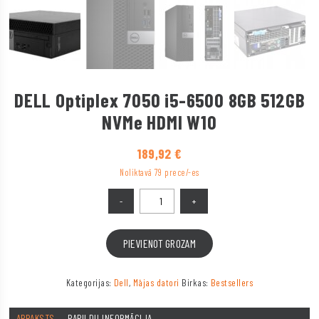
DELL Optiplex 7050 i5-6500 8GB 512GB
NVMe HDMI W10
189,92
€
Noliktavā 79 prece/-es
PIEVIENOT GROZAM
Kategorijas:
Dell
,
Mājas datori
Birkas:
Bestsellers
APRAKSTS
PAPILDU INFORMĀCIJA