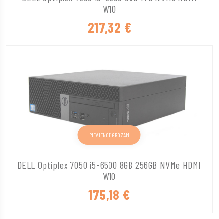
W10
217,32
€
PIEVIENOT GROZAM
DELL Optiplex 7050 i5-6500 8GB 256GB NVMe HDMI
W10
175,18
€