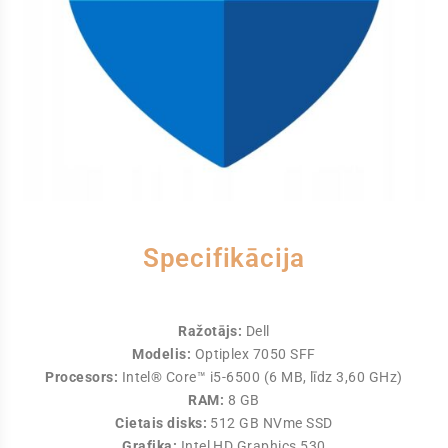
Specifikācija
Ražotājs:
Dell
Modelis:
Optiplex 7050 SFF
Procesors:
Intel® Core™ i5-6500 (6 MB, līdz 3,60 GHz)
RAM:
8 GB
Cietais disks:
512 GB NVme SSD
Grafika:
Intel HD Graphics 530