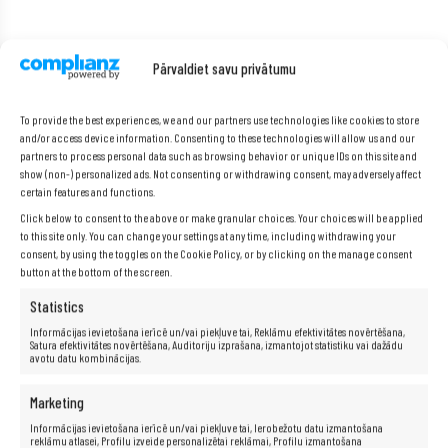
Pārvaldiet savu privātumu
To provide the best experiences, we and our partners use technologies like cookies to store
and/or access device information. Consenting to these technologies will allow us and our
partners to process personal data such as browsing behavior or unique IDs on this site and
show (non-) personalized ads. Not consenting or withdrawing consent, may adversely affect
certain features and functions.
Click below to consent to the above or make granular choices. Your choices will be applied
to this site only. You can change your settings at any time, including withdrawing your
consent, by using the toggles on the Cookie Policy, or by clicking on the manage consent
button at the bottom of the screen.
Statistics
Informācijas ievietošana ierīcē un/vai piekļuve tai, Reklāmu efektivitātes novērtēšana,
Satura efektivitātes novērtēšana, Auditoriju izprašana, izmantojot statistiku vai dažādu
Uzstādīts biroja komplekts
avotu datu kombinācijas.
OpenOffice.
Marketing
Informācijas ievietošana ierīcē un/vai piekļuve tai, Ierobežotu datu izmantošana
OpenOffice ir bezmaksas un atvērts biroja programmu
reklāmu atlasei, Profilu izveide personalizētai reklāmai, Profilu izmantošana