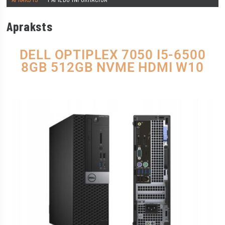
Apraksts
DELL OPTIPLEX 7050 I5-6500
8GB 512GB NVME HDMI W10