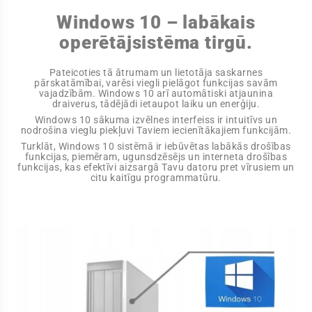
Windows 10 – labākais
operētājsistēma tirgū.
Pateicoties tā ātrumam un lietotāja saskarnes
pārskatāmībai, varēsi viegli pielāgot funkcijas savām
vajadzībām. Windows 10 arī automātiski atjaunina
draiverus, tādējādi ietaupot laiku un enerģiju.
Windows 10 sākuma izvēlnes interfeiss ir intuitīvs un
nodrošina vieglu piekļuvi Taviem iecienītākajiem funkcijām.
Turklāt, Windows 10 sistēmā ir iebūvētas labākās drošības
funkcijas, piemēram, ugunsdzēsējs un interneta drošības
funkcijas, kas efektīvi aizsargā Tavu datoru pret vīrusiem un
citu kaitīgu programmatūru.