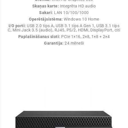
Skaņas karte:
Integrēta HD audio
Sakari:
LAN 10/100/1000
Operētājsistēma:
Windows 10 Home
I/O porti:
USB 2.0 tips A, USB 3.1 tips A Gen 1, USB 3.1 tips
C, Mini Jack 3.5 (audio), RJ45, PS/2, HDMI, DisplayPort, citi
Paplašināšanas sloti:
PCIe 1×16, 2×8, 1×8 + 2×4
Garantija:
24 mēneši