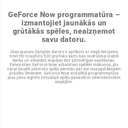
GeForce Now programmatūra –
izmantojiet jaunākās un
grūtākās spēles, neaizņemot
savu datoru.
Jūsu jaunais Optiplex dators ir aprīkots ar viegli lietojamu
Intel HD Graphics 520 grafisko karti, kas nodrošina stabili
darbu un izklaides iespējas bez pārmērīgas sasilšanas.
Pateicoties GeForce Now atbalstam spēlēm mākoņos, jūs
varat baudīt plūstošu spēļu pieredzi pat pie visaugstākajiem
prasību līmeņiem. GeForce Now instalētā programmatūra
ļaus jums iegrimt virtuālajā spēļu pasaulē ar neierobežotām
iespējām.