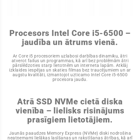
Procesors Intel Core i5-6500 –
jaudība un ātrums vienā.
Ar Core i5 procesoriem uzlabosi darbības dinamiku, ātri
atverot failus un programmas, kā arī bez problēmām ātri
pārslēdzoties starp lietotnēm un interneta lapām. Atklāj
izklaides iespējas un skaties filmas bez traucējumiem un ar
augstu kvalitāti, izmantojot uzticamo Intel Core i5-6500
procesora jaudu.
Atrā SSD NVMe cietā diska
vienība – lielisks risinājums
prasīgiem lietotājiem.
Jaunās paaudzes Memory Express (NVMe) diski nodrošina
neatņemami lielākas lasīšanas un rakstīšanas ātrības, kā arī