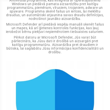
Antivirusa programma, kas integrēta ar operētājsistēmu
Windows un piedāvā pamata aizsardzību pret kaitīgu
programmatūru, piemēram, vīrusiem, trojaniem, adware un
spyware. Programma skenē failus un ierīces, lai meklētu
draudus, un automātiski atjaunina savas draudu definīcijas,
nodrošinot jaunāko aizsardzību.
Microsoft Defender arī piedāvā iespēju manuāli skenēt failus
un mapes, kā arī ģimenes kontroles funkcijas, kas ļauj
ierobežot bērnu piekļuvi nepiemērotiem tiešsaistes saturiem.
Pērkot datoru ar Microsoft Defender, Jūs varat būt
pārliecināts, ka Jūsu dati ir drošībā un aizsargāti pret
kaitīgu programmatūru. Aizsardzība pret draudiem ir
būtiska, lai saglabātu Jūsu informācijas konfidencialitāti un
drošību.