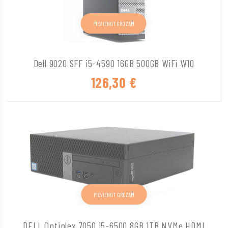
PIEVIENOT GROZAM
Dell 9020 SFF i5-4590 16GB 500GB WiFi W10
126,30
€
PIEVIENOT GROZAM
DELL Optiplex 7050 i5-6500 8GB 1TB NVMe HDMI