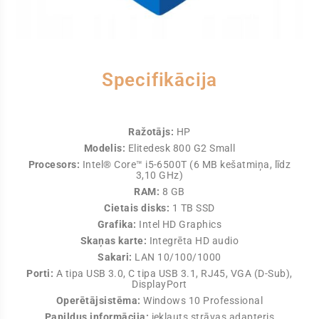
Specifikācija
Ražotājs:
HP
Modelis:
Elitedesk 800 G2 Small
Procesors:
Intel® Core™ i5-6500T (6 MB kešatmiņa, līdz
3,10 GHz)
RAM:
8 GB
Cietais disks:
1 TB SSD
Grafika:
Intel HD Graphics
Skaņas karte:
Integrēta HD audio
Sakari:
LAN 10/100/1000
Porti:
A tipa USB 3.0, C tipa USB 3.1, RJ45, VGA (D-Sub),
DisplayPort
Operētājsistēma:
Windows 10 Professional
Papildus informācija:
iekļauts strāvas adapteris