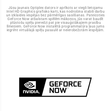
Jūsu jaunais Optiplex dators ir aprīkots ar viegli lietojamu
Intel HD Graphics grafisko karti, kas nodrošina stabili darbu
un izklaides iespējas bez pārmērīgas sasilšanas. Pateicoties
GeForce Now atbalstam spēlēm mākoņos, jūs varat baudīt
plūstošu spēļu pieredzi pat pie visaugstākajiem prasību
līmeņiem. GeForce Now instalētā programmatūra ļaus jums
iegrimt virtuālajā spēļu pasaulē ar neierobežotām iespējām.