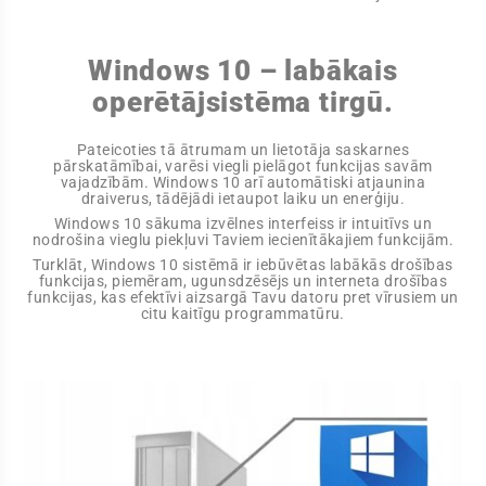
Windows 10 – labākais
operētājsistēma tirgū.
Pateicoties tā ātrumam un lietotāja saskarnes
pārskatāmībai, varēsi viegli pielāgot funkcijas savām
vajadzībām. Windows 10 arī automātiski atjaunina
draiverus, tādējādi ietaupot laiku un enerģiju.
Windows 10 sākuma izvēlnes interfeiss ir intuitīvs un
nodrošina vieglu piekļuvi Taviem iecienītākajiem funkcijām.
Turklāt, Windows 10 sistēmā ir iebūvētas labākās drošības
funkcijas, piemēram, ugunsdzēsējs un interneta drošības
funkcijas, kas efektīvi aizsargā Tavu datoru pret vīrusiem un
citu kaitīgu programmatūru.