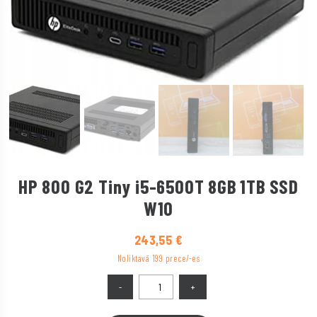
HP 800 G2 Tiny i5-6500T 8GB 1TB SSD
W10
243,55
€
Noliktavā 199 prece/-es