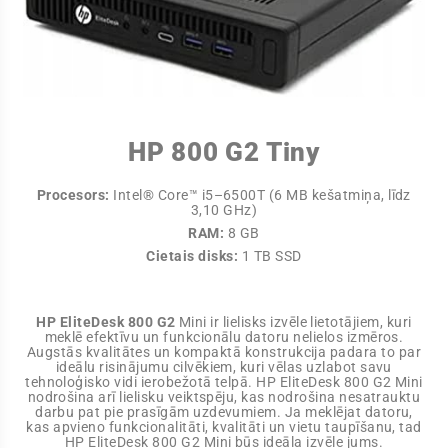
HP 800 G2 Tiny
Procesors:
Intel® Core™ i5–6500T (6 MB kešatmiņa, līdz
3,10 GHz)
RAM:
8 GB
Cietais disks:
1 TB SSD
HP EliteDesk 800 G2
Mini ir lielisks izvēle lietotājiem, kuri
meklē efektīvu un funkcionālu datoru nelielos izmēros.
Augstās kvalitātes un kompaktā konstrukcija padara to par
ideālu risinājumu cilvēkiem, kuri vēlas uzlabot savu
tehnoloģisko vidi ierobežotā telpā. HP EliteDesk 800 G2 Mini
nodrošina arī lielisku veiktspēju, kas nodrošina nesatrauktu
darbu pat pie prasīgām uzdevumiem. Ja meklējat datoru,
kas apvieno funkcionalitāti, kvalitāti un vietu taupīšanu, tad
HP EliteDesk 800 G2 Mini būs ideāla izvēle jums.