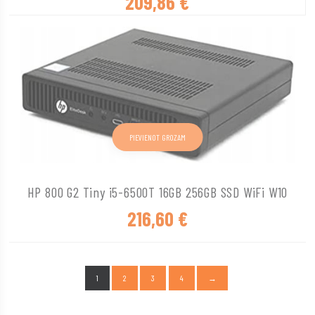
209,86
€
PIEVIENOT GROZAM
HP 800 G2 Tiny i5-6500T 16GB 256GB SSD WiFi W10
216,60
€
1
2
3
4
→