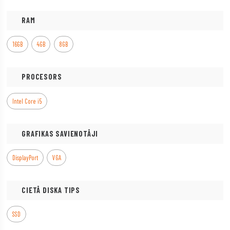
RAM
16GB
4GB
8GB
PROCESORS
Intel Core i5
GRAFIKAS SAVIENOTĀJI
DisplayPort
VGA
CIETĀ DISKA TIPS
SSD