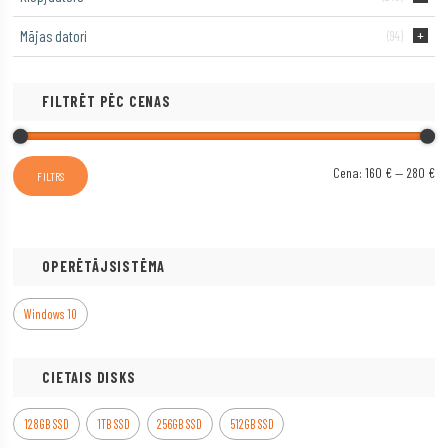
Mājas datori
(94)
FILTRĒT PĒC CENAS
Min
Ma
Cena:
160 €
—
280 €
FILTRS
ce
ce
OPERĒTĀJSISTĒMA
Windows 10
CIETAIS DISKS
128GB SSD
1TB SSD
256GB SSD
512GB SSD