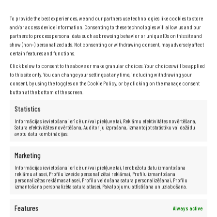
To provide the best experiences, we and our partners use technologies like cookies to store
and/or access device information. Consenting to these technologies will allow us and our
HP 800 G2 Tiny i5-6500T 16GB 128GB SSD W10
partners to process personal data such as browsing behavior or unique IDs on this site and
198,64
€
show (non-) personalized ads. Not consenting or withdrawing consent, may adversely affect
certain features and functions.
Click below to consent to the above or make granular choices. Your choices will be applied
to this site only. You can change your settings at any time, including withdrawing your
consent, by using the toggles on the Cookie Policy, or by clicking on the manage consent
button at the bottom of the screen.
Statistics
Informācijas ievietošana ierīcē un/vai piekļuve tai, Reklāmu efektivitātes novērtēšana,
Satura efektivitātes novērtēšana, Auditoriju izprašana, izmantojot statistiku vai dažādu
avotu datu kombinācijas.
PIEVIENOT GROZAM
Marketing
Informācijas ievietošana ierīcē un/vai piekļuve tai, Ierobežotu datu izmantošana
reklāmu atlasei, Profilu izveide personalizētai reklāmai, Profilu izmantošana
HP 800 G2 Tiny i5-6500T 16GB 128GB SSD WiFi W10
personalizētas reklāmas atlasei, Profilu veidošana satura personalizēšanai, Profilu
izmantošana personalizēta satura atlasei, Pakalpojumu attīstīšana un uzlabošana.
205,37
€
Features
Always active