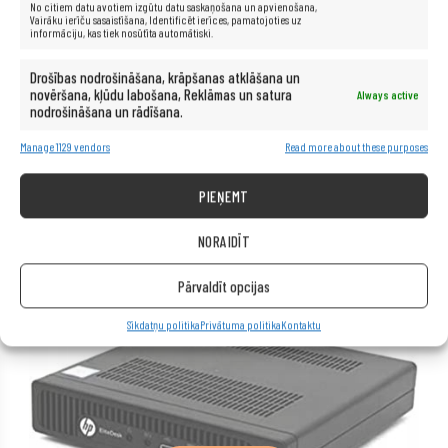
No citiem datu avotiem izgūtu datu saskaņošana un apvienošana,
Vairāku ierīču sasaistīšana, Identificēt ierīces, pamatojoties uz
informāciju, kas tiek nosūtīta automātiski.
Drošības nodrošināšana, krāpšanas atklāšana un
novēršana, kļūdu labošana, Reklāmas un satura
Always active
nodrošināšana un rādīšana.
Manage 1129 vendors
Read more about these purposes
PIEVIENOT GROZAM
PIEŅEMT
HP 800 G2 Tiny i5-6500T 16GB 1TB SSD W10
NORAIDĪT
266,00
€
Pārvaldīt opcijas
Sīkdatņu politika
Privātuma politika
Kontaktu