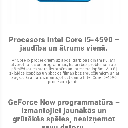
Procesors Intel Core i5-4590 –
jaudība un ātrums vienā.
Ar Core i5 procesoriem uzlabosi darbības dinamiku, ātri
atverot failus un programmas, kā arī bez problēmām ātri
pārslēdzoties starp lietotnēm un interneta lapām. Atklāj
izklaides iespējas un skaties filmas bez traucējumiem un ar
augstu kvalitāti, izmantojot uzticamo Intel Core i5-4590
procesora jaudu.
GeForce Now programmatūra –
izmantojiet jaunākās un
grūtākās spēles, neaizņemot
savu datoru.