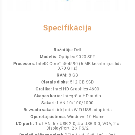
Specifikācija
Ražotājs:
Dell
Modelis:
Optiplex 9020 SFF
Procesors:
Intel® Core™ i5-4590 (6 MB kešatmiņa, līdz
3,70 GHz)
RAM:
8 GB
Cietais disks:
512 GB SSD
Grafika:
Intel HD Graphics 4600
Skaņas karte:
Integrēta HD audio
Sakari:
LAN 10/100/1000
Bezvadu sakari:
iekļauts WiFi USB adapteris
Operētājsistēma:
Windows 10 Home
I/O porti:
1 x LAN, 6 x USB 2.0, 4 x USB 3.0, VGA, 2 x
DisplayPort, 2 x PS/2
Paplašināšanas sloti:
PCIe 1×16, 2×8, 1×8 + 2×4