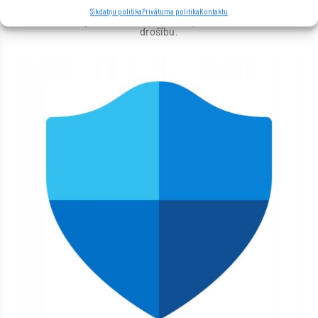
pārliecināts, ka Jūsu dati ir drošībā un aizsargāti pret
kaitīgu programmatūru. Aizsardzība pret draudiem ir
Sīkdatņu politika
Privātuma politika
Kontaktu
būtiska, lai saglabātu Jūsu informācijas konfidencialitāti un
drošību.