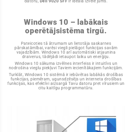
datoru,
Dell 9020 SFF
ir ideāla izvēle jums.
Windows 10 – labākais
operētājsistēma tirgū.
Pateicoties tā ātrumam un lietotāja saskarnes
pārskatāmībai, varēsi viegli pielāgot funkcijas savām
vajadzībām. Windows 10 arī automātiski atjaunina
draiverus, tādējādi ietaupot laiku un enerģiju.
Windows 10 sākuma izvēlnes interfeiss ir intuitīvs un
nodrošina vieglu piekļuvi Taviem iecienītākajiem funkcijām.
Turklāt, Windows 10 sistēmā ir iebūvētas labākās drošības
funkcijas, piemēram, ugunsdzēsējs un interneta drošības
funkcijas, kas efektīvi aizsargā Tavu datoru pret vīrusiem un
citu kaitīgu programmatūru.