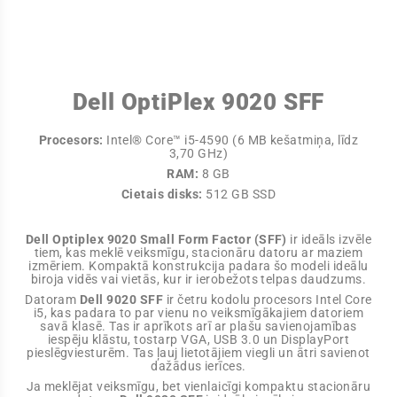
Dell OptiPlex 9020 SFF
Procesors:
Intel® Core™ i5-4590 (6 MB kešatmiņa, līdz
3,70 GHz)
RAM:
8 GB
Cietais disks:
512 GB SSD
Dell Optiplex 9020 Small Form Factor (SFF)
ir ideāls izvēle
tiem, kas meklē veiksmīgu, stacionāru datoru ar maziem
izmēriem. Kompaktā konstrukcija padara šo modeli ideālu
biroja vidēs vai vietās, kur ir ierobežots telpas daudzums.
Datoram
Dell 9020 SFF
ir četru kodolu procesors Intel Core
i5, kas padara to par vienu no veiksmīgākajiem datoriem
savā klasē. Tas ir aprīkots arī ar plašu savienojamības
iespēju klāstu, tostarp VGA, USB 3.0 un DisplayPort
pieslēgviesturēm. Tas ļauj lietotājiem viegli un ātri savienot
dažādus ierīces.
Ja meklējat veiksmīgu, bet vienlaicīgi kompaktu stacionāru