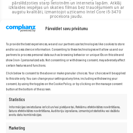
pārslēdzoties starp lietotnēm un interneta lapām. Atklāj
izklaides iespējas un skaties filmas bez traucējumiem un ar
augstu kvalitāti, izmantojot uzticamo Intel Core i5-3470
procesora jaudu.
Pārvaldiet savu privātumu
Specifikācija
To provide the best experiences, we and our partners use technologies like cookies to store
and/or access device information. Consenting to these technologies will allow us and our
partners to process personal data such as browsing behavior or unique IDs on this site and
Ražotājs:
Fujitsu
show (non-) personalized ads. Not consenting or withdrawing consent, may adversely affect
certain features and functions.
Modelis:
Esprimo E710
Click below to consent to the above or make granular choices. Your choices will be applied
Procesors:
Intel® Core™ i5-3470 (6 MB kešatmiņa, līdz
3,60 GHz)
to this site only. You can change your settings at any time, including withdrawing your
consent, by using the toggles on the Cookie Policy, or by clicking on the manage consent
RAM:
16 GB
button at the bottom of the screen.
Cietais disks:
256 GB SSD
Grafika:
Intel HD Graphics 2500
Statistics
Skaņas karte:
Integrēta HD audio
Informācijas ievietošana ierīcē un/vai piekļuve tai, Reklāmu efektivitātes novērtēšana,
Satura efektivitātes novērtēšana, Auditoriju izprašana, izmantojot statistiku vai dažādu
Sakari:
LAN 10/100/1000
avotu datu kombinācijas.
Operētājsistēma:
Windows 10 Professional
I/O porti:
2 x PS/2, 4 x USB 3.0, 6 x USB 2.0 (2 x aizmugurē,
Marketing
4 x priekšpusē), 2 x audio, 1 x RS-232 (COM), 1 x