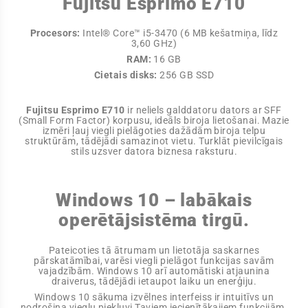
Fujitsu Esprimo E710
Procesors:
Intel® Core™ i5-3470 (6 MB kešatmiņa, līdz
3,60 GHz)
RAM:
16
GB
Cietais disks:
256 GB SSD
Fujitsu Esprimo E710
ir neliels galddatoru dators ar SFF
(Small Form Factor) korpusu, ideāls biroja lietošanai. Mazie
izmēri ļauj viegli pielāgoties dažādām biroja telpu
struktūrām, tādējādi samazinot vietu. Turklāt pievilcīgais
stils uzsver datora biznesa raksturu.
Windows 10 – labākais
operētājsistēma tirgū.
Pateicoties tā ātrumam un lietotāja saskarnes
pārskatāmībai, varēsi viegli pielāgot funkcijas savām
vajadzībām. Windows 10 arī automātiski atjaunina
draiverus, tādējādi ietaupot laiku un enerģiju.
Windows 10 sākuma izvēlnes interfeiss ir intuitīvs un
nodrošina vieglu piekļuvi Taviem iecienītākajiem funkcijām.