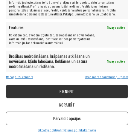
DisplayPort, 1 x LAN (RJ-45), 1x DVI
Informācijas ievietošana ierīcē un/vai piekļuve tai, Ierobežotu datu izmantošana
reklāmu atlasei, Profilu izveide personalizētai reklāmai, Profilu izmantošana
Garantija:
24 mēneši
personalizētas reklāmas atlasei, Profilu veidošana satura personalizēšanai, Profilu
izmantošana personalizēta satura atlasei, Pakalpojumu attīstīšana un uzlabošana.
Features
Always active
No citiem datu avotiem izgūtu datu saskaņošana un apvienošana,
Vairāku ierīču sasaistīšana, Identificēt ierīces, pamatojoties uz
informāciju, kas tiek nosūtīta automātiski.
Drošības nodrošināšana, krāpšanas atklāšana un
novēršana, kļūdu labošana, Reklāmas un satura
Always active
nodrošināšana un rādīšana.
Manage 1129 vendors
Read more about these purposes
PIEŅEMT
NORAIDĪT
Pārvaldīt opcijas
Sīkdatņu politika
Privātuma politika
Kontaktu