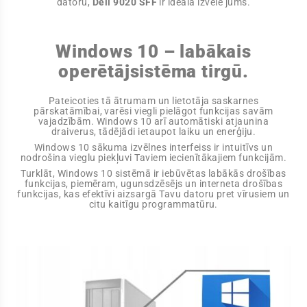
datoru,
Dell 9020 SFF
ir ideāla izvēle jums.
Windows 10 – labākais
operētājsistēma tirgū.
Pateicoties tā ātrumam un lietotāja saskarnes
pārskatāmībai, varēsi viegli pielāgot funkcijas savām
vajadzībām. Windows 10 arī automātiski atjaunina
draiverus, tādējādi ietaupot laiku un enerģiju.
Windows 10 sākuma izvēlnes interfeiss ir intuitīvs un
nodrošina vieglu piekļuvi Taviem iecienītākajiem funkcijām.
Turklāt, Windows 10 sistēmā ir iebūvētas labākās drošības
funkcijas, piemēram, ugunsdzēsējs un interneta drošības
funkcijas, kas efektīvi aizsargā Tavu datoru pret vīrusiem un
citu kaitīgu programmatūru.