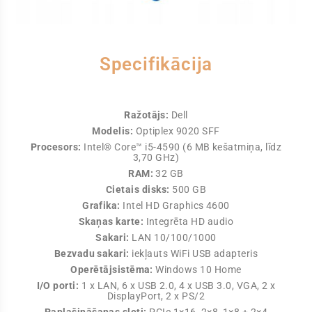
Specifikācija
Ražotājs:
Dell
Modelis:
Optiplex 9020 SFF
Procesors:
Intel® Core™ i5-4590 (6 MB kešatmiņa, līdz
3,70 GHz)
RAM:
32 GB
Cietais disks:
500 GB
Grafika:
Intel HD Graphics 4600
Skaņas karte:
Integrēta HD audio
Sakari:
LAN 10/100/1000
Bezvadu sakari:
iekļauts WiFi USB adapteris
Operētājsistēma:
Windows 10 Home
I/O porti:
1 x LAN, 6 x USB 2.0, 4 x USB 3.0, VGA, 2 x
DisplayPort, 2 x PS/2
Paplašināšanas sloti:
PCIe 1×16, 2×8, 1×8 + 2×4