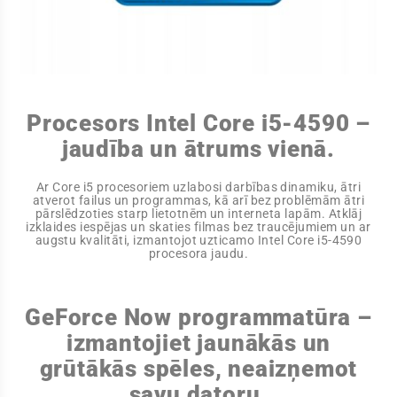
Procesors Intel Core i5-4590 –
jaudība un ātrums vienā.
Ar Core i5 procesoriem uzlabosi darbības dinamiku, ātri
atverot failus un programmas, kā arī bez problēmām ātri
pārslēdzoties starp lietotnēm un interneta lapām. Atklāj
izklaides iespējas un skaties filmas bez traucējumiem un ar
augstu kvalitāti, izmantojot uzticamo Intel Core i5-4590
procesora jaudu.
GeForce Now programmatūra –
izmantojiet jaunākās un
grūtākās spēles, neaizņemot
savu datoru.