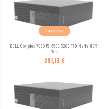
PIEVIENOT GROZAM
DELL Optiplex 7050 i5-6500 32GB 1TB NVMe HDMI
W10
291,13
€