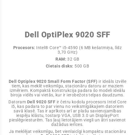
Dell OptiPlex 9020 SFF
Procesors:
Intel® Core™ i5-4590 (6 MB kešatmiņa, līdz
3,70 GHz)
RAM:
32 GB
Cietais disks:
500 GB
Dell Optiplex 9020 Small Form Factor (SFF)
ir ideāls izvēle
tiem, kas meklē veiksmīgu, stacionāru datoru ar maziem
izmēriem. Kompaktā konstrukcija padara šo modeli ideālu
biroja vidēs vai vietās, kur ir ierobežots telpas daudzums.
Datoram
Dell 9020 SFF
ir četru kodolu procesors Intel Core
i5, kas padara to par vienu no veiksmīgākajiem datoriem
savā klasē. Tas ir aprīkots arī ar plašu savienojamības
iespēju klāstu, tostarp VGA, USB 3.0 un DisplayPort
pieslēgviesturēm. Tas ļauj lietotājiem viegli un ātri savienot
dažādus ierīces.
Ja meklējat veiksmīgu, bet vienlaicīgi kompaktu stacionāru