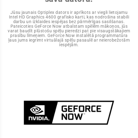
Jūsu jaunais Optiplex dators ir aprīkots ar viegli lietojamu
Intel HD Graphics 4600 grafisko karti, kas nodrošina stabili
darbu un izklaides iespējas bez pārmērīgas sasilšanas.
Pateicoties GeForce Now atbalstam spēlēm mākoņos, jūs
varat baudīt plūstošu spēļu pieredzi pat pie visaugstākajiem
prasību līmeņiem. GeForce Now instalētā programmatūra
ļaus jums iegrimt virtuālajā spēļu pasaulē ar neierobežotām
iespējām.