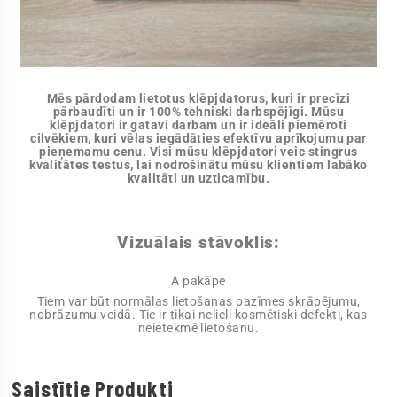
Mēs pārdodam lietotus klēpjdatorus, kuri ir precīzi
pārbaudīti un ir 100% tehniski darbspējīgi. Mūsu
klēpjdatori ir gatavi darbam un ir ideāli piemēroti
cilvēkiem, kuri vēlas iegādāties efektīvu aprīkojumu par
pieņemamu cenu. Visi mūsu klēpjdatori veic stingrus
kvalitātes testus, lai nodrošinātu mūsu klientiem labāko
kvalitāti un uzticamību.
Vizuālais stāvoklis:
A pakāpe
Tiem var būt normālas lietošanas pazīmes skrāpējumu,
nobrāzumu veidā. Tie ir tikai nelieli kosmētiski defekti, kas
neietekmē lietošanu.
Saistītie Produkti