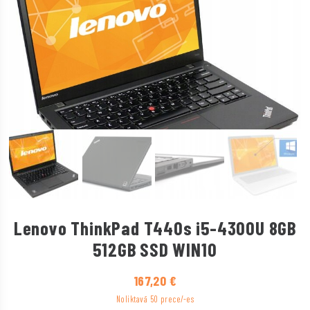
Lenovo ThinkPad T440s i5-4300U 8GB
512GB SSD WIN10
167,20
€
Noliktavā 50 prece/-es