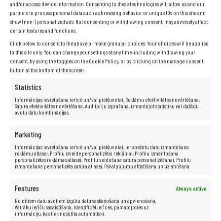
and/or access device information. Consenting to these technologies will allow us and our
partners to process personal data such as browsing behavior or unique IDs on this site and
show (non-) personalized ads. Not consenting or withdrawing consent, may adversely affect
certain features and functions.
Click below to consent to the above or make granular choices. Your choices will be applied
to this site only. You can change your settings at any time, including withdrawing your
consent, by using the toggles on the Cookie Policy, or by clicking on the manage consent
button at the bottom of the screen.
Statistics
Informācijas ievietošana ierīcē un/vai piekļuve tai, Reklāmu efektivitātes novērtēšana,
Pirkstu nospiedumu lasītājs un
Satura efektivitātes novērtēšana, Auditoriju izprašana, izmantojot statistiku vai dažādu
avotu datu kombinācijas.
APS modulis
Marketing
Lenovo Thinkpad T440s ir iebūvēts pirkstu nospiedumu
Informācijas ievietošana ierīcē un/vai piekļuve tai, Ierobežotu datu izmantošana
lasītājs, kas ir viens no labākajiem risinājumiem privāto datu
reklāmu atlasei, Profilu izveide personalizētai reklāmai, Profilu izmantošana
aizsardzībai no nesankcionētas piekļuves. Turklāt šajā
personalizētas reklāmas atlasei, Profilu veidošana satura personalizēšanai, Profilu
modelī tiek izmantota aktīvā aizsardzības sistēma (APS),
izmantošana personalizēta satura atlasei, Pakalpojumu attīstīšana un uzlabošana.
kas nosaka datora triecienus un kritienus un automātiski
izslēdz cieto disku, lai aizsargātu datus. Tas viss padara
T440s par ideālu piedāvājumu cilvēkiem, kuri novērtē savas
Features
Always active
informācijas drošību un privātumu.
No citiem datu avotiem izgūtu datu saskaņošana un apvienošana,
Vairāku ierīču sasaistīšana, Identificēt ierīces, pamatojoties uz
informāciju, kas tiek nosūtīta automātiski.