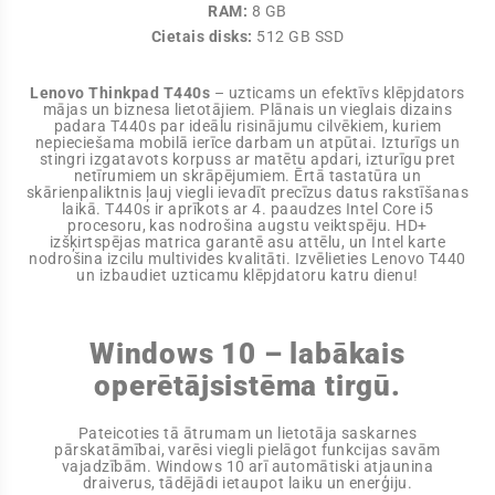
RAM:
8 GB
Cietais disks:
512 GB SSD
Lenovo Thinkpad T440s
– uzticams un efektīvs klēpjdators
mājas un biznesa lietotājiem. Plānais un vieglais dizains
padara T440s par ideālu risinājumu cilvēkiem, kuriem
nepieciešama mobilā ierīce darbam un atpūtai. Izturīgs un
stingri izgatavots korpuss ar matētu apdari, izturīgu pret
netīrumiem un skrāpējumiem. Ērtā tastatūra un
skārienpaliktnis ļauj viegli ievadīt precīzus datus rakstīšanas
laikā. T440s ir aprīkots ar 4. paaudzes Intel Core i5
procesoru, kas nodrošina augstu veiktspēju. HD+
izšķirtspējas matrica garantē asu attēlu, un Intel karte
nodrošina izcilu multivides kvalitāti. Izvēlieties Lenovo T440
un izbaudiet uzticamu klēpjdatoru katru dienu!
Windows 10 – labākais
operētājsistēma tirgū.
Pateicoties tā ātrumam un lietotāja saskarnes
pārskatāmībai, varēsi viegli pielāgot funkcijas savām
vajadzībām. Windows 10 arī automātiski atjaunina
draiverus, tādējādi ietaupot laiku un enerģiju.