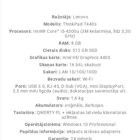
Ražotājs:
Lenovo
Modelis:
ThinkPad T440s
Procesors:
Intel® Core™ i5-4300u (3M kešatmiņa, līdz 3,30
GHz)
RAM:
8 GB
Cietais disks:
512 GB SSD
Grafikas karte:
Intel HD Graphics 4400
Skaņas karte:
16 biti, skaļruņi
Sakari:
LAN 10/100/1000
Bezvadu sakari:
Wi-Fi
Porti:
USB 3.0, RJ-45, D-Sub (VGA), mini DisplayPort,
3,5 mm mini ligzda (audio), dokstacijas savienotājs utt.
Svars:
1,6 kg
Akumulators:
oriģināls, darbojas.
Tastatūra:
QWERTY PL + iekļautas latviešu klaviatūras
uzlīmes.
Operētājsistēma:
Windows 10 Professional
Papildus informācija:
iekļauts strāvas adapteris
Garantija:
24 mēneši