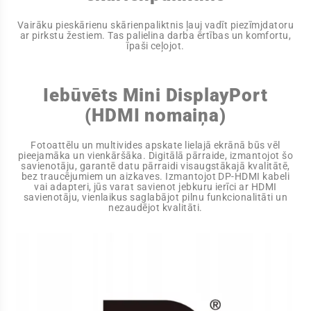
Vairāku pieskārienu skārienpaliktnis ļauj vadīt piezīmjdatoru
ar pirkstu žestiem. Tas palielina darba ērtības un komfortu,
īpaši ceļojot.
Iebūvēts Mini DisplayPort
(HDMI nomaiņa)
Fotoattēlu un multivides apskate lielajā ekrānā būs vēl
pieejamāka un vienkāršāka. Digitālā pārraide, izmantojot šo
savienotāju, garantē datu pārraidi visaugstākajā kvalitātē,
bez traucējumiem un aizkaves. Izmantojot DP-HDMI kabeli
vai adapteri, jūs varat savienot jebkuru ierīci ar HDMI
savienotāju, vienlaikus saglabājot pilnu funkcionalitāti un
nezaudējot kvalitāti.