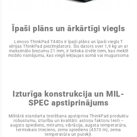
Īpaši plāns un ārkārtīgi viegls
Lenovo ThinkPad T440s ir īpaši plāns un īpaši viegls T
sērijas ThinkPad piezīmjdators. Šis dators sver 1,9 kg un ar
maksimālo biezumu 21 mm, ir lieliska izvēle tiem, kas meklē
mobilo risinājumu, kas viegli iekļaujas somā vai mugursoma
Izturīga konstrukcija un MIL-
SPEC apstiprinājums
Militārā standarta testēšana apstiprina ThinkPad produktu
robustumu, izturību un kvalitāti: astoņu faktoru testi –
augsts spiediens, mitrums, vibrācija, augsta temperatūra,
termiskais trieciens, zems spiediens (4570 m), zema
temperatūra un putekļi.