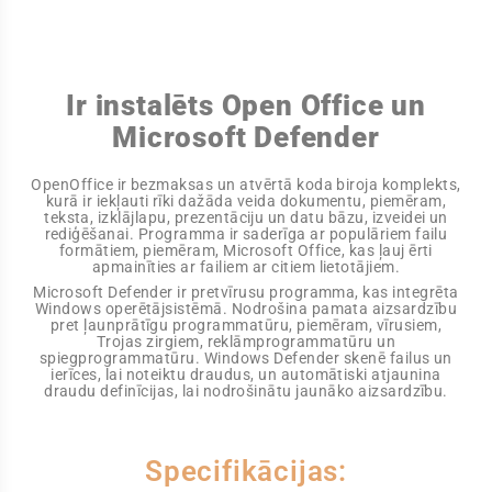
Ir instalēts Open Office un
Microsoft Defender
OpenOffice ir bezmaksas un atvērtā koda biroja komplekts,
kurā ir iekļauti rīki dažāda veida dokumentu, piemēram,
teksta, izklājlapu, prezentāciju un datu bāzu, izveidei un
rediģēšanai. Programma ir saderīga ar populāriem failu
formātiem, piemēram, Microsoft Office, kas ļauj ērti
apmainīties ar failiem ar citiem lietotājiem.
Microsoft Defender ir pretvīrusu programma, kas integrēta
Windows operētājsistēmā. Nodrošina pamata aizsardzību
pret ļaunprātīgu programmatūru, piemēram, vīrusiem,
Trojas zirgiem, reklāmprogrammatūru un
spiegprogrammatūru. Windows Defender skenē failus un
ierīces, lai noteiktu draudus, un automātiski atjaunina
draudu definīcijas, lai nodrošinātu jaunāko aizsardzību.
Specifikācijas: