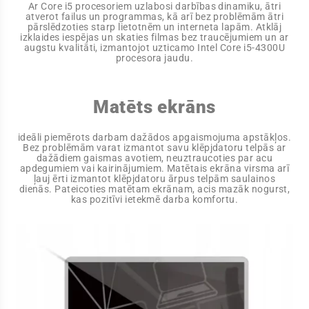
Ar Core i5 procesoriem uzlabosi darbības dinamiku, ātri
atverot failus un programmas, kā arī bez problēmām ātri
pārslēdzoties starp lietotnēm un interneta lapām. Atklāj
izklaides iespējas un skaties filmas bez traucējumiem un ar
augstu kvalitāti, izmantojot uzticamo Intel Core i5-4300U
procesora jaudu.
Matēts ekrāns
ideāli piemērots darbam dažādos apgaismojuma apstākļos.
Bez problēmām varat izmantot savu klēpjdatoru telpās ar
dažādiem gaismas avotiem, neuztraucoties par acu
apdegumiem vai kairinājumiem. Matētais ekrāna virsma arī
ļauj ērti izmantot klēpjdatoru ārpus telpām saulainos
dienās. Pateicoties matētam ekrānam, acis mazāk nogurst,
kas pozitīvi ietekmē darba komfortu.