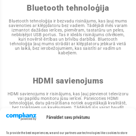
Bluetooth tehnoloģija
Bluetooth tehnoloģija ir bezvadu risinājums, kas ļauj mums
savienoties ar klēpjdatoru bez vadiem. Tādējādi mēs varam
izmantot dažādas ierīces, piemēram, tastatūru un peles,
nebloķējot USB portus. Tas ir ideāls risinājums cilvēkiem,
kuri novērtē ērtības un brīvību darbībā. Bluetooth
tehnoloģija ļauj mums strādāt ar klēpjdatoru jebkurā vietā
un laikā, bez ierobežojumiem, kas saistīti ar vadīm un
kabeļiem.
HDMI savienojums
HDMI savienojums ir risinājums, kas ļauj pievienot televizoru
vai papildu monitoru jūsu ierīcei. Pateicoties HDMI
tehnoloģijai, datu pārsūtīšana notiek augstākajā kvalitātē,
bez trokšņiem un kavējumiem. Tādējādi jūs varat baudīt
plūstošu augstas izšķirtspējas attēlu. HDMI savienojums ir
lieliska iespēja tiem, kuriem nepieciešams augstas kvalitātes
Pārvaldiet savu privātumu
vizuāls savienojums starp ierīcēm.
To provide the best experiences, we and our partners use technologies like cookies to store