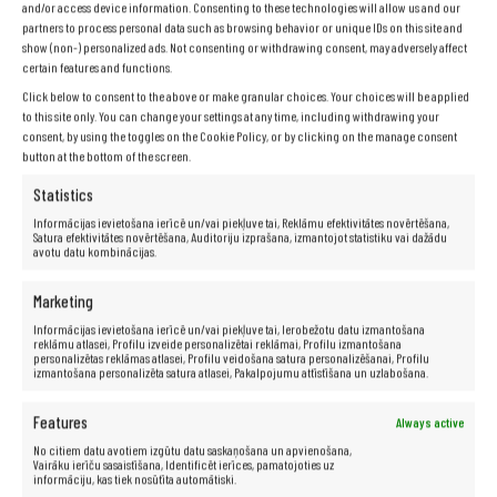
and/or access device information. Consenting to these technologies will allow us and our
partners to process personal data such as browsing behavior or unique IDs on this site and
show (non-) personalized ads. Not consenting or withdrawing consent, may adversely affect
certain features and functions.
Click below to consent to the above or make granular choices. Your choices will be applied
to this site only. You can change your settings at any time, including withdrawing your
consent, by using the toggles on the Cookie Policy, or by clicking on the manage consent
button at the bottom of the screen.
Statistics
Informācijas ievietošana ierīcē un/vai piekļuve tai, Reklāmu efektivitātes novērtēšana,
Satura efektivitātes novērtēšana, Auditoriju izprašana, izmantojot statistiku vai dažādu
avotu datu kombinācijas.
Specifikācija
Marketing
Informācijas ievietošana ierīcē un/vai piekļuve tai, Ierobežotu datu izmantošana
reklāmu atlasei, Profilu izveide personalizētai reklāmai, Profilu izmantošana
personalizētas reklāmas atlasei, Profilu veidošana satura personalizēšanai, Profilu
Ražotājs:
DELL
izmantošana personalizēta satura atlasei, Pakalpojumu attīstīšana un uzlabošana.
Modelis:
E5550
Features
Procesors:
Intel® Core™ i5–5300U (3 M kešatmiņa, līdz 2,90
Always active
GHz)
No citiem datu avotiem izgūtu datu saskaņošana un apvienošana,
Matrica:
15,6 collas
Vairāku ierīču sasaistīšana, Identificēt ierīces, pamatojoties uz
informāciju, kas tiek nosūtīta automātiski.
RAM:
8 GB