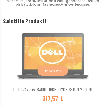
skrāpējumi, nobrāzumi vai matricas izgaismošana, nelielas
plaisas, dobumi. Tas netraucē ierīces lietošanu.
Saistītie Produkti
PIEVIENOT GROZAM
Dell E7470 i5-6300U 16GB 512GB SSD M.2 HDMI
317,57
€