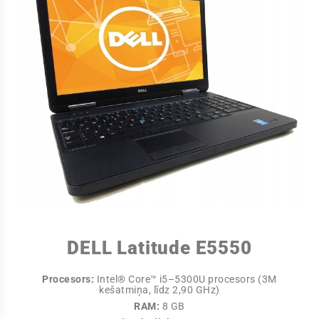
DELL Latitude E5550
Procesors:
Intel® Core™ i5–5300U procesors (3M
kešatmiņa, līdz 2,90 GHz)
RAM:
8 GB