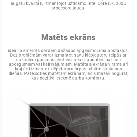
augstu kvalitāti, izmantojot uzticamo Intel Core i5-5300U
procesora jaudu.
Matēts ekrāns
ideāli piemērots darbam dažādos apgaismojuma apstākļos.
Bez problēmām varat izmantot savu klēpjdatoru telpās ar
dažādiem gaismas avotiem, neuztraucoties par acu
apdegumiem vai kairinājumiem. Matētais ekrāna virsma arī
ļauj ērti izmantot klēpjdatoru ārpus telpām saulainos
dienās. Pateicoties matētam ekrānam, acis mazāk nogurst,
kas pozitīvi ietekmē darba komfortu.