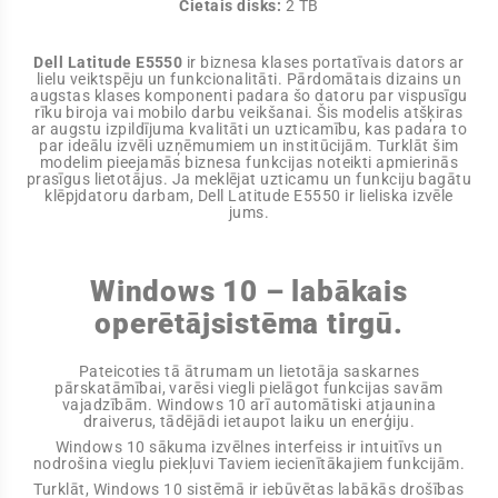
Cietais disks:
2 TB
Dell Latitude E5550
ir biznesa klases portatīvais dators ar
lielu veiktspēju un funkcionalitāti. Pārdomātais dizains un
augstas klases komponenti padara šo datoru par vispusīgu
rīku biroja vai mobilo darbu veikšanai. Šis modelis atšķiras
ar augstu izpildījuma kvalitāti un uzticamību, kas padara to
par ideālu izvēli uzņēmumiem un institūcijām. Turklāt šim
modelim pieejamās biznesa funkcijas noteikti apmierinās
prasīgus lietotājus. Ja meklējat uzticamu un funkciju bagātu
klēpjdatoru darbam, Dell Latitude E5550 ir lieliska izvēle
jums.
Windows 10 – labākais
operētājsistēma tirgū.
Pateicoties tā ātrumam un lietotāja saskarnes
pārskatāmībai, varēsi viegli pielāgot funkcijas savām
vajadzībām. Windows 10 arī automātiski atjaunina
draiverus, tādējādi ietaupot laiku un enerģiju.
Windows 10 sākuma izvēlnes interfeiss ir intuitīvs un
nodrošina vieglu piekļuvi Taviem iecienītākajiem funkcijām.
Turklāt, Windows 10 sistēmā ir iebūvētas labākās drošības