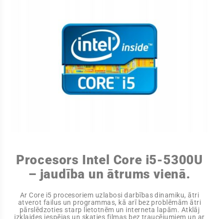
Procesors Intel Core i5-5300U
– jaudība un ātrums vienā.
Ar Core i5 procesoriem uzlabosi darbības dinamiku, ātri
atverot failus un programmas, kā arī bez problēmām ātri
pārslēdzoties starp lietotnēm un interneta lapām. Atklāj
izklaides iespējas un skaties filmas bez traucējumiem un ar