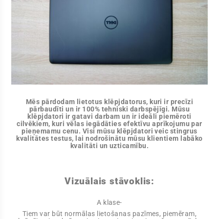
Mēs pārdodam lietotus klēpjdatorus, kuri ir precīzi
pārbaudīti un ir 100% tehniski darbspējīgi. Mūsu
klēpjdatori ir gatavi darbam un ir ideāli piemēroti
cilvēkiem, kuri vēlas iegādāties efektīvu aprīkojumu par
pieņemamu cenu. Visi mūsu klēpjdatori veic stingrus
kvalitātes testus, lai nodrošinātu mūsu klientiem labāko
kvalitāti un uzticamību.
Vizuālais stāvoklis:
A klase-
Tiem var būt normālas lietošanas pazīmes, piemēram,