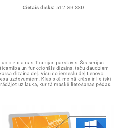
Cietais disks:
512 GB SSD
 un cienījamās T sērijas pārstāvis. Šīs sērijas
zticamība un funkcionāls dizains, taču daudziem
nkāršā dizaina dēļ. Visu šo iemeslu dēļ Lenovo
nesa uzdevumiem. Klasiskā melnā krāsa ir lieliski
trādājot uz lauka, kur tā maskē lietošanas pēdas.