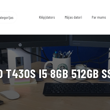
Klēpjdators
Mājas datori
Par mums
ategorijas
 T430S I5 8GB 512GB S