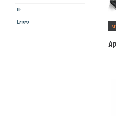
HP
Lenovo
A
Ap