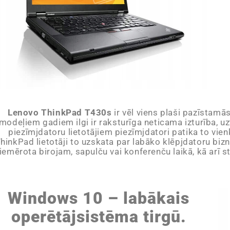
Lenovo ThinkPad T430s
ir vēl viens plaši pazīstamās
modeļiem gadiem ilgi ir raksturīga neticama izturība, u
piezīmjdatoru lietotājiem piezīmjdatori patika to vie
hinkPad lietotāji to uzskata par labāko klēpjdatoru biz
iemērota birojam, sapulču vai konferenču laikā, kā arī s
Windows 10 – labākais
operētājsistēma tirgū.