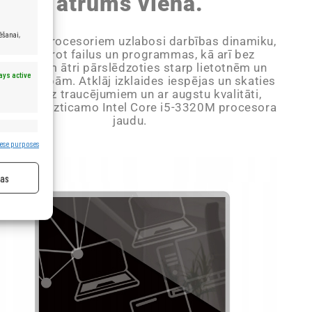
ātrums vienā.
ēšanai,
 Core i5 procesoriem uzlabosi darbības dinamiku,
ātri atverot failus un programmas, kā arī bez
roblēmām ātri pārslēdzoties starp lietotnēm un
ays active
terneta lapām. Atklāj izklaides iespējas un skaties
filmas bez traucējumiem un ar augstu kvalitāti,
mantojot uzticamo Intel Core i5-3320M procesora
jaudu.
ays active
ese purposes
jas