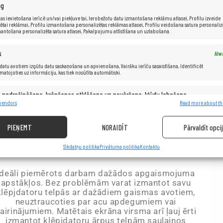
ng
as ievietošana ierīcē un/vai piekļuve tai, Ierobežotu datu izmantošana reklāmu atlasei, Profilu izveide
ētai reklāmai, Profilu izmantošana personalizētas reklāmas atlasei, Profilu veidošana satura personaliz
Ar
mantošana personalizēta satura atlasei, Pakalpojumu attīstīšana un uzlabošana.
p
s
Alw
in
datu avotiem izgūtu datu saskaņošana un apvienošana, Vairāku ierīču sasaistīšana, Identificēt
amatojoties uz informāciju, kas tiek nosūtīta automātiski.
iz
s nodrošināšana, krāpšanas atklāšana un novēršana, kļūdu labošana,
Alw
s un satura nodrošināšana un rādīšana.
 vendors
Read more about th
PIEŅEMT
NORAIDĪT
Pārvaldīt opci
Matēts ekrāns
Sīkdatņu politika
Privātuma politika
Kontaktu
ideāli piemērots darbam dažādos apgaismojuma
apstākļos. Bez problēmām varat izmantot savu
klēpjdatoru telpās ar dažādiem gaismas avotiem,
neuztraucoties par acu apdegumiem vai
airinājumiem. Matētais ekrāna virsma arī ļauj ērti
izmantot klēpjdatoru ārpus telpām saulainos