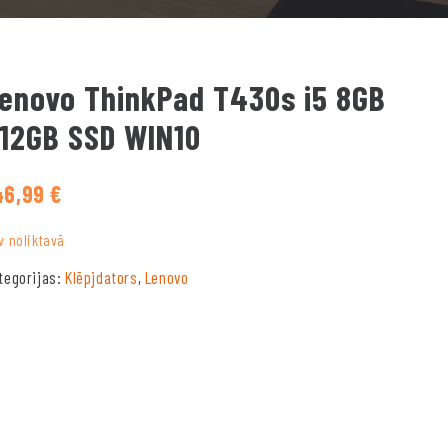
enovo ThinkPad T430s i5 8GB
12GB SSD WIN10
46,99
€
v noliktavā
tegorijas:
Klēpjdators
,
Lenovo