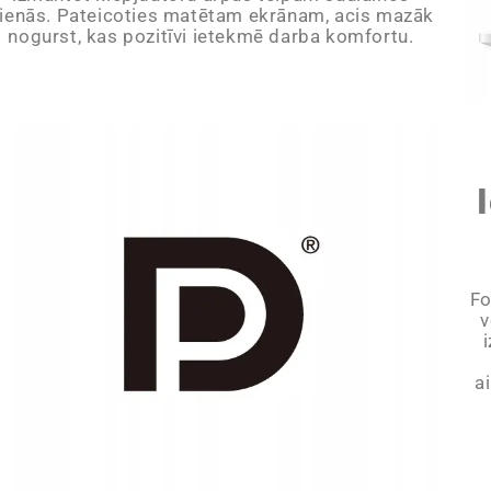
ienās. Pateicoties matētam ekrānam, acis mazāk
nogurst, kas pozitīvi ietekmē darba komfortu.
Fo
v
a