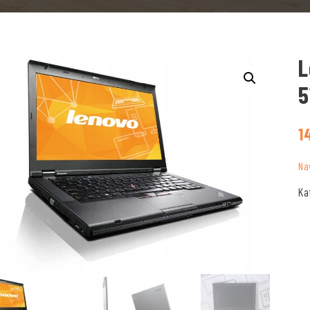
L
5
1
Na
Ka