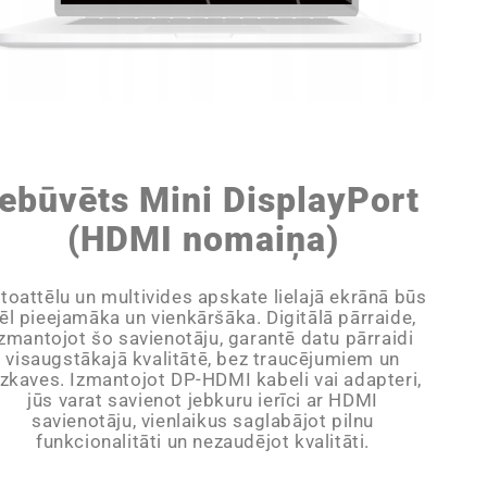
Iebūvēts Mini DisplayPort
(HDMI nomaiņa)
toattēlu un multivides apskate lielajā ekrānā būs
ēl pieejamāka un vienkāršāka. Digitālā pārraide,
izmantojot šo savienotāju, garantē datu pārraidi
visaugstākajā kvalitātē, bez traucējumiem un
izkaves. Izmantojot DP-HDMI kabeli vai adapteri,
jūs varat savienot jebkuru ierīci ar HDMI
savienotāju, vienlaikus saglabājot pilnu
funkcionalitāti un nezaudējot kvalitāti.