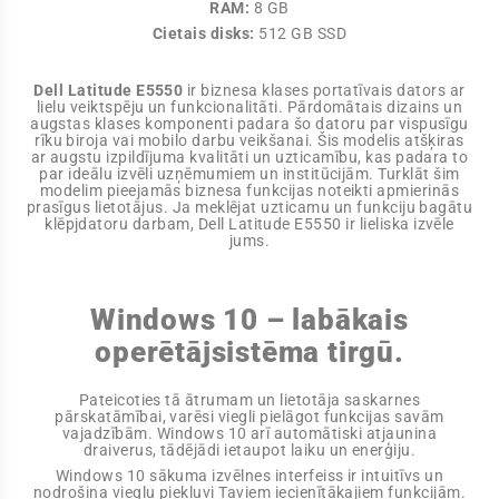
RAM:
8 GB
Cietais disks:
512 GB SSD
Dell Latitude E5550
ir biznesa klases portatīvais dators ar
lielu veiktspēju un funkcionalitāti. Pārdomātais dizains un
augstas klases komponenti padara šo datoru par vispusīgu
rīku biroja vai mobilo darbu veikšanai. Šis modelis atšķiras
ar augstu izpildījuma kvalitāti un uzticamību, kas padara to
par ideālu izvēli uzņēmumiem un institūcijām. Turklāt šim
modelim pieejamās biznesa funkcijas noteikti apmierinās
prasīgus lietotājus. Ja meklējat uzticamu un funkciju bagātu
klēpjdatoru darbam, Dell Latitude E5550 ir lieliska izvēle
jums.
Windows 10 – labākais
operētājsistēma tirgū.
Pateicoties tā ātrumam un lietotāja saskarnes
pārskatāmībai, varēsi viegli pielāgot funkcijas savām
vajadzībām. Windows 10 arī automātiski atjaunina
draiverus, tādējādi ietaupot laiku un enerģiju.
Windows 10 sākuma izvēlnes interfeiss ir intuitīvs un
nodrošina vieglu piekļuvi Taviem iecienītākajiem funkcijām.