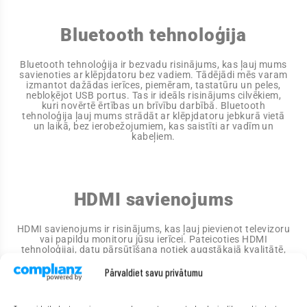
Bluetooth tehnoloģija
Bluetooth tehnoloģija ir bezvadu risinājums, kas ļauj mums
savienoties ar klēpjdatoru bez vadiem. Tādējādi mēs varam
izmantot dažādas ierīces, piemēram, tastatūru un peles,
nebloķējot USB portus. Tas ir ideāls risinājums cilvēkiem,
kuri novērtē ērtības un brīvību darbībā. Bluetooth
tehnoloģija ļauj mums strādāt ar klēpjdatoru jebkurā vietā
un laikā, bez ierobežojumiem, kas saistīti ar vadīm un
kabeļiem.
HDMI savienojums
HDMI savienojums ir risinājums, kas ļauj pievienot televizoru
vai papildu monitoru jūsu ierīcei. Pateicoties HDMI
tehnoloģijai, datu pārsūtīšana notiek augstākajā kvalitātē,
bez trokšņiem un kavējumiem. Tādējādi jūs varat baudīt
plūstošu augstas izšķirtspējas attēlu. HDMI savienojums ir
Pārvaldiet savu privātumu
lieliska iespēja tiem, kuriem nepieciešams augstas kvalitātes
vizuāls savienojums starp ierīcēm.