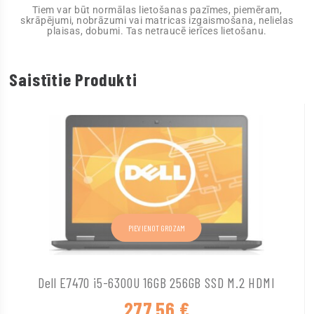
Tiem var būt normālas lietošanas pazīmes, piemēram,
skrāpējumi, nobrāzumi vai matricas izgaismošana, nelielas
plaisas, dobumi. Tas netraucē ierīces lietošanu.
Saistītie Produkti
PIEVIENOT GROZAM
Dell E7470 i5-6300U 16GB 256GB SSD M.2 HDMI
277,56
€