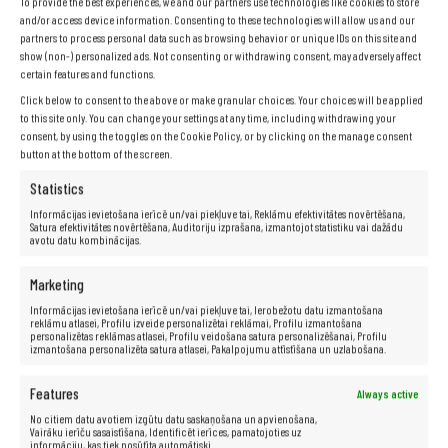
To provide the best experiences, we and our partners use technologies like cookies to store
and/or access device information. Consenting to these technologies will allow us and our
partners to process personal data such as browsing behavior or unique IDs on this site and
show (non-) personalized ads. Not consenting or withdrawing consent, may adversely affect
certain features and functions.
Click below to consent to the above or make granular choices. Your choices will be applied
to this site only. You can change your settings at any time, including withdrawing your
consent, by using the toggles on the Cookie Policy, or by clicking on the manage consent
button at the bottom of the screen.
Statistics
Informācijas ievietošana ierīcē un/vai piekļuve tai, Reklāmu efektivitātes novērtēšana,
Satura efektivitātes novērtēšana, Auditoriju izprašana, izmantojot statistiku vai dažādu
avotu datu kombinācijas.
Specifikācija
Marketing
Informācijas ievietošana ierīcē un/vai piekļuve tai, Ierobežotu datu izmantošana
reklāmu atlasei, Profilu izveide personalizētai reklāmai, Profilu izmantošana
personalizētas reklāmas atlasei, Profilu veidošana satura personalizēšanai, Profilu
izmantošana personalizēta satura atlasei, Pakalpojumu attīstīšana un uzlabošana.
Ražotājs:
DELL
Modelis:
E5550
Features
Always active
Procesors:
Intel® Core™ i5–5300U (3 M kešatmiņa, līdz 2,90
No citiem datu avotiem izgūtu datu saskaņošana un apvienošana,
GHz)
Vairāku ierīču sasaistīšana, Identificēt ierīces, pamatojoties uz
Matrica:
15,6 collas
informāciju, kas tiek nosūtīta automātiski.