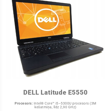
DELL Latitude E5550
Procesors:
Intel® Core™ i5–5300U procesors (3M
kešatmiņa, līdz 2,90 GHz)