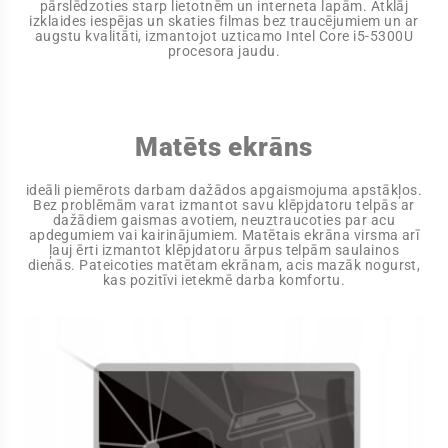
pārslēdzoties starp lietotnēm un interneta lapām. Atklāj
izklaides iespējas un skaties filmas bez traucējumiem un ar
augstu kvalitāti, izmantojot uzticamo Intel Core i5-5300U
procesora jaudu.
Matēts ekrāns
ideāli piemērots darbam dažādos apgaismojuma apstākļos.
Bez problēmām varat izmantot savu klēpjdatoru telpās ar
dažādiem gaismas avotiem, neuztraucoties par acu
apdegumiem vai kairinājumiem. Matētais ekrāna virsma arī
ļauj ērti izmantot klēpjdatoru ārpus telpām saulainos
dienās. Pateicoties matētam ekrānam, acis mazāk nogurst,
kas pozitīvi ietekmē darba komfortu.