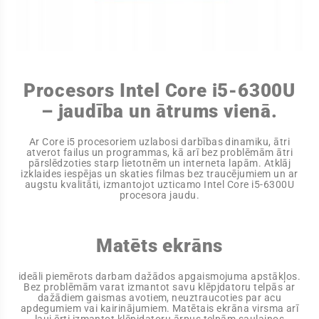
Procesors Intel Core i5-6300U
– jaudība un ātrums vienā.
Ar Core i5 procesoriem uzlabosi darbības dinamiku, ātri
atverot failus un programmas, kā arī bez problēmām ātri
pārslēdzoties starp lietotnēm un interneta lapām. Atklāj
izklaides iespējas un skaties filmas bez traucējumiem un ar
augstu kvalitāti, izmantojot uzticamo Intel Core i5-6300U
procesora jaudu.
Matēts ekrāns
ideāli piemērots darbam dažādos apgaismojuma apstākļos.
Bez problēmām varat izmantot savu klēpjdatoru telpās ar
dažādiem gaismas avotiem, neuztraucoties par acu
apdegumiem vai kairinājumiem. Matētais ekrāna virsma arī