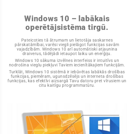
Windows 10 – labākais
operētājsistēma tirgū.
Pateicoties tā ātrumam un lietotāja saskarnes
pārskatāmībai, varēsi viegli pielāgot funkcijas savām
vajadzībām. Windows 10 arī automātiski atjaunina
draiverus, tādējādi ietaupot laiku un enerģiju.
Windows 10 sākuma izvēlnes interfeiss ir intuitīvs un
nodrošina vieglu piekļuvi Taviem iecienītākajiem funkcijām.
Turklāt, Windows 10 sistēmā ir iebūvētas labākās drošības
funkcijas, piemēram, ugunsdzēsējs un interneta drošības
funkcijas, kas efektīvi aizsargā Tavu datoru pret vīrusiem un
citu kaitīgu programmatūru.