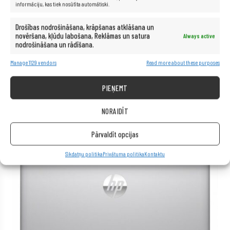
Papildinformācija:
iekļauts strāvas adapteris
informāciju, kas tiek nosūtīta automātiski.
Garantija:
24 mēneši
Drošības nodrošināšana, krāpšanas atklāšana un
novēršana, kļūdu labošana, Reklāmas un satura
Always active
nodrošināšana un rādīšana.
Manage 1129 vendors
Read more about these purposes
PIEŅEMT
NORAIDĪT
Pārvaldīt opcijas
Sīkdatņu politika
Privātuma politika
Kontaktu