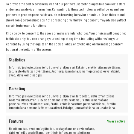
Specifikācija
To provide the best experiences, we and our partners use technologies like cookies to store
and/or access device information. Consenting to these technologies will allow us and our
partners to process personal data such as browsing behavior or unique IDs on this site and
show (non-) personalized ads. Not consenting or withdrawing consent, may adversely affect
Ražotājs:
HP
certain features and functions.
Modelis:
Elitebook 840 G3
Click below to consent to the above or make granular choices. Your choices will be applied
Procesors:
Intel® Core™ i5-6300U (3 M kešatmiņa, līdz
to this site only. You can change your settings at any time, including withdrawing your
3,00 GHz)
consent, by using the toggles on the Cookie Policy, or by clicking on the manage consent
Matrica:
14,1″
button at the bottom of the screen.
RAM:
16 GB
Statistics
Cietais disks:
512 GB SSD
Informācijas ievietošana ierīcē un/vai piekļuve tai, Reklāmu efektivitātes novērtēšana,
Grafikas karte:
Intel HD Graphics 520
Satura efektivitātes novērtēšana, Auditoriju izprašana, izmantojot statistiku vai dažādu
avotu datu kombinācijas.
Skaņas karte:
16 bitu, DTS Studio Sound stereo skaļruņi
Sakari:
LAN 10/100/1000
Marketing
Bezvadu sakari:
WiFi, Bluetooth
Informācijas ievietošana ierīcē un/vai piekļuve tai, Ierobežotu datu izmantošana
Porti:
DisplayPort, USB 2.0, USB 3.0, USB 3.1, C tipa USB,
reklāmu atlasei, Profilu izveide personalizētai reklāmai, Profilu izmantošana
RJ-45, 3,5 mm miniligzda (audio)
personalizētas reklāmas atlasei, Profilu veidošana satura personalizēšanai, Profilu
izmantošana personalizēta satura atlasei, Pakalpojumu attīstīšana un uzlabošana.
Svars:
apmēram 1,7 kg
Akumulators:
oriģināls, funkcionāls
Features
Always active
Tastatūra:
QWERTY + iekļautas latviešu klaviatūras uzlīmes.
No citiem datu avotiem izgūtu datu saskaņošana un apvienošana,
Operētājsistēma:
Windows 10 Pro
Vairāku ierīču sasaistīšana, Identificēt ierīces, pamatojoties uz