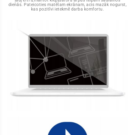
ļauj ērti izmantot klēpjdatoru ārpus telpām saulainos
dienās. Pateicoties matētam ekrānam, acis mazāk nogurst,
kas pozitīvi ietekmē darba komfortu.