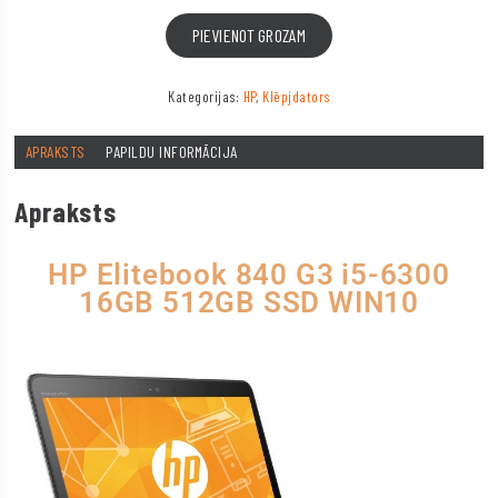
PIEVIENOT GROZAM
Kategorijas:
HP
,
Klēpjdators
APRAKSTS
PAPILDU INFORMĀCIJA
Apraksts
HP Elitebook 840 G3 i5-6300
16GB 512GB SSD WIN10