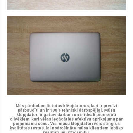
Mēs pārdodam lietotus klēpjdatorus, kuri ir precīzi
pārbaudīti un ir 100% tehniski darbspējīgi. Mūsu
klēpjdatori ir gatavi darbam un ir ideāli piemēroti
cilvēkiem, kuri vēlas iegādāties efektīvu aprīkojumu par
pieņemamu cenu. Visi mūsu klēpjdatori veic stingrus
kvalitātes testus, lai nodrošinātu mūsu klientiem labāko
kvalitāti un uzticamību.