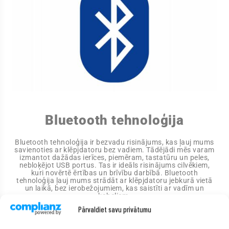
Bluetooth tehnoloģija
Bluetooth tehnoloģija ir bezvadu risinājums, kas ļauj mums
savienoties ar klēpjdatoru bez vadiem. Tādējādi mēs varam
izmantot dažādas ierīces, piemēram, tastatūru un peles,
nebloķējot USB portus. Tas ir ideāls risinājums cilvēkiem,
kuri novērtē ērtības un brīvību darbībā. Bluetooth
tehnoloģija ļauj mums strādāt ar klēpjdatoru jebkurā vietā
un laikā, bez ierobežojumiem, kas saistīti ar vadīm un
kabeļiem.
Pārvaldiet savu privātumu