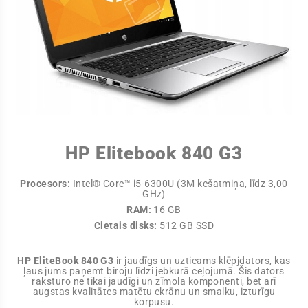
HP Elitebook 840 G3
Procesors:
Intel® Core™ i5-6300U (3M kešatmiņa, līdz 3,00
GHz)
RAM:
16 GB
Cietais disks:
512 GB SSD
HP EliteBook 840 G3
ir jaudīgs un uzticams klēpjdators, kas
ļaus jums paņemt biroju līdzi jebkurā ceļojumā. Šis dators
raksturo ne tikai jaudīgi un zīmola komponenti, bet arī
augstas kvalitātes matētu ekrānu un smalku, izturīgu
korpusu.