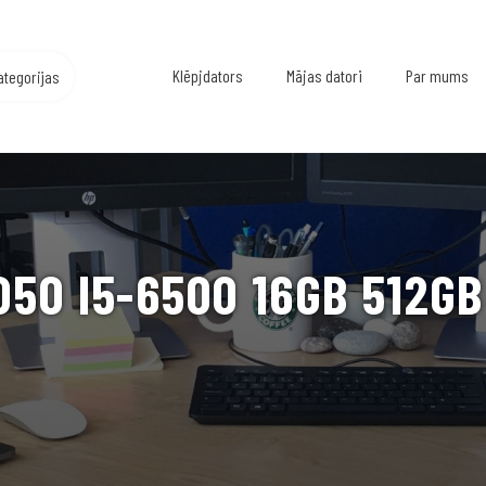
Klēpjdators
Mājas datori
Par mums
ategorijas
050 I5-6500 16GB 512GB