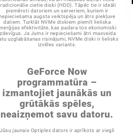
tradicionālie cietie diski (HDD). Tāpēc tie ir ideāli
piemēroti datoriem un serveriem, kuriem ir
nepieciešama augsta veiktspēja un ātrs piekļuve
datiem. Turklāt NVMe diskiem piemīt lieliska
enerģijas efektivitāte, kas padara tos ekonomiski
izdevīgus. Ja Jums ir nepieciešami ātri masveida
atu uzglabāšanas risinājumi, NVMe diski ir lielisks
izvēles variants.
GeForce Now
programmatūra –
izmantojiet jaunākās un
grūtākās spēles,
neaizņemot savu datoru.
Jūsu jaunais Optiplex dators ir aprīkots ar viegli