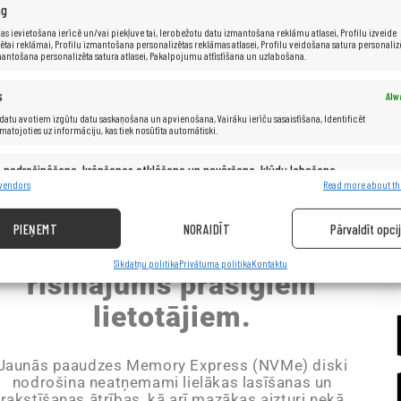
ng
Ar
as ievietošana ierīcē un/vai piekļuve tai, Ierobežotu datu izmantošana reklāmu atlasei, Profilu izveide
ētai reklāmai, Profilu izmantošana personalizētas reklāmas atlasei, Profilu veidošana satura personaliz
mantošana personalizēta satura atlasei, Pakalpojumu attīstīšana un uzlabošana.
p
in
s
Alw
i
datu avotiem izgūtu datu saskaņošana un apvienošana, Vairāku ierīču sasaistīšana, Identificēt
amatojoties uz informāciju, kas tiek nosūtīta automātiski.
s nodrošināšana, krāpšanas atklāšana un novēršana, kļūdu labošana,
Alw
s un satura nodrošināšana un rādīšana.
 vendors
Read more about th
Atrā SSD NVMe cietā diska
PIEŅEMT
NORAIDĪT
Pārvaldīt opci
vienība – lielisks
Sīkdatņu politika
Privātuma politika
Kontaktu
risinājums prasīgiem
lietotājiem.
Jaunās paaudzes Memory Express (NVMe) diski
nodrošina neatņemami lielākas lasīšanas un
rakstīšanas ātrības, kā arī mazākas aizturi nekā