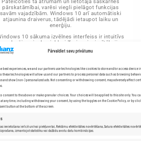
Pateicoties tā ātrumam un lietotāja saskarnes
pārskatāmībai, varēsi viegli pielāgot funkcijas
savām vajadzībām. Windows 10 arī automātiski
atjaunina draiverus, tādējādi ietaupot laiku un
enerģiju.
indows 10 sākuma izvēlnes interfeiss ir intuitīvs
n nodrošina vieglu piekļuvi Taviem iecienītākajiem
funkcijām.
Pārvaldiet savu privātumu
Turklāt, Windows 10 sistēmā ir iebūvētas labākās
drošības funkcijas, piemēram, ugunsdzēsējs un
he best experiences, we and our partners use technologies like cookies to store and/or access device 
nterneta drošības funkcijas, kas efektīvi aizsargā
o these technologies will allow us and our partners to process personal data such as browsing behavi
Tavu datoru pret vīrusiem un citu kaitīgu
site and show (non-) personalized ads. Not consenting or withdrawing consent, may adversely affect cert
programmatūru.
s.
to consent to the above or make granular choices. Your choices will be applied to this site only. You 
s at any time, including withdrawing your consent, by using the toggles on the Cookie Policy, or by cli
nt button at the bottom of the screen.
cs
as ievietošana ierīcē un/vai piekļuve tai, Reklāmu efektivitātes novērtēšana, Satura efektivitātes novērt
 izprašana, izmantojot statistiku vai dažādu avotu datu kombinācijas.