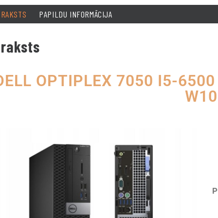
PRAKSTS
PAPILDU INFORMĀCIJA
raksts
DELL OPTIPLEX 7050 I5-650
W10
P