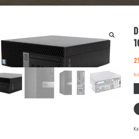
D
1
2
No
Ka