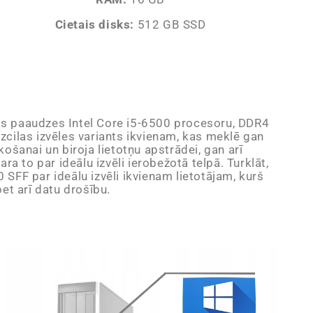
Cietais disks:
512 GB SSD
jās paaudzes Intel Core i5-6500 procesoru, DDR4
zcilas izvēles variants ikvienam, kas meklē gan
ošanai un biroja lietotņu apstrādei, gan arī
to par ideālu izvēli ierobežotā telpā. Turklāt,
SFF par ideālu izvēli ikvienam lietotājam, kurš
bet arī datu drošību.