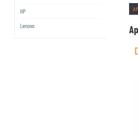
A
HP
Lenovo
Ap