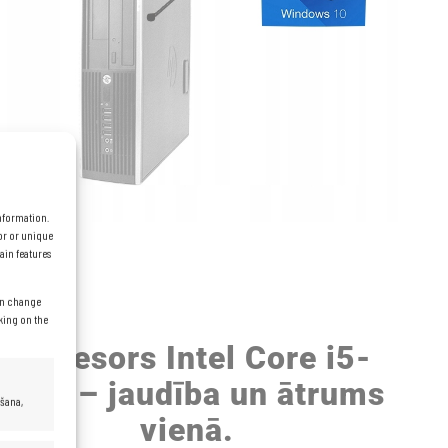
information.
or or unique
ain features
can change
cking on the
Procesors Intel Core i5-
6500 – jaudība un ātrums
ēšana,
vienā.