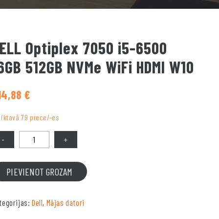
ELL Optiplex 7050 i5-6500
6GB 512GB NVMe WiFi HDMI W10
14,88
€
liktavā 79 prece/-es
PIEVIENOT GROZAM
tegorijas:
Dell
,
Mājas datori