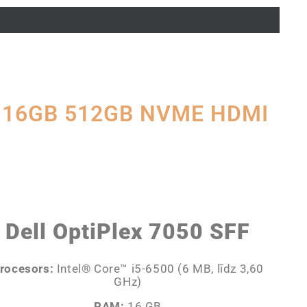
0 16GB 512GB NVME HDMI
Dell OptiPlex 7050 SFF
rocesors:
Intel® Core™ i5-6500 (6 MB, līdz 3,60
GHz)
RAM:
16 GB