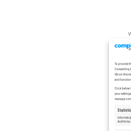
W
u
To provide t
i
Consenting t
IDs on this 
and function
Click below 
your setting
manage conse
Statisti
Informācij
Auditoriju