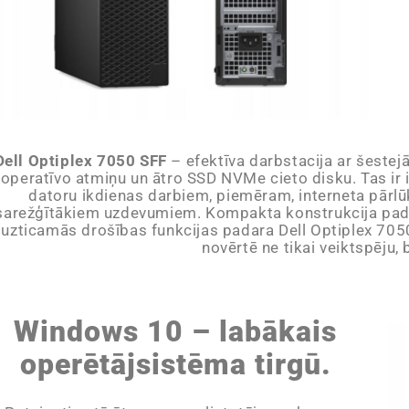
Dell Optiplex 7050 SFF
– efektīva darbstacija ar šeste
operatīvo atmiņu un ātro SSD NVMe cieto disku. Tas ir i
datoru ikdienas darbiem, piemēram, interneta pārlūk
sarežģītākiem uzdevumiem. Kompakta konstrukcija padara 
uzticamās drošības funkcijas padara Dell Optiplex 7050 
novērtē ne tikai veiktspēju, 
Windows 10 – labākais
operētājsistēma tirgū.