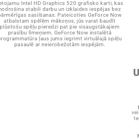
ietojamu Intel HD Graphics 520 grafisko karti, kas
nodrošina stabili darbu un izklaides iespējas bez
pārmērīgas sasilšanas. Pateicoties GeForce Now
atbalstam spēlēm mākoņos, jūs varat baudīt
plūstošu spēļu pieredzi pat pie visaugstākajiem
prasību līmeņiem. GeForce Now instalētā
programmatūra ļaus jums iegrimt virtuālajā spēļu
pasaulē ar neierobežotām iespējām.
U
ve
t