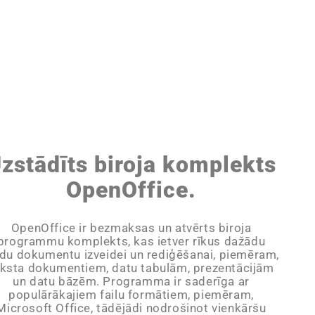
zstādīts biroja komplekts
OpenOffice.
OpenOffice ir bezmaksas un atvērts biroja
programmu komplekts, kas ietver rīkus dažādu
idu dokumentu izveidei un rediģēšanai, piemēram,
eksta dokumentiem, datu tabulām, prezentācijām
un datu bāzēm. Programma ir saderīga ar
populārākajiem failu formātiem, piemēram,
Microsoft Office, tādējādi nodrošinot vienkāršu