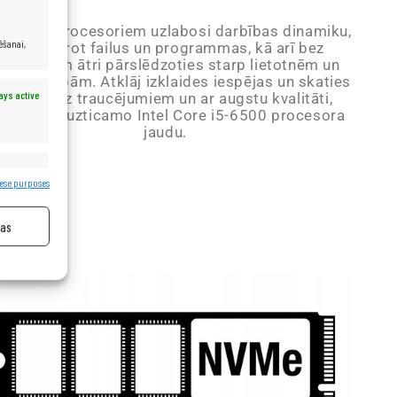
 Core i5 procesoriem uzlabosi darbības dinamiku,
ēšanai,
ātri atverot failus un programmas, kā arī bez
roblēmām ātri pārslēdzoties starp lietotnēm un
terneta lapām. Atklāj izklaides iespējas un skaties
ays active
filmas bez traucējumiem un ar augstu kvalitāti,
zmantojot uzticamo Intel Core i5-6500 procesora
jaudu.
ays active
ese purposes
jas