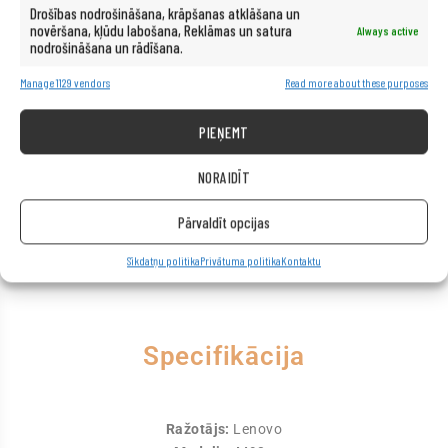
Drošības nodrošināšana, krāpšanas atklāšana un
novēršana, kļūdu labošana, Reklāmas un satura
Always active
nodrošināšana un rādīšana.
Manage 1129 vendors
Read more about these purposes
PIEŅEMT
NORAIDĪT
Pārvaldīt opcijas
Sīkdatņu politika
Privātuma politika
Kontaktu
Specifikācija
Ražotājs:
Lenovo