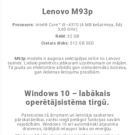
Lenovo M93p
Procesors:
Intel® Core™ i5–4570 (6 MB kešatmiņa, līdz
3,60 GHz)
RAM:
32 GB
Cietais disks:
512 GB SSD
M93p
modelis ir augstas veiktspējas ierīce no Lenovo
saimes. Lieliski piemērots jebkuram uzņēmumam un mājām.
Tā jauda un efektivitāte atbildīs gan vismodernāko biznesa,
gan ikdienas lietojumu prasībām.
Windows 10 – labākais
operētājsistēma tirgū.
Pateicoties tā ātrumam un lietotāja saskarnes
pārskatāmībai, varēsi viegli pielāgot funkcijas savām
vajadzībām. Windows 10 arī automātiski atjaunina
draiverus, tādējādi ietaupot laiku un enerģiju.