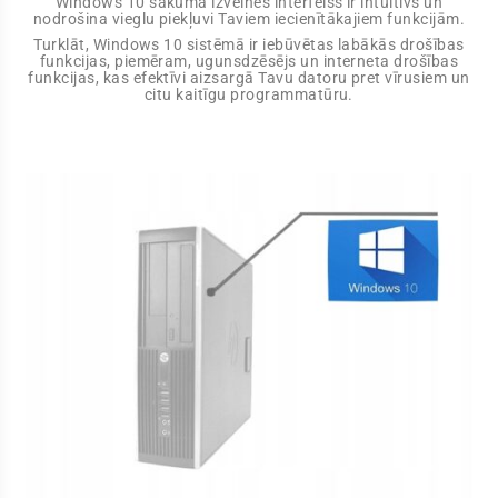
Windows 10 sākuma izvēlnes interfeiss ir intuitīvs un
nodrošina vieglu piekļuvi Taviem iecienītākajiem funkcijām.
Turklāt, Windows 10 sistēmā ir iebūvētas labākās drošības
funkcijas, piemēram, ugunsdzēsējs un interneta drošības
funkcijas, kas efektīvi aizsargā Tavu datoru pret vīrusiem un
citu kaitīgu programmatūru.