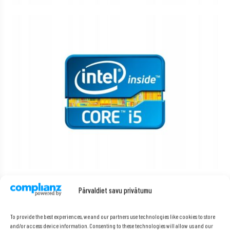
Pārvaldiet savu privātumu
Procesors Intel Core i5-4570 –
jaudība un ātrums vienā.
To provide the best experiences, we and our partners use technologies like cookies to store
and/or access device information. Consenting to these technologies will allow us and our