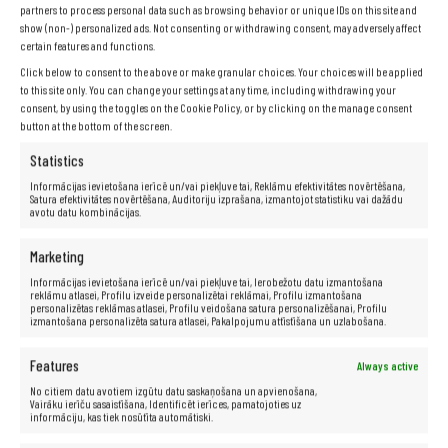
Ar Core i5 procesoriem uzlabosi darbības dinamiku, ātri
partners to process personal data such as browsing behavior or unique IDs on this site and
atverot failus un programmas, kā arī bez problēmām ātri
show (non-) personalized ads. Not consenting or withdrawing consent, may adversely affect
pārslēdzoties starp lietotnēm un interneta lapām. Atklāj
certain features and functions.
izklaides iespējas un skaties filmas bez traucējumiem un ar
augstu kvalitāti, izmantojot uzticamo Intel Core i5-4570
Click below to consent to the above or make granular choices. Your choices will be applied
procesora jaudu.
to this site only. You can change your settings at any time, including withdrawing your
consent, by using the toggles on the Cookie Policy, or by clicking on the manage consent
button at the bottom of the screen.
GeForce Now programmatūra –
Statistics
izmantojiet jaunākās un
Informācijas ievietošana ierīcē un/vai piekļuve tai, Reklāmu efektivitātes novērtēšana,
Satura efektivitātes novērtēšana, Auditoriju izprašana, izmantojot statistiku vai dažādu
grūtākās spēles, neaizņemot
avotu datu kombinācijas.
savu datoru.
Marketing
Informācijas ievietošana ierīcē un/vai piekļuve tai, Ierobežotu datu izmantošana
Jūsu jaunais dators ir aprīkots ar viegli lietojamu Intel HD
reklāmu atlasei, Profilu izveide personalizētai reklāmai, Profilu izmantošana
Graphics 4600 grafisko karti, kas nodrošina stabili darbu un
personalizētas reklāmas atlasei, Profilu veidošana satura personalizēšanai, Profilu
izklaides iespējas bez pārmērīgas sasilšanas. Pateicoties
izmantošana personalizēta satura atlasei, Pakalpojumu attīstīšana un uzlabošana.
GeForce Now atbalstam spēlēm mākoņos, jūs varat baudīt
plūstošu spēļu pieredzi pat pie visaugstākajiem prasību
līmeņiem. GeForce Now instalētā programmatūra ļaus jums
Features
Always active
iegrimt virtuālajā spēļu pasaulē ar neierobežotām iespējām.
No citiem datu avotiem izgūtu datu saskaņošana un apvienošana,
Vairāku ierīču sasaistīšana, Identificēt ierīces, pamatojoties uz
informāciju, kas tiek nosūtīta automātiski.