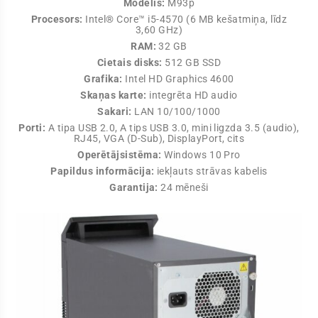
Modelis:
M93p
Procesors:
Intel® Core™ i5-4570 (6 MB kešatmiņa, līdz
3,60 GHz)
RAM:
32 GB
Cietais disks:
512 GB SSD
Grafika:
Intel HD Graphics 4600
Skaņas karte:
integrēta HD audio
Sakari:
LAN 10/100/1000
Porti:
A tipa USB 2.0, A tips USB 3.0, mini ligzda 3.5 (audio),
RJ45, VGA (D-Sub), DisplayPort, cits
Operētājsistēma:
Windows 10 Pro
Papildus informācija:
iekļauts strāvas kabelis
Garantija:
24 mēneši