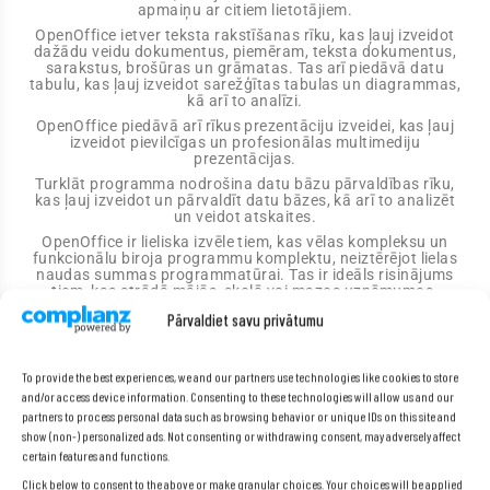
apmaiņu ar citiem lietotājiem.
OpenOffice ietver teksta rakstīšanas rīku, kas ļauj izveidot
dažādu veidu dokumentus, piemēram, teksta dokumentus,
sarakstus, brošūras un grāmatas. Tas arī piedāvā datu
tabulu, kas ļauj izveidot sarežģītas tabulas un diagrammas,
kā arī to analīzi.
OpenOffice piedāvā arī rīkus prezentāciju izveidei, kas ļauj
izveidot pievilcīgas un profesionālas multimediju
prezentācijas.
Turklāt programma nodrošina datu bāzu pārvaldības rīku,
kas ļauj izveidot un pārvaldīt datu bāzes, kā arī to analizēt
un veidot atskaites.
OpenOffice ir lieliska izvēle tiem, kas vēlas kompleksu un
funkcionālu biroja programmu komplektu, neiztērējot lielas
naudas summas programmatūrai. Tas ir ideāls risinājums
tiem, kas strādā mājās, skolā vai mazos uzņēmumos.
Pārvaldiet savu privātumu
Microsoft Defender
To provide the best experiences, we and our partners use technologies like cookies to store
and/or access device information. Consenting to these technologies will allow us and our
Antivirusa programma, kas integrēta ar operētājsistēmu
partners to process personal data such as browsing behavior or unique IDs on this site and
Windows un piedāvā pamata aizsardzību pret kaitīgu
show (non-) personalized ads. Not consenting or withdrawing consent, may adversely affect
programmatūru, piemēram, vīrusiem, trojaniem, adware un
certain features and functions.
spyware. Programma skenē failus un ierīces, lai meklētu
draudus, un automātiski atjaunina savas draudu definīcijas,
Click below to consent to the above or make granular choices. Your choices will be applied