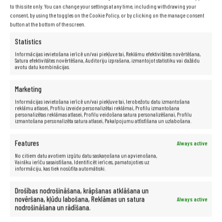
nodrošinot jaunāko aizsardzību.
to this site only. You can change your settings at any time, including withdrawing your
Microsoft Defender arī piedāvā iespēju manuāli skenēt failus
consent, by using the toggles on the Cookie Policy, or by clicking on the manage consent
un mapes, kā arī ģimenes kontroles funkcijas, kas ļauj
button at the bottom of the screen.
ierobežot bērnu piekļuvi nepiemērotiem tiešsaistes saturiem.
Statistics
Pērkot datoru ar Microsoft Defender, Jūs varat būt
pārliecināts, ka Jūsu dati ir drošībā un aizsargāti pret
Informācijas ievietošana ierīcē un/vai piekļuve tai, Reklāmu efektivitātes novērtēšana,
kaitīgu programmatūru. Aizsardzība pret draudiem ir
Satura efektivitātes novērtēšana, Auditoriju izprašana, izmantojot statistiku vai dažādu
būtiska, lai saglabātu Jūsu informācijas konfidencialitāti un
avotu datu kombinācijas.
drošību.
Marketing
Informācijas ievietošana ierīcē un/vai piekļuve tai, Ierobežotu datu izmantošana
reklāmu atlasei, Profilu izveide personalizētai reklāmai, Profilu izmantošana
personalizētas reklāmas atlasei, Profilu veidošana satura personalizēšanai, Profilu
izmantošana personalizēta satura atlasei, Pakalpojumu attīstīšana un uzlabošana.
Features
Always active
No citiem datu avotiem izgūtu datu saskaņošana un apvienošana,
Vairāku ierīču sasaistīšana, Identificēt ierīces, pamatojoties uz
informāciju, kas tiek nosūtīta automātiski.
Drošības nodrošināšana, krāpšanas atklāšana un
novēršana, kļūdu labošana, Reklāmas un satura
Always active
nodrošināšana un rādīšana.