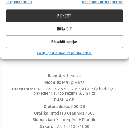
Manage 1129 vendors
Read more about these purposes
PIEŅEMT
NORAIDĪT
Pārvaldīt opcijas
Specifikācija
Sīkdatņu politika
Privātuma politika
Kontaktu
Ražotājs:
Lenovo
Modelis:
M93p Mazs
Procesors:
Intel Core i5-4570T 2 x 2,9 GHz (2 kodoli / 4
pavedieni, turbo režīms 3,6 GHz)
RAM:
4 GB
Cietais disks:
500 GB
Grafika:
Intel HD Graphics 4600
Skaņas karte:
Integrēta HD audio
Sakari:
LAN 10/100/1000