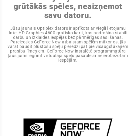
grūtākās spēles, neaizņemot
savu datoru.
Jūsu jaunais Optiplex dators ir aprīkots ar viegli lietojamu
Intel HD Graphics 4600 grafisko karti, kas nodrošina stabili
darbu un izklaides iespējas bez pārmērīgas sasilšanas.
Pateicoties GeForce Now atbalstam spēlēm mākoņos, jūs
varat baudīt plūstošu spēļu pieredzi pat pie visaugstākajiem
prasību līmeņiem. GeForce Now instalētā programmatūra
ļaus jums iegrimt virtuālajā spēļu pasaulē ar neierobežotām
iespējām.