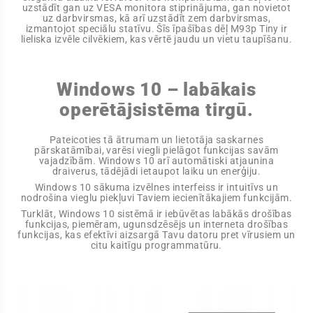
uzstādīt gan uz VESA monitora stiprinājuma, gan novietot
uz darbvirsmas, kā arī uzstādīt zem darbvirsmas,
izmantojot speciālu statīvu. Šīs īpašības dēļ M93p Tiny ir
lieliska izvēle cilvēkiem, kas vērtē jaudu un vietu taupīšanu.
Windows 10 – labākais
operētājsistēma tirgū.
Pateicoties tā ātrumam un lietotāja saskarnes
pārskatāmībai, varēsi viegli pielāgot funkcijas savām
vajadzībām. Windows 10 arī automātiski atjaunina
draiverus, tādējādi ietaupot laiku un enerģiju.
Windows 10 sākuma izvēlnes interfeiss ir intuitīvs un
nodrošina vieglu piekļuvi Taviem iecienītākajiem funkcijām.
Turklāt, Windows 10 sistēmā ir iebūvētas labākās drošības
funkcijas, piemēram, ugunsdzēsējs un interneta drošības
funkcijas, kas efektīvi aizsargā Tavu datoru pret vīrusiem un
citu kaitīgu programmatūru.