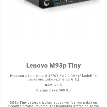
Lenovo M93p Tiny
Procesors:
Intel Core i5-4570T 2 x 2,9 GHz (2 kodoli / 4
pavedieni, turbo režīms 3,6 GHz)
RAM:
4 GB
Cietais disks:
500 GB
M93p Tiny
dators ir izcilas jaudas vienība kompakta un
eleganta dizaina ietvaros. Tās kompakta izmēra dēļ to var