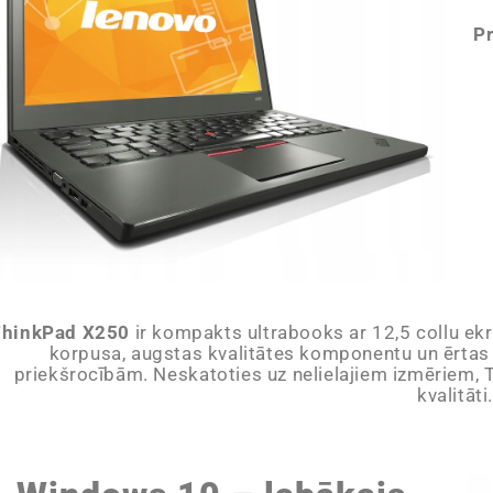
P
ThinkPad X250
ir kompakts ultrabooks ar 12,5 collu ekrā
korpusa, augstas kvalitātes komponentu un ērtas t
priekšrocībām. Neskatoties uz nelielajiem izmēriem,
kvalitāti.