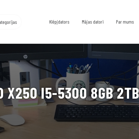
Klēpjdators
Mājas datori
Par mums
ategorijas
 X250 I5-5300 8GB 2TB