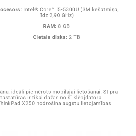
rocesors:
Intel® Core™ i5-5300U (3M kešatmiņa,
līdz 2,90 GHz)
RAM:
8 GB
Cietais disks:
2 TB
nu, ideāli piemērots mobilajai lietošanai. Stipra
astatūras ir tikai dažas no šī klēpjdatora
 ThinkPad X250 nodrošina augstu lietojamības