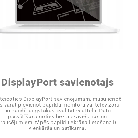
DisplayPort savienotājs
teicoties DisplayPort savienojumam, mūsu ierīcē
ūs varat pievienot papildu monitoru vai televizoru
un baudīt augstākās kvalitātes attēlu. Datu
pārsūtīšana notiek bez aizkavēšanās un
traucējumiem, tāpēc papildu ekrāna lietošana ir
vienkārša un patīkama.