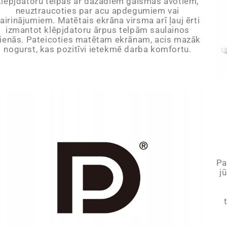
klēpjdatoru telpās ar dažādiem gaismas avotiem,
neuztraucoties par acu apdegumiem vai
airinājumiem. Matētais ekrāna virsma arī ļauj ērti
izmantot klēpjdatoru ārpus telpām saulainos
ienās. Pateicoties matētam ekrānam, acis mazāk
nogurst, kas pozitīvi ietekmē darba komfortu.
Pa
j