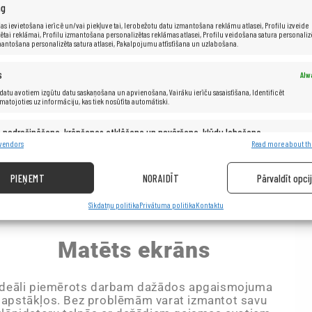
ng
5
as ievietošana ierīcē un/vai piekļuve tai, Ierobežotu datu izmantošana reklāmu atlasei, Profilu izveide
ētai reklāmai, Profilu izmantošana personalizētas reklāmas atlasei, Profilu veidošana satura personaliz
mantošana personalizēta satura atlasei, Pakalpojumu attīstīšana un uzlabošana.
s
Alw
Ar
datu avotiem izgūtu datu saskaņošana un apvienošana, Vairāku ierīču sasaistīšana, Identificēt
amatojoties uz informāciju, kas tiek nosūtīta automātiski.
p
in
s nodrošināšana, krāpšanas atklāšana un novēršana, kļūdu labošana,
Alw
s un satura nodrošināšana un rādīšana.
 vendors
Read more about th
iz
PIEŅEMT
NORAIDĪT
Pārvaldīt opci
Sīkdatņu politika
Privātuma politika
Kontaktu
Matēts ekrāns
ideāli piemērots darbam dažādos apgaismojuma
apstākļos. Bez problēmām varat izmantot savu