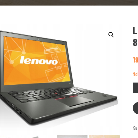
L
8
1
No
Ka