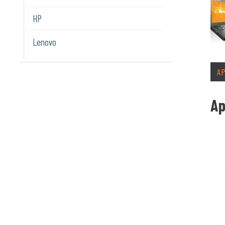
HP
Lenovo
A
Ap