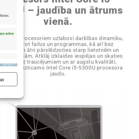
300U – jaudība un ātrums
ēšanai,
vienā.
ays active
 Core i5 procesoriem uzlabosi darbības dinamiku,
ātri atverot failus un programmas, kā arī bez
roblēmām ātri pārslēdzoties starp lietotnēm un
terneta lapām. Atklāj izklaides iespējas un skaties
filmas bez traucējumiem un ar augstu kvalitāti,
ays active
ese purposes
mantojot uzticamo Intel Core i5-5300U procesora
jaudu.
jas