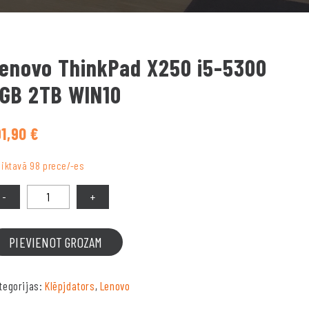
enovo ThinkPad X250 i5-5300
GB 2TB WIN10
91,90
€
liktavā 98 prece/-es
PIEVIENOT GROZAM
tegorijas:
Klēpjdators
,
Lenovo