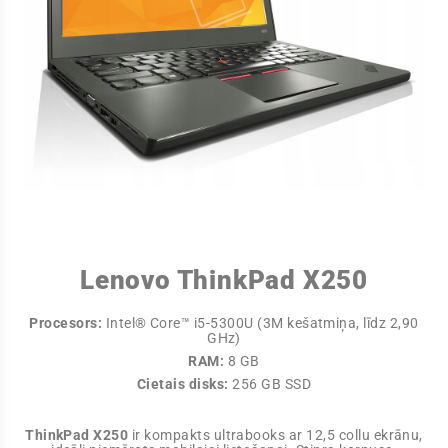
Lenovo ThinkPad X250
Procesors:
Intel® Core™ i5-5300U (3M kešatmiņa, līdz 2,90
GHz)
RAM:
8 GB
Cietais disks:
256 GB SSD
ThinkPad X250
ir kompakts ultrabooks ar 12,5 collu ekrānu,