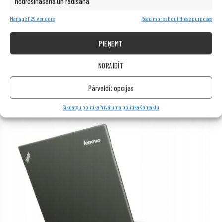
nodrošināšana un rādīšana.
Papildus informācija:
iekļauts strāvas adapteris, QWERTY
tastatūra + iekļautas latviešu klaviatūras uzlīmes.
Manage 1129 vendors
Read more about these purposes
Garantija:
24 mēneši
PIEŅEMT
NORAIDĪT
Pārvaldīt opcijas
Sīkdatņu politika
Privātuma politika
Kontaktu