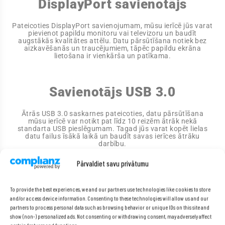
DisplayPort savienotājs
Pateicoties DisplayPort savienojumam, mūsu ierīcē jūs varat
pievienot papildu monitoru vai televizoru un baudīt
augstākās kvalitātes attēlu. Datu pārsūtīšana notiek bez
aizkavēšanās un traucējumiem, tāpēc papildu ekrāna
lietošana ir vienkārša un patīkama.
Savienotājs USB 3.0
Ātrās USB 3.0 saskarnes pateicoties, datu pārsūtīšana
mūsu ierīcē var notikt pat līdz 10 reizēm ātrāk nekā
standarta USB pieslēgumam. Tagad jūs varat kopēt lielas
datu failus īsākā laikā un baudīt savas ierīces ātrāku
darbību.
Pārvaldiet savu privātumu
To provide the best experiences, we and our partners use technologies like cookies to store
and/or access device information. Consenting to these technologies will allow us and our
partners to process personal data such as browsing behavior or unique IDs on this site and
show (non-) personalized ads. Not consenting or withdrawing consent, may adversely affect