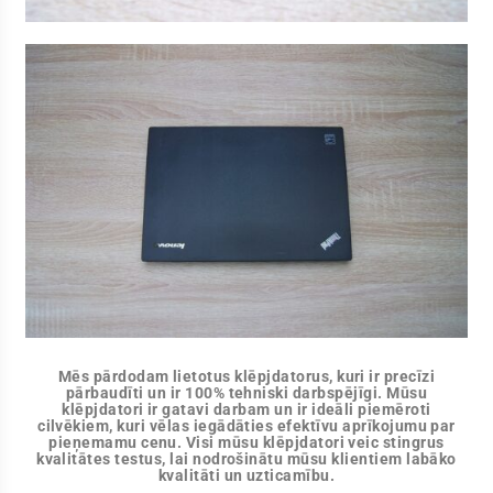
Mēs pārdodam lietotus klēpjdatorus, kuri ir precīzi
pārbaudīti un ir 100% tehniski darbspējīgi. Mūsu
klēpjdatori ir gatavi darbam un ir ideāli piemēroti
cilvēkiem, kuri vēlas iegādāties efektīvu aprīkojumu par
pieņemamu cenu. Visi mūsu klēpjdatori veic stingrus
kvalitātes testus, lai nodrošinātu mūsu klientiem labāko
kvalitāti un uzticamību.