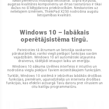
ideāli piemērots mobilajai lietošanai. Stipra korpusa,
augstas kvalitātes komponentu un ērtas tastatūras ir tikai
dažas no šī klēpjdatora priekšrocībām. Neskatoties uz
nelielajiem izmēriem, ThinkPad X250 nodrošina augstu
lietojamības kvalitāti.
Windows 10 – labākais
operētājsistēma tirgū.
Pateicoties tā ātrumam un lietotāja saskarnes
pārskatāmībai, varēsi viegli pielāgot funkcijas savām
vajadzībām. Windows 10 arī automātiski atjaunina
draiverus, tādējādi ietaupot laiku un enerģiju.
Windows 10 sākuma izvēlnes interfeiss ir intuitīvs un
nodrošina vieglu piekļuvi Taviem iecienītākajiem funkcijām.
Turklāt, Windows 10 sistēmā ir iebūvētas labākās drošības
funkcijas, piemēram, ugunsdzēsējs un interneta drošības
funkcijas, kas efektīvi aizsargā Tavu datoru pret vīrusiem un
citu kaitīgu programmatūru.