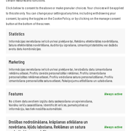
certain features and functions.
Click below to consent to the above or make granular choices. Your choices will be applied
to this site only. You can change your settings at any time, including withdrawing your
consent, by using the toggles on the Cookie Policy, or by clicking on the manage consent
Specifikācija
button at the bottom of the screen.
Statistics
Informācijas ievietošana ierīcē un/vai piekļuve tai, Reklāmu efektivitātes novērtēšana,
Satura efektivitātes novērtēšana, Auditoriju izprašana, izmantojot statistiku vai dažādu
Ražotājs:
Lenovo
avotu datu kombinācijas.
Modelis:
X250
Procesors:
Intel® Core™ i5-5300U (3M kešatmiņa, līdz 2,90
Marketing
GHz)
Informācijas ievietošana ierīcē un/vai piekļuve tai, Ierobežotu datu izmantošana
Matrica:
12,5″
reklāmu atlasei, Profilu izveide personalizētai reklāmai, Profilu izmantošana
personalizētas reklāmas atlasei, Profilu veidošana satura personalizēšanai, Profilu
RAM:
8 GB
izmantošana personalizēta satura atlasei, Pakalpojumu attīstīšana un uzlabošana.
Cietais disks:
256 GB SSD
Grafikas karte:
Intel HD Graphics 5500
Features
Always active
Skaņas karte:
16 bitu, skaļruņi
No citiem datu avotiem izgūtu datu saskaņošana un apvienošana,
Sakari:
LAN 10/100/1000
Vairāku ierīču sasaistīšana, Identificēt ierīces, pamatojoties uz
informāciju, kas tiek nosūtīta automātiski.
Bezvadu sakari:
WiFi
Porti:
USB 3.0, miniDisplayPort, Audio, D-Sub (VGA), RJ-45
Drošības nodrošināšana, krāpšanas atklāšana un
Akumulators:
oriģināls, darbojas.
novēršana, kļūdu labošana, Reklāmas un satura
Always active
Operētājsistēma:
Windows 10 Pro