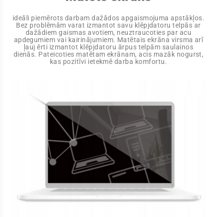
ideāli piemērots darbam dažādos apgaismojuma apstākļos.
Bez problēmām varat izmantot savu klēpjdatoru telpās ar
dažādiem gaismas avotiem, neuztraucoties par acu
apdegumiem vai kairinājumiem. Matētais ekrāna virsma arī
ļauj ērti izmantot klēpjdatoru ārpus telpām saulainos
dienās. Pateicoties matētam ekrānam, acis mazāk nogurst,
kas pozitīvi ietekmē darba komfortu.