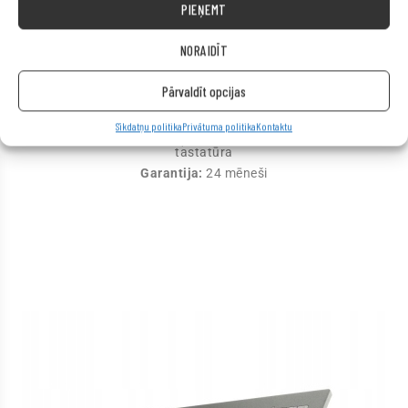
PIEŅEMT
Sakari:
LAN 10/100/1000
Bezvadu sakari:
WiFi
NORAIDĪT
Porti:
2x USB 3.0, miniDisplayPort, Audio, D-Sub (VGA), RJ-
45
Pārvaldīt opcijas
Akumulators:
oriģināls, funkcionāls.
Operētājsistēma:
Windows 10 Pro
Sīkdatņu politika
Privātuma politika
Kontaktu
Papildus informācija:
iekļauts strāvas adapteris, QWERTY
tastatūra
Garantija:
24 mēneši