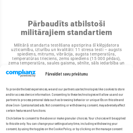
Pārbaudīts atbilstoši
militārajiem standartiem
Militārā standarta testēšana apstiprina šī klēpjdatora
uzticamību, izturību un kvalitāti: 11 stresa testi – augsts
spiediens, mitrums, vibrācija, augsta temperatūra,
temperatūras trieciens, zems spiediens (15 000 pēdas),
zema temperatūra, saules gaisma, sēnīte, sāls iedarbība un
apputeksnēšana.
Pārvaldiet savu privātumu
To provide the best experiences, we and our partners use technologies like cookies to store
and/or access device information. Consenting to these technologies will allow us and our
partners to process personal data such as browsing behavior or unique IDs on this site and
show (non-) personalized ads. Not consenting or withdrawing consent, may adversely affect
certain features and functions.
Click below to consent to the above or make granular choices. Your choices will be applied
to this site only. You can change your settings at any time, including withdrawing your
consent, by using the toggles on the Cookie Policy, or by clicking on the manage consent