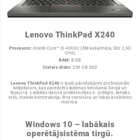
Lenovo ThinkPad X240
Procesors:
Intel® Core™ i5-4300U (3M kešatmiņa, līdz 2,90
GHz)
RAM:
8 GB
Cietais disks:
256 GB SSD
Lenovo ThinkPad X240
ir īpaši pārnēsājams profesionāls
klēpjdators, kas paredzēts ikdienas lietošanai birojā un
ārpus tā. Lielākās datora priekšrocības ir: izslēgts, lietišķs
stils, stabila konstrukcija, ērta tastatūra un labas kvalitātes
matrica.
Windows 10 – labākais
operētājsistēma tirgū.