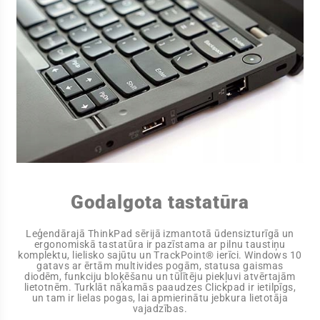
Godalgota tastatūra
Leģendārajā ThinkPad sērijā izmantotā ūdensizturīgā un
ergonomiskā tastatūra ir pazīstama ar pilnu taustiņu
komplektu, lielisko sajūtu un TrackPoint® ierīci. Windows 10
gatavs ar ērtām multivides pogām, statusa gaismas
diodēm, funkciju bloķēšanu un tūlītēju piekļuvi atvērtajām
lietotnēm. Turklāt nākamās paaudzes Clickpad ir ietilpīgs,
un tam ir lielas pogas, lai apmierinātu jebkura lietotāja
vajadzības.