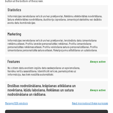
button at the bottom of the screen.
Statistics
Informācijas ievietošana ierīcē un/vai piekļuve tai, Reklāmu efektivitātes novērtēšana,
Satura efektivitātes novērtēšana, Auditoriju izprašana, izmantojot statistiku vai dažādu
avotu datu kombinācijas.
Marketing
Informācijas ievietošana ierīcē un/vai piekļuve tai, Ierobežotu datu izmantošana
reklāmu atlasei, Profilu izveide personalizētai reklāmai, Profilu izmantošana
personalizētas reklāmas atlasei, Profilu veidošana satura personalizēšanai, Profilu
Specifikācija
izmantošana personalizēta satura atlasei, Pakalpojumu attīstīšana un uzlabošana.
Features
Always active
No citiem datu avotiem izgūtu datu saskaņošana un apvienošana,
Ražotājs:
Lenovo
Vairāku ierīču sasaistīšana, Identificēt ierīces, pamatojoties uz
Modelis:
X240
informāciju, kas tiek nosūtīta automātiski.
Procesors:
Intel® Core™ i5-4300U (3 MB kešatmiņa, līdz
2,90 GHz)
Drošības nodrošināšana, krāpšanas atklāšana un
Matrica:
12,5″
novēršana, kļūdu labošana, Reklāmas un satura
Always active
nodrošināšana un rādīšana.
RAM:
8 GB
Cietais disks:
256 GB SSD
Manage 1129 vendors
Read more about these purposes
Grafikas karte:
Intel HD Graphics 4400
Skaņas karte:
16 bitu, skaļruņi