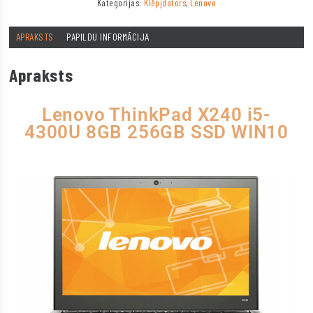
Kategorijas:
Klēpjdators
,
Lenovo
APRAKSTS
PAPILDU INFORMĀCIJA
Apraksts
Lenovo ThinkPad X240 i5-
4300U 8GB 256GB SSD WIN10