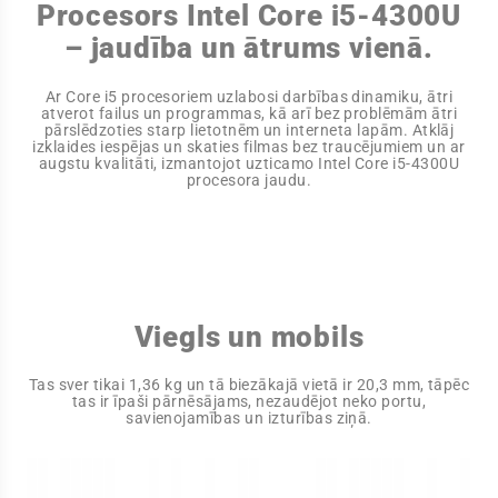
Procesors Intel Core i5-4300U
– jaudība un ātrums vienā.
Ar Core i5 procesoriem uzlabosi darbības dinamiku, ātri
atverot failus un programmas, kā arī bez problēmām ātri
pārslēdzoties starp lietotnēm un interneta lapām. Atklāj
izklaides iespējas un skaties filmas bez traucējumiem un ar
augstu kvalitāti, izmantojot uzticamo Intel Core i5-4300U
procesora jaudu.
Viegls un mobils
Tas sver tikai 1,36 kg un tā biezākajā vietā ir 20,3 mm, tāpēc
tas ir īpaši pārnēsājams, nezaudējot neko portu,
savienojamības un izturības ziņā.