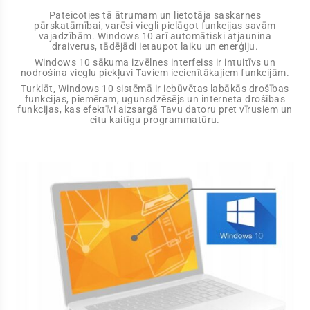
Pateicoties tā ātrumam un lietotāja saskarnes
pārskatāmībai, varēsi viegli pielāgot funkcijas savām
vajadzībām. Windows 10 arī automātiski atjaunina
draiverus, tādējādi ietaupot laiku un enerģiju.
Windows 10 sākuma izvēlnes interfeiss ir intuitīvs un
nodrošina vieglu piekļuvi Taviem iecienītākajiem funkcijām.
Turklāt, Windows 10 sistēmā ir iebūvētas labākās drošības
funkcijas, piemēram, ugunsdzēsējs un interneta drošības
funkcijas, kas efektīvi aizsargā Tavu datoru pret vīrusiem un
citu kaitīgu programmatūru.