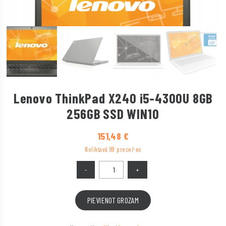
Lenovo ThinkPad X240 i5-4300U 8GB
256GB SSD WIN10
151,48
€
Noliktavā 99 prece/-es
PIEVIENOT GROZAM