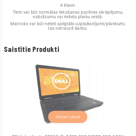
A klase-
Tiem var būt normālas lietošanas pazīmes skrāpējumu,
nobrāzumu vai nelielu plaisu veidā.
Matricās var būt nelieli spilgtāki uzplaiksnījumi/plankumi,
tas netraucē darbu.
Saistītie Produkti
PIEVIENOT GROZAM