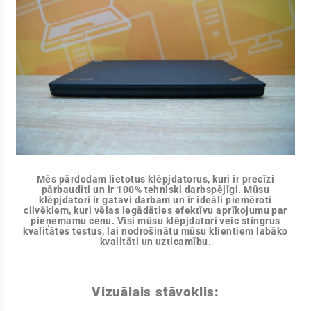
Mēs pārdodam lietotus klēpjdatorus, kuri ir precīzi
pārbaudīti un ir 100% tehniski darbspējīgi. Mūsu
klēpjdatori ir gatavi darbam un ir ideāli piemēroti
cilvēkiem, kuri vēlas iegādāties efektīvu aprīkojumu par
pieņemamu cenu. Visi mūsu klēpjdatori veic stingrus
kvalitātes testus, lai nodrošinātu mūsu klientiem labāko
kvalitāti un uzticamību.
Vizuālais stāvoklis: