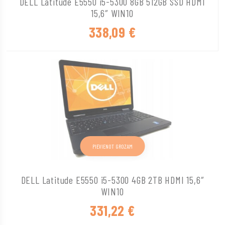
DELL Latitude E5550 i5-5300 8GB 512GB SSD HDMI
15,6″ WIN10
338,09
€
PIEVIENOT GROZAM
DELL Latitude E5550 i5-5300 4GB 2TB HDMI 15,6″
WIN10
331,22
€