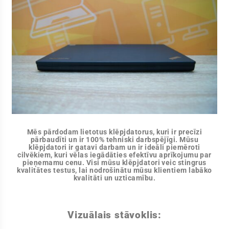
Mēs pārdodam lietotus klēpjdatorus, kuri ir precīzi
pārbaudīti un ir 100% tehniski darbspējīgi. Mūsu
klēpjdatori ir gatavi darbam un ir ideāli piemēroti
cilvēkiem, kuri vēlas iegādāties efektīvu aprīkojumu par
pieņemamu cenu. Visi mūsu klēpjdatori veic stingrus
kvalitātes testus, lai nodrošinātu mūsu klientiem labāko
kvalitāti un uzticamību.
Vizuālais stāvoklis: