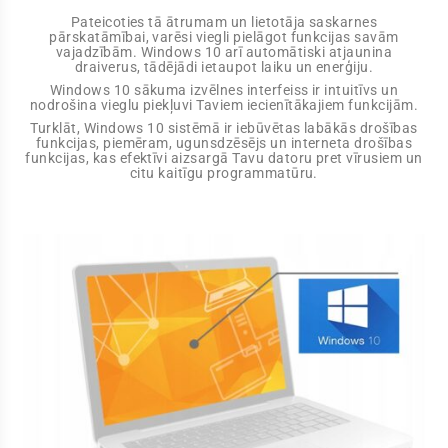
Pateicoties tā ātrumam un lietotāja saskarnes
pārskatāmībai, varēsi viegli pielāgot funkcijas savām
vajadzībām. Windows 10 arī automātiski atjaunina
draiverus, tādējādi ietaupot laiku un enerģiju.
Windows 10 sākuma izvēlnes interfeiss ir intuitīvs un
nodrošina vieglu piekļuvi Taviem iecienītākajiem funkcijām.
Turklāt, Windows 10 sistēmā ir iebūvētas labākās drošības
funkcijas, piemēram, ugunsdzēsējs un interneta drošības
funkcijas, kas efektīvi aizsargā Tavu datoru pret vīrusiem un
citu kaitīgu programmatūru.