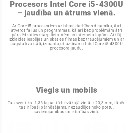
Procesors Intel Core i5-4300U
– jaudība un ātrums vienā.
Ar Core i5 procesoriem uzlabosi darbības dinamiku, ātri
atverot failus un programmas, kā arī bez problēmām ātri
pārslēdzoties starp lietotnēm un interneta lapām. Atklāj
izklaides iespējas un skaties filmas bez traucējumiem un ar
augstu kvalitāti, izmantojot uzticamo Intel Core i5-4300U
procesora jaudu.
Viegls un mobils
Tas sver tikai 1,36 kg un tā biezākajā vietā ir 20,3 mm, tāpēc
tas ir īpaši pārnēsājams, nezaudējot neko portu,
savienojamības un izturības ziņā.