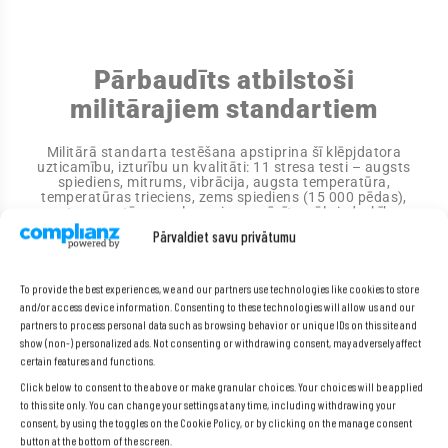
Pārbaudīts atbilstoši
militārajiem standartiem
Militārā standarta testēšana apstiprina šī klēpjdatora
uzticamību, izturību un kvalitāti: 11 stresa testi – augsts
spiediens, mitrums, vibrācija, augsta temperatūra,
temperatūras trieciens, zems spiediens (15 000 pēdas),
zema temperatūra, saules gaisma, sēnīte, sāls iedarbība un
apputeksnēšana.
Pārvaldiet savu privātumu
To provide the best experiences, we and our partners use technologies like cookies to store
and/or access device information. Consenting to these technologies will allow us and our
partners to process personal data such as browsing behavior or unique IDs on this site and
show (non-) personalized ads. Not consenting or withdrawing consent, may adversely affect
certain features and functions.
Click below to consent to the above or make granular choices. Your choices will be applied
to this site only. You can change your settings at any time, including withdrawing your
consent, by using the toggles on the Cookie Policy, or by clicking on the manage consent
button at the bottom of the screen.