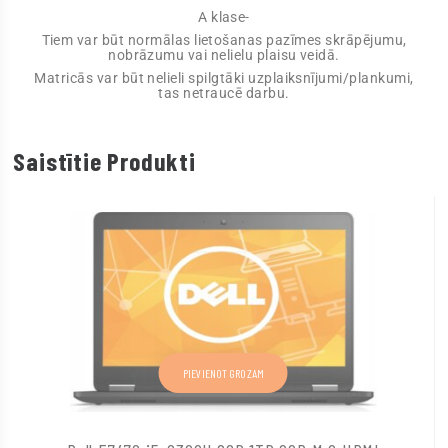
A klase-
Tiem var būt normālas lietošanas pazīmes skrāpējumu,
nobrāzumu vai nelielu plaisu veidā.
Matricās var būt nelieli spilgtāki uzplaiksnījumi/plankumi,
tas netraucē darbu.
Saistītie Produkti
PIEVIENOT GROZAM