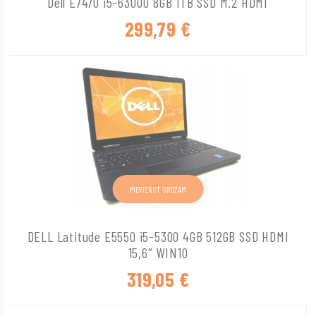
Dell E7470 i5-6300U 8GB 1TB SSD M.2 HDMI
299,79
€
PIEVIENOT GROZAM
DELL Latitude E5550 i5-5300 4GB 512GB SSD HDMI
15,6″ WIN10
319,05
€