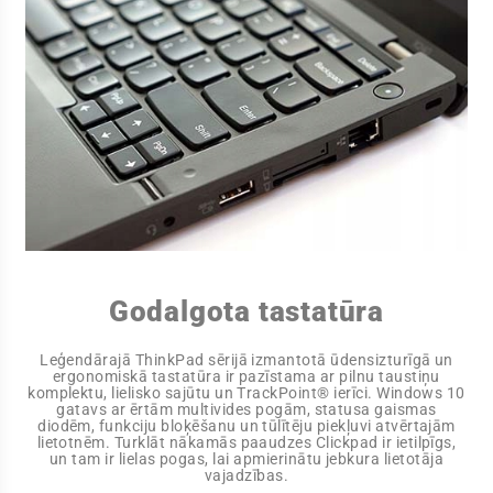
Godalgota tastatūra
Leģendārajā ThinkPad sērijā izmantotā ūdensizturīgā un
ergonomiskā tastatūra ir pazīstama ar pilnu taustiņu
komplektu, lielisko sajūtu un TrackPoint® ierīci. Windows 10
gatavs ar ērtām multivides pogām, statusa gaismas
diodēm, funkciju bloķēšanu un tūlītēju piekļuvi atvērtajām
lietotnēm. Turklāt nākamās paaudzes Clickpad ir ietilpīgs,
un tam ir lielas pogas, lai apmierinātu jebkura lietotāja
vajadzības.