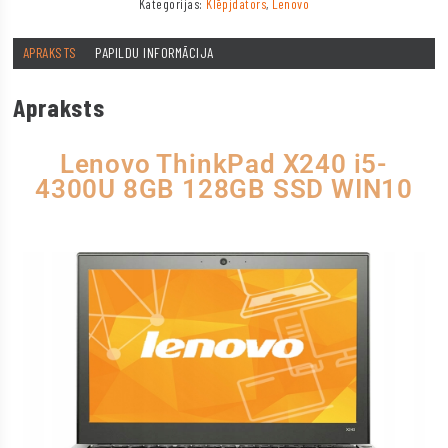
Kategorijas:
Klēpjdators
,
Lenovo
APRAKSTS
PAPILDU INFORMĀCIJA
Apraksts
Lenovo ThinkPad X240 i5-
4300U 8GB 128GB SSD WIN10