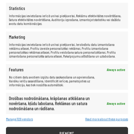
Statistics
Informācijas ievietošana ierīcē un/vai piekļuve tai, Reklāmu efektivitātes novērtēšana,
Satura efektivitātes novērtēšana, Auditoriju izprašana, izmantojot statistiku vai dažādu
avotu datu kombinācijas.
Marketing
Informācijas ievietošana ierīcē un/vai piekļuve tai, Ierobežotu datu izmantošana
reklāmu atlasei, Profilu izveide personalizētai reklāmai, Profilu izmantošana
personalizētas reklāmas atlasei, Profilu veidošana satura personalizēšanai, Profilu
izmantošana personalizēta satura atlasei, Pakalpojumu attīstīšana un uzlabošana.
Specifikācija
Features
Always active
No citiem datu avotiem izgūtu datu saskaņošana un apvienošana,
Ražotājs:
Lenovo
Vairāku ierīču sasaistīšana, Identificēt ierīces, pamatojoties uz
informāciju, kas tiek nosūtīta automātiski.
Modelis:
X240
Procesors:
Intel® Core™ i5-4300U (3 MB kešatmiņa, līdz
Drošības nodrošināšana, krāpšanas atklāšana un
2,90 GHz)
novēršana, kļūdu labošana, Reklāmas un satura
Always active
Matrica:
12,5″
nodrošināšana un rādīšana.
RAM:
8 GB
Manage 1129 vendors
Read more about these purposes
Cietais disks:
128 GB SSD
Grafikas karte:
Intel HD Graphics 4400
PIEŅEMT
Skaņas karte:
16 bitu, skaļruņi