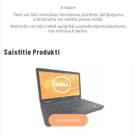
A klase-
Tiem var būt normālas lietošanas pazīmes skrāpējumu,
nobrāzumu vai nelielu plaisu veidā.
Matricās var būt nelieli spilgtāki uzplaiksnījumi/plankumi,
tas netraucē darbu.
Saistītie Produkti
PIEVIENOT GROZAM