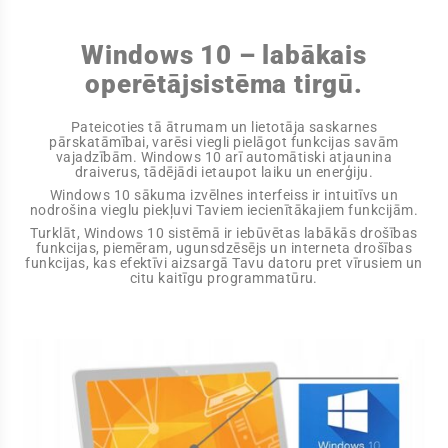
Windows 10 – labākais
operētājsistēma tirgū.
Pateicoties tā ātrumam un lietotāja saskarnes
pārskatāmībai, varēsi viegli pielāgot funkcijas savām
vajadzībām. Windows 10 arī automātiski atjaunina
draiverus, tādējādi ietaupot laiku un enerģiju.
Windows 10 sākuma izvēlnes interfeiss ir intuitīvs un
nodrošina vieglu piekļuvi Taviem iecienītākajiem funkcijām.
Turklāt, Windows 10 sistēmā ir iebūvētas labākās drošības
funkcijas, piemēram, ugunsdzēsējs un interneta drošības
funkcijas, kas efektīvi aizsargā Tavu datoru pret vīrusiem un
citu kaitīgu programmatūru.