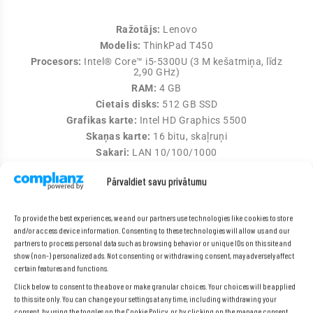
Ražotājs:
Lenovo
Modelis:
ThinkPad T450
Procesors:
Intel® Core™ i5-5300U (3 M kešatmiņa, līdz
2,90 GHz)
RAM:
4 GB
Cietais disks:
512 GB SSD
Grafikas karte:
Intel HD Graphics 5500
Skaņas karte:
16 bitu, skaļruņi
Sakari:
LAN 10/100/1000
Bezvadu sakari:
WiFi
Pārvaldiet savu privātumu
Porti:
D-Sub (VGA), mini DisplayPort, USB 3.0, integrēts
mikroshēmu karšu lasītājs, RJ-45, 3,5 mm miniligzda (audio)
Svars:
2,2 kg
To provide the best experiences, we and our partners use technologies like cookies to store
Akumulators:
oriģināls, funkcionāls.
and/or access device information. Consenting to these technologies will allow us and our
Tastatūra:
QWERTY + iekļautas latviešu klaviatūras uzlīmes.
partners to process personal data such as browsing behavior or unique IDs on this site and
show (non-) personalized ads. Not consenting or withdrawing consent, may adversely affect
Operētājsistēma:
Windows 10 Pro
certain features and functions.
Papildinformācija:
iekļauts strāvas adapteris
Click below to consent to the above or make granular choices. Your choices will be applied
Garantija:
24 mēneši
to this site only. You can change your settings at any time, including withdrawing your
consent, by using the toggles on the Cookie Policy, or by clicking on the manage consent