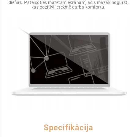
dienās. Pateicoties matētam ekrānam, acis mazāk nogurst,
kas pozitīvi ietekmē darba komfortu.
Specifikācija