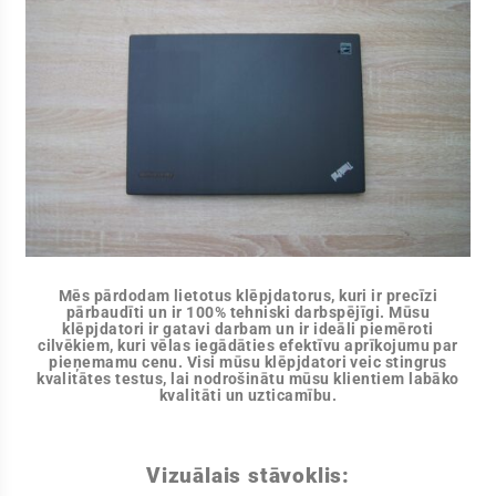
Mēs pārdodam lietotus klēpjdatorus, kuri ir precīzi
pārbaudīti un ir 100% tehniski darbspējīgi. Mūsu
klēpjdatori ir gatavi darbam un ir ideāli piemēroti
cilvēkiem, kuri vēlas iegādāties efektīvu aprīkojumu par
pieņemamu cenu. Visi mūsu klēpjdatori veic stingrus
kvalitātes testus, lai nodrošinātu mūsu klientiem labāko
kvalitāti un uzticamību.
Vizuālais stāvoklis: