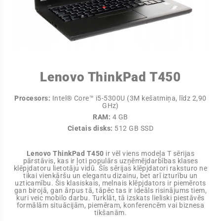
Lenovo ThinkPad T450
Procesors:
Intel® Core™ i5-5300U (3M kešatmiņa, līdz 2,90
GHz)
RAM:
4 GB
Cietais disks:
512 GB SSD
Lenovo ThinkPad T450
ir vēl viens modeļa T sērijas
pārstāvis, kas ir ļoti populārs uzņēmējdarbības klases
klēpjdatoru lietotāju vidū. Šīs sērijas klēpjdatori raksturo ne
tikai vienkāršu un elegantu dizainu, bet arī izturību un
uzticamību. Šis klasiskais, melnais klēpjdators ir piemērots
gan birojā, gan ārpus tā, tāpēc tas ir ideāls risinājums tiem,
kuri veic mobilo darbu. Turklāt, tā izskats lieliski piestāvēs
formālām situācijām, piemēram, konferencēm vai biznesa
tikšanām.