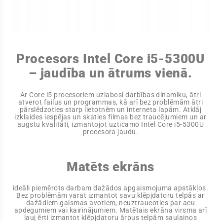
Procesors Intel Core i5-5300U
– jaudība un ātrums vienā.
Ar Core i5 procesoriem uzlabosi darbības dinamiku, ātri
atverot failus un programmas, kā arī bez problēmām ātri
pārslēdzoties starp lietotnēm un interneta lapām. Atklāj
izklaides iespējas un skaties filmas bez traucējumiem un ar
augstu kvalitāti, izmantojot uzticamo Intel Core i5-5300U
procesora jaudu.
Matēts ekrāns
ideāli piemērots darbam dažādos apgaismojuma apstākļos.
Bez problēmām varat izmantot savu klēpjdatoru telpās ar
dažādiem gaismas avotiem, neuztraucoties par acu
apdegumiem vai kairinājumiem. Matētais ekrāna virsma arī
ļauj ērti izmantot klēpjdatoru ārpus telpām saulainos