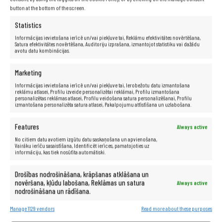
button at the bottom of the screen.
Statistics
Informācijas ievietošana ierīcē un/vai piekļuve tai, Reklāmu efektivitātes novērtēšana,
Satura efektivitātes novērtēšana, Auditoriju izprašana, izmantojot statistiku vai dažādu
avotu datu kombinācijas.
Marketing
Informācijas ievietošana ierīcē un/vai piekļuve tai, Ierobežotu datu izmantošana
reklāmu atlasei, Profilu izveide personalizētai reklāmai, Profilu izmantošana
personalizētas reklāmas atlasei, Profilu veidošana satura personalizēšanai, Profilu
izmantošana personalizēta satura atlasei, Pakalpojumu attīstīšana un uzlabošana.
Features
Always active
No citiem datu avotiem izgūtu datu saskaņošana un apvienošana,
Vairāku ierīču sasaistīšana, Identificēt ierīces, pamatojoties uz
informāciju, kas tiek nosūtīta automātiski.
Drošības nodrošināšana, krāpšanas atklāšana un
novēršana, kļūdu labošana, Reklāmas un satura
Always active
nodrošināšana un rādīšana.
Manage 1129 vendors
Read more about these purposes