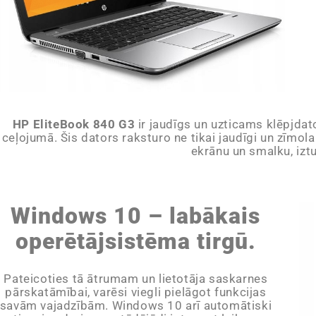
HP EliteBook 840 G3
ir jaudīgs un uzticams klēpjdat
ceļojumā. Šis dators raksturo ne tikai jaudīgi un zīmol
ekrānu un smalku, izt
Windows 10 – labākais
operētājsistēma tirgū.
Pateicoties tā ātrumam un lietotāja saskarnes
pārskatāmībai, varēsi viegli pielāgot funkcijas
savām vajadzībām. Windows 10 arī automātiski