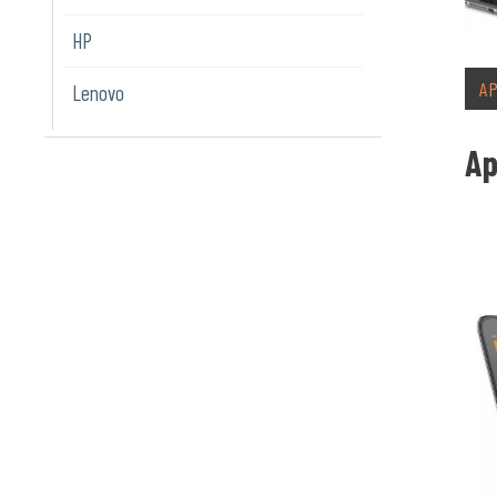
HP
A
Lenovo
Ap