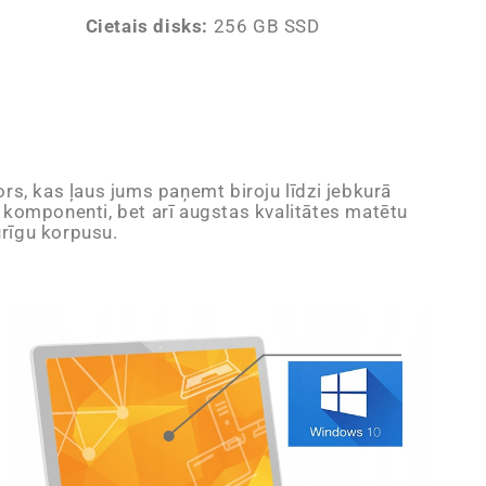
Cietais disks:
256 GB SSD
ors, kas ļaus jums paņemt biroju līdzi jebkurā
a komponenti, bet arī augstas kvalitātes matētu
urīgu korpusu.