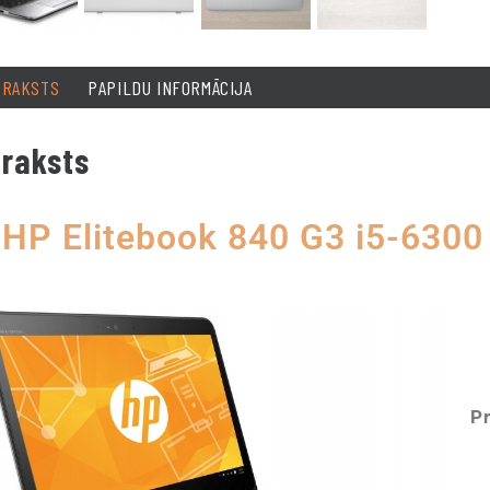
PRAKSTS
PAPILDU INFORMĀCIJA
raksts
HP Elitebook 840 G3 i5-630
P