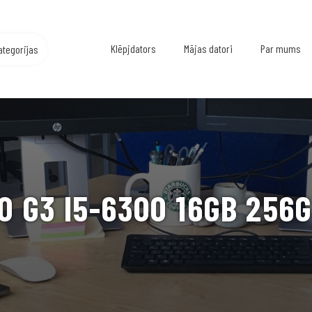
Klēpjdators
Mājas datori
Par mums
ategorijas
0 G3 I5-6300 16GB 256