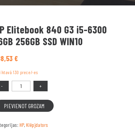
P Elitebook 840 G3 i5-6300
6GB 256GB SSD WIN10
88,53
€
liktavā 130 prece/-es
PIEVIENOT GROZAM
tegorijas:
HP
,
Klēpjdators