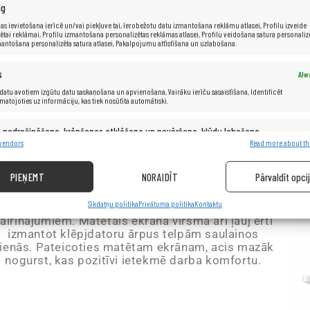
ng
p
in
as ievietošana ierīcē un/vai piekļuve tai, Ierobežotu datu izmantošana reklāmu atlasei, Profilu izveide
ētai reklāmai, Profilu izmantošana personalizētas reklāmas atlasei, Profilu veidošana satura personaliz
mantošana personalizēta satura atlasei, Pakalpojumu attīstīšana un uzlabošana.
iz
s
Alw
datu avotiem izgūtu datu saskaņošana un apvienošana, Vairāku ierīču sasaistīšana, Identificēt
amatojoties uz informāciju, kas tiek nosūtīta automātiski.
Matēts ekrāns
s nodrošināšana, krāpšanas atklāšana un novēršana, kļūdu labošana,
Alw
s un satura nodrošināšana un rādīšana.
 vendors
Read more about th
ideāli piemērots darbam dažādos apgaismojuma
PIEŅEMT
NORAIDĪT
Pārvaldīt opci
apstākļos. Bez problēmām varat izmantot savu
klēpjdatoru telpās ar dažādiem gaismas avotiem,
Sīkdatņu politika
Privātuma politika
Kontaktu
neuztraucoties par acu apdegumiem vai
airinājumiem. Matētais ekrāna virsma arī ļauj ērti
izmantot klēpjdatoru ārpus telpām saulainos
ienās. Pateicoties matētam ekrānam, acis mazāk
nogurst, kas pozitīvi ietekmē darba komfortu.