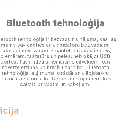
Bluetooth tehnoloģija
etooth tehnoloģija ir bezvadu risinājums, kas ļauj
mums savienoties ar klēpjdatoru bez vadiem.
Tādējādi mēs varam izmantot dažādas ierīces,
piemēram, tastatūru un peles, nebloķējot USB
portus. Tas ir ideāls risinājums cilvēkiem, kuri
novērtē ērtības un brīvību darbībā. Bluetooth
tehnoloģija ļauj mums strādāt ar klēpjdatoru
jebkurā vietā un laikā, bez ierobežojumiem, kas
saistīti ar vadīm un kabeļiem.
ācija