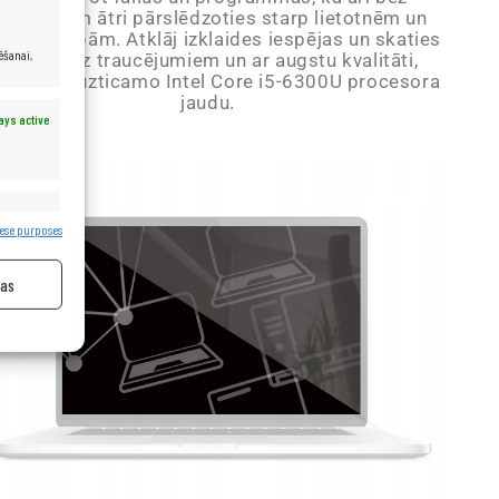
roblēmām ātri pārslēdzoties starp lietotnēm un
terneta lapām. Atklāj izklaides iespējas un skaties
ēšanai,
filmas bez traucējumiem un ar augstu kvalitāti,
mantojot uzticamo Intel Core i5-6300U procesora
jaudu.
ays active
ays active
ese purposes
jas