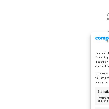
W
u
i
To provide t
Consenting t
IDs on this 
and function
Click below 
your setting
manage conse
Statisti
Informācij
Auditoriju