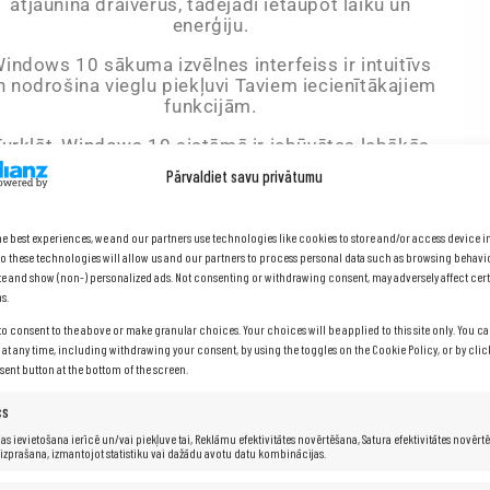
atjaunina draiverus, tādējādi ietaupot laiku un
enerģiju.
indows 10 sākuma izvēlnes interfeiss ir intuitīvs
n nodrošina vieglu piekļuvi Taviem iecienītākajiem
funkcijām.
Turklāt, Windows 10 sistēmā ir iebūvētas labākās
drošības funkcijas, piemēram, ugunsdzēsējs un
Pārvaldiet savu privātumu
nterneta drošības funkcijas, kas efektīvi aizsargā
Tavu datoru pret vīrusiem un citu kaitīgu
programmatūru.
he best experiences, we and our partners use technologies like cookies to store and/or access device 
o these technologies will allow us and our partners to process personal data such as browsing behavi
site and show (non-) personalized ads. Not consenting or withdrawing consent, may adversely affect cert
s.
to consent to the above or make granular choices. Your choices will be applied to this site only. You 
s at any time, including withdrawing your consent, by using the toggles on the Cookie Policy, or by cli
6
nt button at the bottom of the screen.
cs
as ievietošana ierīcē un/vai piekļuve tai, Reklāmu efektivitātes novērtēšana, Satura efektivitātes novērt
 izprašana, izmantojot statistiku vai dažādu avotu datu kombinācijas.
Ar