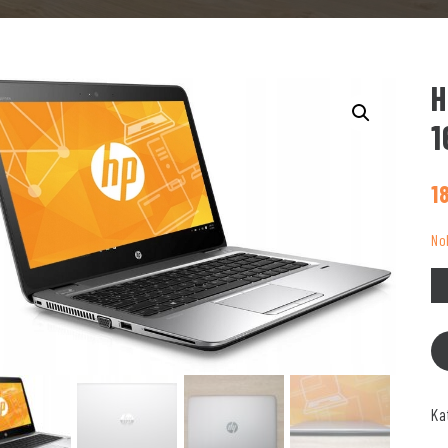
H
1
1
No
Ka