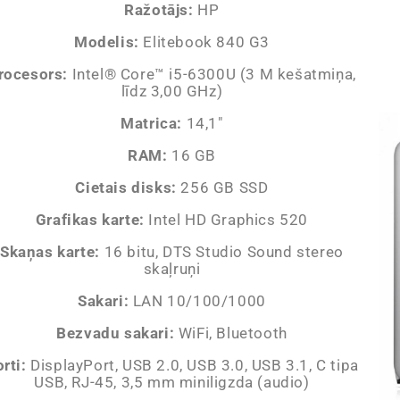
Ražotājs:
HP
Modelis:
Elitebook 840 G3
rocesors:
Intel® Core™ i5-6300U (3 M kešatmiņa,
līdz 3,00 GHz)
Matrica:
14,1″
RAM:
16 GB
Cietais disks:
256 GB SSD
Grafikas karte:
Intel HD Graphics 520
Skaņas karte:
16 bitu, DTS Studio Sound stereo
skaļruņi
Sakari:
LAN 10/100/1000
Bezvadu sakari:
WiFi, Bluetooth
rti:
DisplayPort, USB 2.0, USB 3.0, USB 3.1, C tipa
USB, RJ-45, 3,5 mm miniligzda (audio)