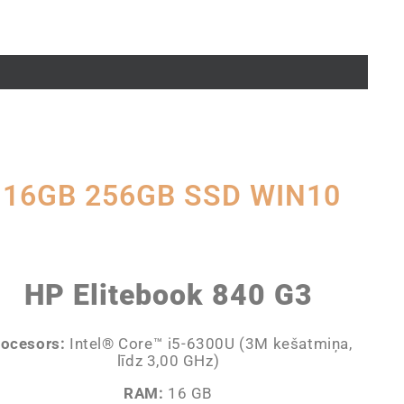
0 16GB 256GB SSD WIN10
HP Elitebook 840 G3
rocesors:
Intel® Core™ i5-6300U (3M kešatmiņa,
līdz 3,00 GHz)
RAM:
16 GB