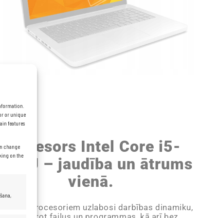
information.
or or unique
ain features
Procesors Intel Core i5-
can change
cking on the
300U – jaudība un ātrums
vienā.
ēšana,
 Core i5 procesoriem uzlabosi darbības dinamiku,
ātri atverot failus un programmas, kā arī bez