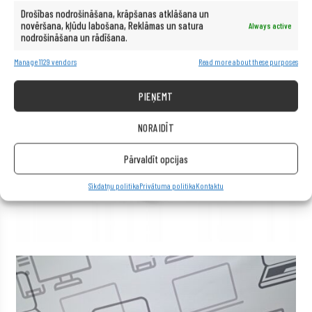
Drošības nodrošināšana, krāpšanas atklāšana un
novēršana, kļūdu labošana, Reklāmas un satura
Always active
nodrošināšana un rādīšana.
Manage 1129 vendors
Read more about these purposes
PIEŅEMT
NORAIDĪT
Pārvaldīt opcijas
Sīkdatņu politika
Privātuma politika
Kontaktu