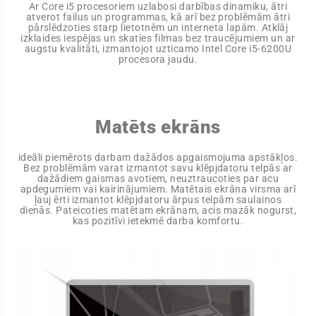
Ar Core i5 procesoriem uzlabosi darbības dinamiku, ātri
atverot failus un programmas, kā arī bez problēmām ātri
pārslēdzoties starp lietotnēm un interneta lapām. Atklāj
izklaides iespējas un skaties filmas bez traucējumiem un ar
augstu kvalitāti, izmantojot uzticamo Intel Core i5-6200U
procesora jaudu.
Matēts ekrāns
ideāli piemērots darbam dažādos apgaismojuma apstākļos.
Bez problēmām varat izmantot savu klēpjdatoru telpās ar
dažādiem gaismas avotiem, neuztraucoties par acu
apdegumiem vai kairinājumiem. Matētais ekrāna virsma arī
ļauj ērti izmantot klēpjdatoru ārpus telpām saulainos
dienās. Pateicoties matētam ekrānam, acis mazāk nogurst,
kas pozitīvi ietekmē darba komfortu.