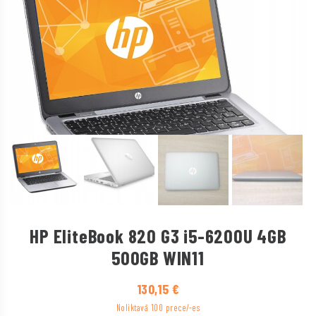
HP EliteBook 820 G3 i5-6200U 4GB
500GB WIN11
130,15
€
Noliktavā 100 prece/-es