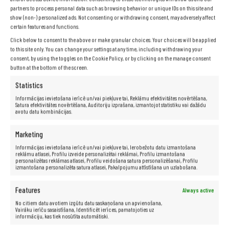
Cietais disks:
500 GB
partners to process personal data such as browsing behavior or unique IDs on this site and
show (non-) personalized ads. Not consenting or withdrawing consent, may adversely affect
Grafikas karte:
Intel HD Graphics 520
certain features and functions.
Skaņas karte:
16 bitu, skaļruņi
Click below to consent to the above or make granular choices. Your choices will be applied
Sakari:
LAN 10/100/1000
to this site only. You can change your settings at any time, including withdrawing your
Bezvadu sakari:
WiFi
consent, by using the toggles on the Cookie Policy, or by clicking on the manage consent
Porti:
3xUSB 3.0, 1xRJ45, 1xAudio, 1xVGA, 1xDisplayPort,
button at the bottom of the screen.
iebūvēts dokstacijas savienotājs
Statistics
Svars:
apmēram 1,26 kg
Akumulators:
oriģināls, funkcionāls
Informācijas ievietošana ierīcē un/vai piekļuve tai, Reklāmu efektivitātes novērtēšana,
Satura efektivitātes novērtēšana, Auditoriju izprašana, izmantojot statistiku vai dažādu
Tastatūra:
QWERTY + iekļautas latviešu klaviatūras uzlīmes.
avotu datu kombinācijas.
Operētājsistēma:
Windows 11 Pro
Papildinformācija:
iekļauts strāvas adapteris
Marketing
Garantija:
24 mēneši
Informācijas ievietošana ierīcē un/vai piekļuve tai, Ierobežotu datu izmantošana
reklāmu atlasei, Profilu izveide personalizētai reklāmai, Profilu izmantošana
personalizētas reklāmas atlasei, Profilu veidošana satura personalizēšanai, Profilu
izmantošana personalizēta satura atlasei, Pakalpojumu attīstīšana un uzlabošana.
Features
Always active
No citiem datu avotiem izgūtu datu saskaņošana un apvienošana,
Vairāku ierīču sasaistīšana, Identificēt ierīces, pamatojoties uz
informāciju, kas tiek nosūtīta automātiski.