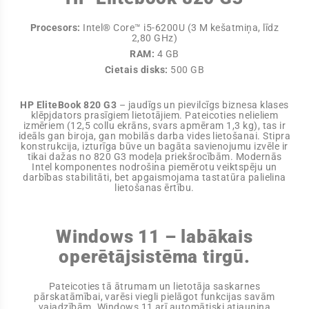
Procesors:
Intel® Core™ i5-6200U (3 M kešatmiņa, līdz
2,80 GHz)
RAM:
4 GB
Cietais disks:
500 GB
HP EliteBook 820 G3
– jaudīgs un pievilcīgs biznesa klases
klēpjdators prasīgiem lietotājiem. Pateicoties nelieliem
izmēriem (12,5 collu ekrāns, svars apmēram 1,3 kg), tas ir
ideāls gan biroja, gan mobilās darba vides lietošanai. Stipra
konstrukcija, izturīga būve un bagāta savienojumu izvēle ir
tikai dažas no 820 G3 modeļa priekšrocībām. Modernās
Intel komponentes nodrošina piemērotu veiktspēju un
darbības stabilitāti, bet apgaismojama tastatūra palielina
lietošanas ērtību.
Windows 11 – labākais
operētājsistēma tirgū.
Pateicoties tā ātrumam un lietotāja saskarnes
pārskatāmībai, varēsi viegli pielāgot funkcijas savām
vajadzībām. Windows 11 arī automātiski atjaunina