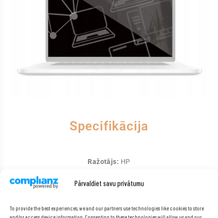
Specifikācija
Ražotājs:
HP
Modelis:
Elitebook 820 G3
Pārvaldiet savu privātumu
Procesors:
Intel® Core™ i5–6200U (3 M kešatmiņa, līdz
2,80 GHz)
Matrica:
12,5 collas
To provide the best experiences, we and our partners use technologies like cookies to store
RAM:
4 GB
and/or access device information. Consenting to these technologies will allow us and our