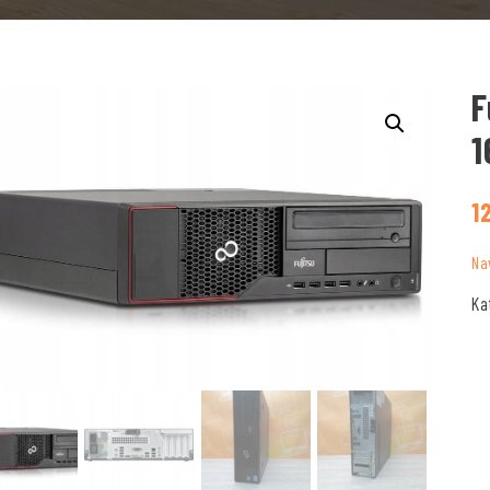
F
1
1
Na
Ka