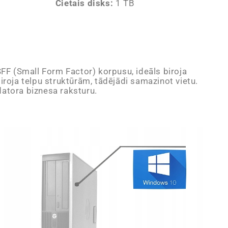
Cietais disks:
1 TB
SFF (Small Form Factor) korpusu, ideāls biroja
biroja telpu struktūrām, tādējādi samazinot vietu.
 datora biznesa raksturu.