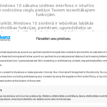
indows 10 sākuma izvēlnes interfeiss ir intuitīvs
n nodrošina vieglu piekļuvi Taviem iecienītākajiem
funkcijām.
Turklāt, Windows 10 sistēmā ir iebūvētas labākās
drošības funkcijas, piemēram, ugunsdzēsējs un
nterneta drošības funkcijas, kas efektīvi aizsargā
Tavu datoru pret vīrusiem un citu kaitīgu
Pārvaldiet savu privātumu
programmatūru.
he best experiences, we and our partners use technologies like cookies to store and/or access device 
o these technologies will allow us and our partners to process personal data such as browsing behavi
site and show (non-) personalized ads. Not consenting or withdrawing consent, may adversely affect cert
s.
to consent to the above or make granular choices. Your choices will be applied to this site only. You 
s at any time, including withdrawing your consent, by using the toggles on the Cookie Policy, or by cli
nt button at the bottom of the screen.
cs
Ar
as ievietošana ierīcē un/vai piekļuve tai, Reklāmu efektivitātes novērtēšana, Satura efektivitātes novērt
 izprašana, izmantojot statistiku vai dažādu avotu datu kombinācijas.
p
in