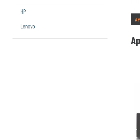
HP
A
Lenovo
Ap