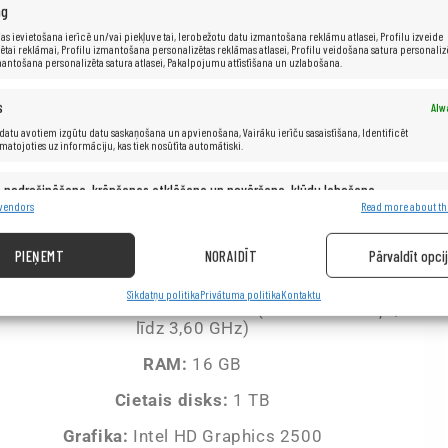
ng
i
as ievietošana ierīcē un/vai piekļuve tai, Ierobežotu datu izmantošana reklāmu atlasei, Profilu izveide
ētai reklāmai, Profilu izmantošana personalizētas reklāmas atlasei, Profilu veidošana satura personaliz
mantošana personalizēta satura atlasei, Pakalpojumu attīstīšana un uzlabošana.
s
Alw
datu avotiem izgūtu datu saskaņošana un apvienošana, Vairāku ierīču sasaistīšana, Identificēt
Specifik
amatojoties uz informāciju, kas tiek nosūtīta automātiski.
s nodrošināšana, krāpšanas atklāšana un novēršana, kļūdu labošana,
Alw
s un satura nodrošināšana un rādīšana.
 vendors
Read more about th
Ražotājs:
Fujitsu
PIEŅEMT
NORAIDĪT
Pārvaldīt opci
Modelis:
Esprimo E710
Sīkdatņu politika
Privātuma politika
Kontaktu
rocesors:
Intel® Core™ i5-3470 (6 MB kešatmiņa,
līdz 3,60 GHz)
RAM:
16 GB
Cietais disks:
1 TB
Grafika:
Intel HD Graphics 2500