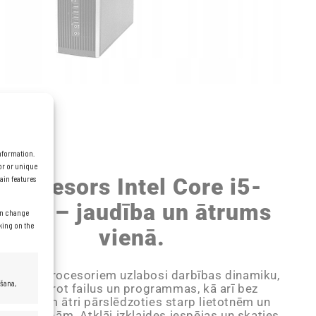
information.
or or unique
Procesors Intel Core i5-
ain features
3470 – jaudība un ātrums
can change
cking on the
vienā.
 Core i5 procesoriem uzlabosi darbības dinamiku,
ēšana,
ātri atverot failus un programmas, kā arī bez
roblēmām ātri pārslēdzoties starp lietotnēm un
terneta lapām. Atklāj izklaides iespējas un skaties