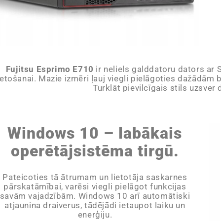
Fujitsu Esprimo E710
ir neliels galddatoru dators ar 
ietošanai. Mazie izmēri ļauj viegli pielāgoties dažādām 
Turklāt pievilcīgais stils uzsver
Windows 10 – labākais
operētājsistēma tirgū.
Pateicoties tā ātrumam un lietotāja saskarnes
pārskatāmībai, varēsi viegli pielāgot funkcijas
savām vajadzībām. Windows 10 arī automātiski
atjaunina draiverus, tādējādi ietaupot laiku un
enerģiju.