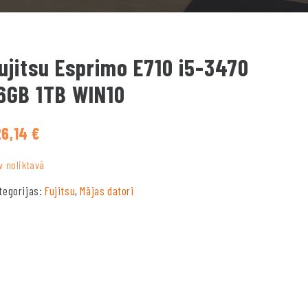
ujitsu Esprimo E710 i5-3470
6GB 1TB WIN10
26,14
€
v noliktavā
tegorijas:
Fujitsu
,
Mājas datori