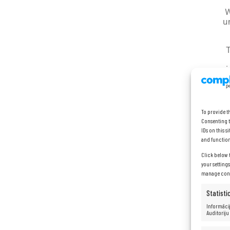
W
u
i
To provide t
Consenting t
IDs on this 
and function
Click below 
your setting
manage conse
Statisti
Informācij
Auditoriju