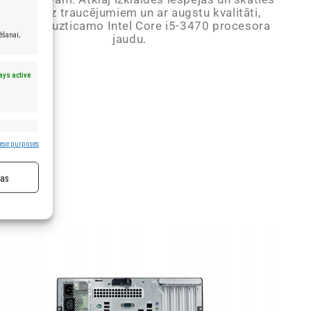
filmas bez traucējumiem un ar augstu kvalitāti,
zmantojot uzticamo Intel Core i5-3470 procesora
ēšanai,
jaudu.
ays active
ācija
ays active
ese purposes
jas