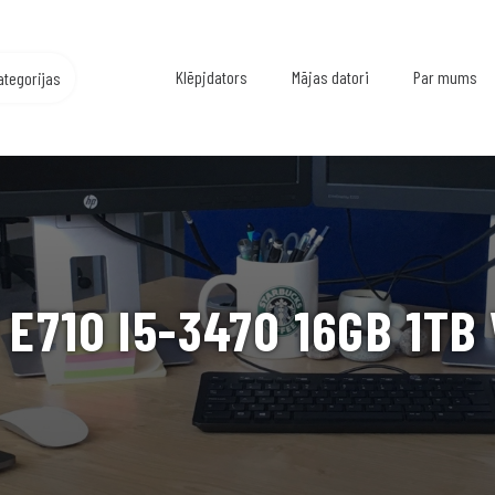
Klēpjdators
Mājas datori
Par mums
ategorijas
E710 I5-3470 16GB 1TB