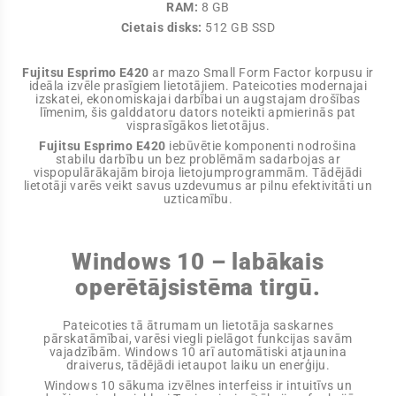
RAM:
8 GB
Cietais disks:
512 GB SSD
Fujitsu Esprimo E420
ar mazo Small Form Factor korpusu ir
ideāla izvēle prasīgiem lietotājiem. Pateicoties modernajai
izskatei, ekonomiskajai darbībai un augstajam drošības
līmenim, šis galddatoru dators noteikti apmierinās pat
visprasīgākos lietotājus.
Fujitsu Esprimo E420
iebūvētie komponenti nodrošina
stabilu darbību un bez problēmām sadarbojas ar
vispopulārākajām biroja lietojumprogrammām. Tādējādi
lietotāji varēs veikt savus uzdevumus ar pilnu efektivitāti un
uzticamību.
Windows 10 – labākais
operētājsistēma tirgū.
Pateicoties tā ātrumam un lietotāja saskarnes
pārskatāmībai, varēsi viegli pielāgot funkcijas savām
vajadzībām. Windows 10 arī automātiski atjaunina
draiverus, tādējādi ietaupot laiku un enerģiju.
Windows 10 sākuma izvēlnes interfeiss ir intuitīvs un