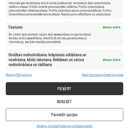
(audio), RJ45, PS/2, VGA (D-Sub), DVI-I, citi
Informācijas ievietošana ierīcē un/vai piekļuve tai, Ierobežotu datu izmantošana
reklāmu atlasei, Profilu izveide personalizētai reklāmai, Profilu izmantošana
Garantija:
24 mēneši
personalizētas reklāmas atlasei, Profilu veidošana satura personalizēšanai, Profilu
izmantošana personalizēta satura atlasei, Pakalpojumu attīstīšana un uzlabošana.
Features
Always active
No citiem datu avotiem izgūtu datu saskaņošana un apvienošana,
Vairāku ierīču sasaistīšana, Identificēt ierīces, pamatojoties uz
informāciju, kas tiek nosūtīta automātiski.
Drošības nodrošināšana, krāpšanas atklāšana un
novēršana, kļūdu labošana, Reklāmas un satura
Always active
nodrošināšana un rādīšana.
Manage 1129 vendors
Read more about these purposes
PIEŅEMT
NORAIDĪT
Pārvaldīt opcijas
Sīkdatņu politika
Privātuma politika
Kontaktu