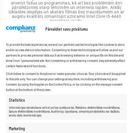
atverot failus un programmas, kā arī bez problēmām ātri
pārslēdzoties starp lietotnēm un interneta lapām. Atklāj
izklaides iespējas un skaties filmas bez traucējumiem un ar
augstu kvalitāti, izmantojot uzticamo Intel Core i5-4440
procesora jaudu.
Pārvaldiet savu privātumu
Specifikācija
To provide the best experiences, we and our partners use technologies like cookies to store
and/or access device information. Consenting to these technologies will allow us and our
partners to process personal data such as browsing behavior or unique IDs on this site and
show (non-) personalized ads. Not consenting or withdrawing consent, may adversely affect
Ražotājs:
Fujitsu
certain features and functions.
Modelis:
Esprimo E420
Click below to consent to the above or make granular choices. Your choices will be applied
Procesors:
Intel® Core™ i5-4440 (6 MB kešatmiņa, līdz 3,30
to this site only. You can change your settings at any time, including withdrawing your
GHz)
consent, by using the toggles on the Cookie Policy, or by clicking on the manage consent
RAM:
8 GB
button at the bottom of the screen.
Cietais disks:
512 GB SSD
Statistics
Grafika:
Intel HD Graphics
Informācijas ievietošana ierīcē un/vai piekļuve tai, Reklāmu efektivitātes novērtēšana,
Skaņas karte:
Integrēta HD audio
Satura efektivitātes novērtēšana, Auditoriju izprašana, izmantojot statistiku vai dažādu
avotu datu kombinācijas.
Sakari:
LAN 10/100/1000
Operētājsistēma:
Windows 10 Professional
Marketing
I/O porti:
A tipa USB 2.0, A tipa USB 3.0, Mini Jack 3.5