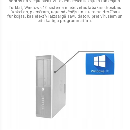
nodrošina vieglu piekļuvi Taviem iecienītākajiem funkcijām.
Turklāt, Windows 10 sistēmā ir iebūvētas labākās drošības
funkcijas, piemēram, ugunsdzēsējs un interneta drošības
funkcijas, kas efektīvi aizsargā Tavu datoru pret vīrusiem un
citu kaitīgu programmatūru.