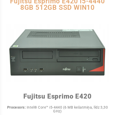
Fujitsu Esprimo E420 i5-4440
8GB 512GB SSD WIN10
Fujitsu Esprimo E420
Procesors:
Intel® Core™ i5-4440 (6 MB kešatmiņa, līdz 3,30
GHz)