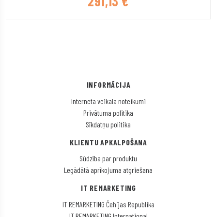
291,13
€
INFORMĀCIJA
Interneta veikala noteikumi
Privātuma politika
Sīkdatņu politika
KLIENTU APKALPOŠANA
Sūdzība par produktu
Legādātā aprīkojuma atgriešana
IT REMARKETING
IT REMARKETING Čehijas Republika
IT REMARKETING International