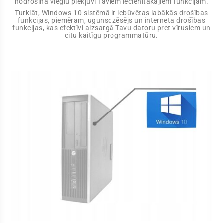
nodrošina vieglu piekļuvi Taviem iecienītākajiem funkcijām.
Turklāt, Windows 10 sistēmā ir iebūvētas labākās drošības
funkcijas, piemēram, ugunsdzēsējs un interneta drošības
funkcijas, kas efektīvi aizsargā Tavu datoru pret vīrusiem un
citu kaitīgu programmatūru.