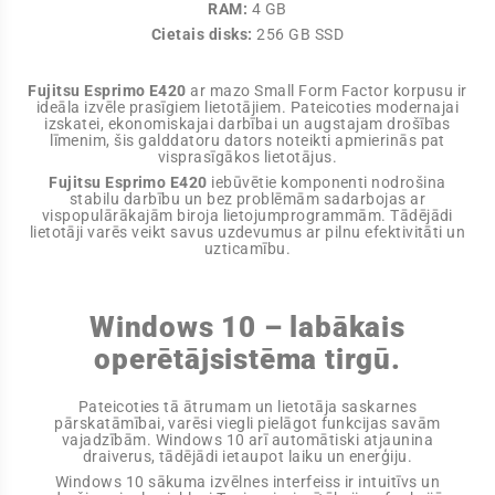
RAM:
4 GB
Cietais disks:
256 GB SSD
Fujitsu Esprimo E420
ar mazo Small Form Factor korpusu ir
ideāla izvēle prasīgiem lietotājiem. Pateicoties modernajai
izskatei, ekonomiskajai darbībai un augstajam drošības
līmenim, šis galddatoru dators noteikti apmierinās pat
visprasīgākos lietotājus.
Fujitsu Esprimo E420
iebūvētie komponenti nodrošina
stabilu darbību un bez problēmām sadarbojas ar
vispopulārākajām biroja lietojumprogrammām. Tādējādi
lietotāji varēs veikt savus uzdevumus ar pilnu efektivitāti un
uzticamību.
Windows 10 – labākais
operētājsistēma tirgū.
Pateicoties tā ātrumam un lietotāja saskarnes
pārskatāmībai, varēsi viegli pielāgot funkcijas savām
vajadzībām. Windows 10 arī automātiski atjaunina
draiverus, tādējādi ietaupot laiku un enerģiju.
Windows 10 sākuma izvēlnes interfeiss ir intuitīvs un