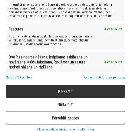
(audio), RJ45, PS/2, VGA (D-Sub), DVI-I, citi
Informācijas ievietošana ierīcē un/vai piekļuve tai, Ierobežotu datu izmantošana
Garantija:
24 mēneši
reklāmu atlasei, Profilu izveide personalizētai reklāmai, Profilu izmantošana
personalizētas reklāmas atlasei, Profilu veidošana satura personalizēšanai, Profilu
izmantošana personalizēta satura atlasei, Pakalpojumu attīstīšana un uzlabošana.
Features
Always active
No citiem datu avotiem izgūtu datu saskaņošana un apvienošana,
Vairāku ierīču sasaistīšana, Identificēt ierīces, pamatojoties uz
informāciju, kas tiek nosūtīta automātiski.
Drošības nodrošināšana, krāpšanas atklāšana un
novēršana, kļūdu labošana, Reklāmas un satura
Always active
nodrošināšana un rādīšana.
Manage 1129 vendors
Read more about these purposes
PIEŅEMT
NORAIDĪT
Pārvaldīt opcijas
Sīkdatņu politika
Privātuma politika
Kontaktu