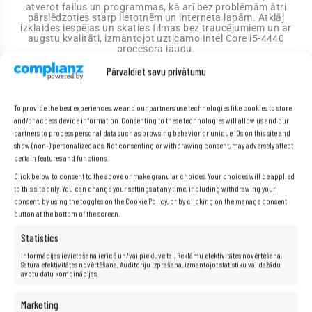
atverot failus un programmas, kā arī bez problēmām ātri
pārslēdzoties starp lietotnēm un interneta lapām. Atklāj
izklaides iespējas un skaties filmas bez traucējumiem un ar
augstu kvalitāti, izmantojot uzticamo Intel Core i5-4440
procesora jaudu.
Pārvaldiet savu privātumu
Specifikācija
To provide the best experiences, we and our partners use technologies like cookies to store
and/or access device information. Consenting to these technologies will allow us and our
partners to process personal data such as browsing behavior or unique IDs on this site and
show (non-) personalized ads. Not consenting or withdrawing consent, may adversely affect
Ražotājs:
Fujitsu
certain features and functions.
Modelis:
Esprimo E420
Click below to consent to the above or make granular choices. Your choices will be applied
Procesors:
Intel® Core™ i5-4440 (6 MB kešatmiņa, līdz 3,30
to this site only. You can change your settings at any time, including withdrawing your
GHz)
consent, by using the toggles on the Cookie Policy, or by clicking on the manage consent
RAM:
4 GB
button at the bottom of the screen.
Cietais disks:
256 GB SSD
Statistics
Grafika:
Intel HD Graphics
Informācijas ievietošana ierīcē un/vai piekļuve tai, Reklāmu efektivitātes novērtēšana,
Skaņas karte:
Integrēta HD audio
Satura efektivitātes novērtēšana, Auditoriju izprašana, izmantojot statistiku vai dažādu
Sakari:
LAN 10/100/1000
avotu datu kombinācijas.
Operētājsistēma:
Windows 10 Professional
Marketing
I/O porti:
A tipa USB 2.0, A tipa USB 3.0, Mini Jack 3.5