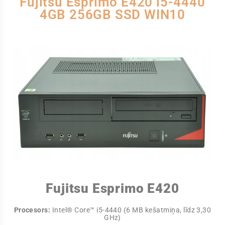
Fujitsu Esprimo E420 i5-4440
4GB 256GB SSD WIN10
Fujitsu Esprimo E420
Procesors:
Intel® Core™ i5-4440 (6 MB kešatmiņa, līdz 3,30
GHz)