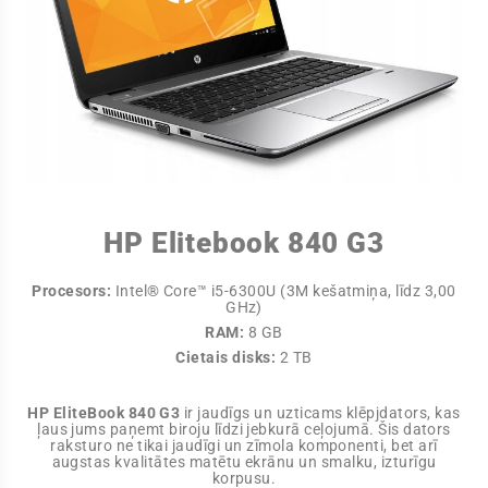
HP Elitebook 840 G3
Procesors:
Intel® Core™ i5-6300U (3M kešatmiņa, līdz 3,00
GHz)
RAM:
8 GB
Cietais disks:
2 TB
HP EliteBook 840 G3
ir jaudīgs un uzticams klēpjdators, kas
ļaus jums paņemt biroju līdzi jebkurā ceļojumā. Šis dators
raksturo ne tikai jaudīgi un zīmola komponenti, bet arī
augstas kvalitātes matētu ekrānu un smalku, izturīgu
korpusu.