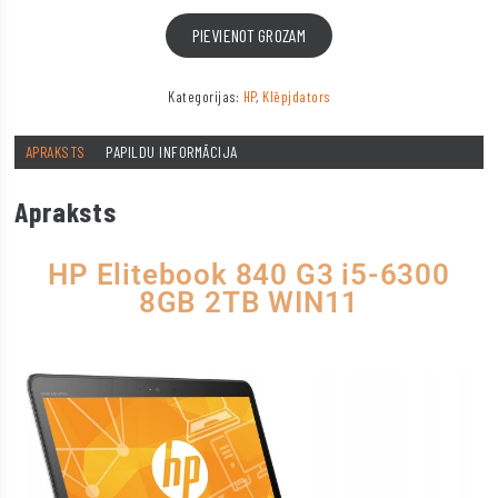
PIEVIENOT GROZAM
Kategorijas:
HP
,
Klēpjdators
APRAKSTS
PAPILDU INFORMĀCIJA
Apraksts
HP Elitebook 840 G3 i5-6300
8GB 2TB WIN11