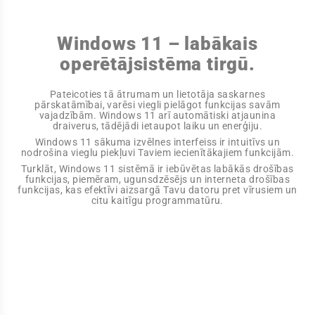
Windows 11 – labākais
operētājsistēma tirgū.
Pateicoties tā ātrumam un lietotāja saskarnes
pārskatāmībai, varēsi viegli pielāgot funkcijas savām
vajadzībām. Windows 11 arī automātiski atjaunina
draiverus, tādējādi ietaupot laiku un enerģiju.
Windows 11 sākuma izvēlnes interfeiss ir intuitīvs un
nodrošina vieglu piekļuvi Taviem iecienītākajiem funkcijām.
Turklāt, Windows 11 sistēmā ir iebūvētas labākās drošības
funkcijas, piemēram, ugunsdzēsējs un interneta drošības
funkcijas, kas efektīvi aizsargā Tavu datoru pret vīrusiem un
citu kaitīgu programmatūru.