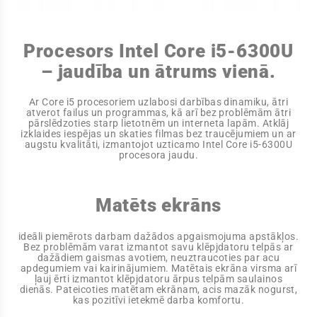
Procesors Intel Core i5-6300U
– jaudība un ātrums vienā.
Ar Core i5 procesoriem uzlabosi darbības dinamiku, ātri
atverot failus un programmas, kā arī bez problēmām ātri
pārslēdzoties starp lietotnēm un interneta lapām. Atklāj
izklaides iespējas un skaties filmas bez traucējumiem un ar
augstu kvalitāti, izmantojot uzticamo Intel Core i5-6300U
procesora jaudu.
Matēts ekrāns
ideāli piemērots darbam dažādos apgaismojuma apstākļos.
Bez problēmām varat izmantot savu klēpjdatoru telpās ar
dažādiem gaismas avotiem, neuztraucoties par acu
apdegumiem vai kairinājumiem. Matētais ekrāna virsma arī
ļauj ērti izmantot klēpjdatoru ārpus telpām saulainos
dienās. Pateicoties matētam ekrānam, acis mazāk nogurst,
kas pozitīvi ietekmē darba komfortu.