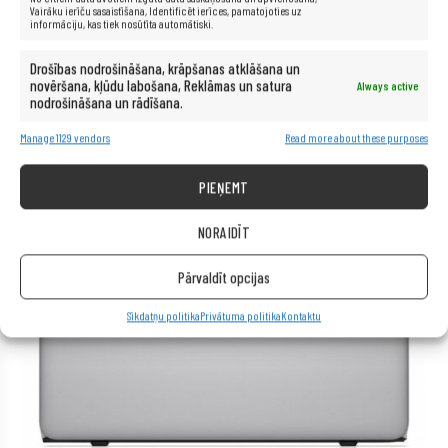
Vairāku ierīču sasaistīšana, Identificēt ierīces, pamatojoties uz
informāciju, kas tiek nosūtīta automātiski.
Drošības nodrošināšana, krāpšanas atklāšana un
novēršana, kļūdu labošana, Reklāmas un satura
Always active
nodrošināšana un rādīšana.
Manage 1129 vendors
Read more about these purposes
PIEŅEMT
NORAIDĪT
Pārvaldīt opcijas
Sīkdatņu politika
Privātuma politika
Kontaktu