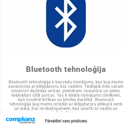
Bluetooth tehnoloģija
Bluetooth tehnoloģija ir bezvadu risinājums, kas ļauj mums
savienoties ar klēpjdatoru bez vadiem. Tādējādi mēs varam
izmantot dažādas ierīces, piemēram, tastatūru un peles,
nebloķējot USB portus. Tas ir ideāls risinājums cilvēkiem,
kuri novērtē ērtības un brīvību darbībā. Bluetooth
tehnoloģija ļauj mums strādāt ar klēpjdatoru jebkurā vietā
un laikā, bez ierobežojumiem, kas saistīti ar vadīm un
kabeļiem.
Pārvaldiet savu privātumu