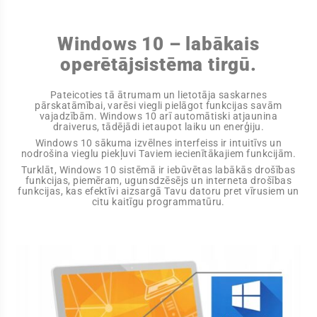
Windows 10 – labākais
operētājsistēma tirgū.
Pateicoties tā ātrumam un lietotāja saskarnes
pārskatāmībai, varēsi viegli pielāgot funkcijas savām
vajadzībām. Windows 10 arī automātiski atjaunina
draiverus, tādējādi ietaupot laiku un enerģiju.
Windows 10 sākuma izvēlnes interfeiss ir intuitīvs un
nodrošina vieglu piekļuvi Taviem iecienītākajiem funkcijām.
Turklāt, Windows 10 sistēmā ir iebūvētas labākās drošības
funkcijas, piemēram, ugunsdzēsējs un interneta drošības
funkcijas, kas efektīvi aizsargā Tavu datoru pret vīrusiem un
citu kaitīgu programmatūru.