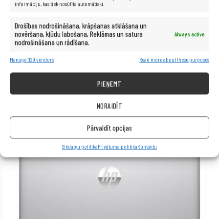
Papildinformācija:
iekļauts strāvas adapteris
informāciju, kas tiek nosūtīta automātiski.
Garantija:
24 mēneši
Drošības nodrošināšana, krāpšanas atklāšana un
novēršana, kļūdu labošana, Reklāmas un satura
Always active
nodrošināšana un rādīšana.
Manage 1129 vendors
Read more about these purposes
PIEŅEMT
NORAIDĪT
Pārvaldīt opcijas
Sīkdatņu politika
Privātuma politika
Kontaktu