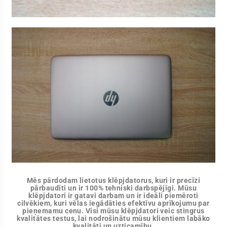
Mēs pārdodam lietotus klēpjdatorus, kuri ir precīzi
pārbaudīti un ir 100% tehniski darbspējīgi. Mūsu
klēpjdatori ir gatavi darbam un ir ideāli piemēroti
cilvēkiem, kuri vēlas iegādāties efektīvu aprīkojumu par
pieņemamu cenu. Visi mūsu klēpjdatori veic stingrus
kvalitātes testus, lai nodrošinātu mūsu klientiem labāko
kvalitāti un uzticamību.