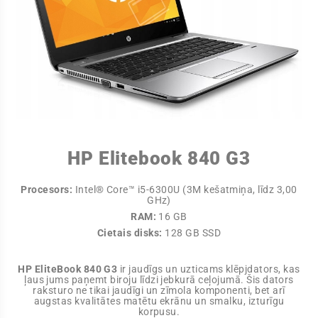
HP Elitebook 840 G3
Procesors:
Intel® Core™ i5-6300U (3M kešatmiņa, līdz 3,00
GHz)
RAM:
16 GB
Cietais disks:
128 GB SSD
HP EliteBook 840 G3
ir jaudīgs un uzticams klēpjdators, kas
ļaus jums paņemt biroju līdzi jebkurā ceļojumā. Šis dators
raksturo ne tikai jaudīgi un zīmola komponenti, bet arī
augstas kvalitātes matētu ekrānu un smalku, izturīgu
korpusu.