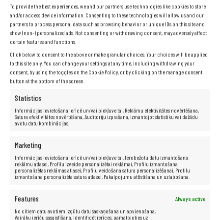
Specifikācija
To provide the best experiences, we and our partners use technologies like cookies to store
and/or access device information. Consenting to these technologies will allow us and our
partners to process personal data such as browsing behavior or unique IDs on this site and
show (non-) personalized ads. Not consenting or withdrawing consent, may adversely affect
Ražotājs:
HP
certain features and functions.
Modelis:
Elitebook 840 G3
Click below to consent to the above or make granular choices. Your choices will be applied
Procesors:
Intel® Core™ i5-6300U (3 M kešatmiņa, līdz
to this site only. You can change your settings at any time, including withdrawing your
3,00 GHz)
consent, by using the toggles on the Cookie Policy, or by clicking on the manage consent
Matrica:
14,1″
button at the bottom of the screen.
RAM:
16 GB
Statistics
Cietais disks:
128 GB SSD
Informācijas ievietošana ierīcē un/vai piekļuve tai, Reklāmu efektivitātes novērtēšana,
Grafikas karte:
Intel HD Graphics 520
Satura efektivitātes novērtēšana, Auditoriju izprašana, izmantojot statistiku vai dažādu
avotu datu kombinācijas.
Skaņas karte:
16 bitu, DTS Studio Sound stereo skaļruņi
Sakari:
LAN 10/100/1000
Marketing
Bezvadu sakari:
WiFi, Bluetooth
Informācijas ievietošana ierīcē un/vai piekļuve tai, Ierobežotu datu izmantošana
Porti:
DisplayPort, USB 2.0, USB 3.0, USB 3.1, C tipa USB,
reklāmu atlasei, Profilu izveide personalizētai reklāmai, Profilu izmantošana
RJ-45, 3,5 mm miniligzda (audio)
personalizētas reklāmas atlasei, Profilu veidošana satura personalizēšanai, Profilu
izmantošana personalizēta satura atlasei, Pakalpojumu attīstīšana un uzlabošana.
Svars:
apmēram 1,7 kg
Akumulators:
oriģināls, funkcionāls
Features
Always active
Tastatūra:
QWERTY + iekļautas latviešu klaviatūras uzlīmes.
No citiem datu avotiem izgūtu datu saskaņošana un apvienošana,
Operētājsistēma:
Windows 10 Pro
Vairāku ierīču sasaistīšana, Identificēt ierīces, pamatojoties uz