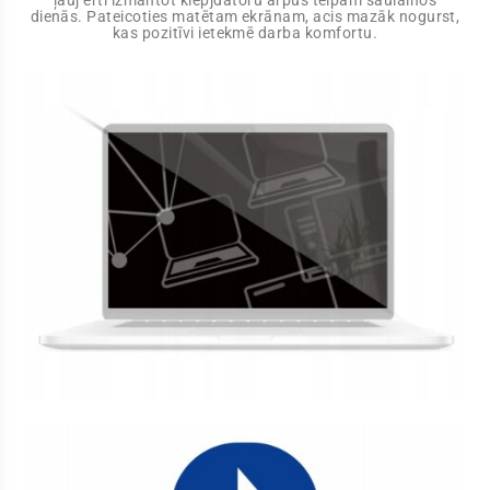
ļauj ērti izmantot klēpjdatoru ārpus telpām saulainos
dienās. Pateicoties matētam ekrānam, acis mazāk nogurst,
kas pozitīvi ietekmē darba komfortu.