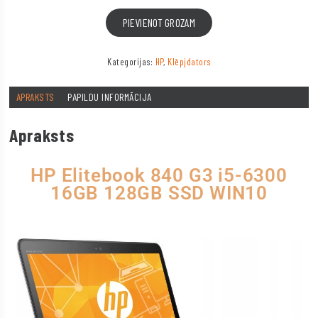
PIEVIENOT GROZAM
Kategorijas:
HP
,
Klēpjdators
APRAKSTS
PAPILDU INFORMĀCIJA
Apraksts
HP Elitebook 840 G3 i5-6300
16GB 128GB SSD WIN10