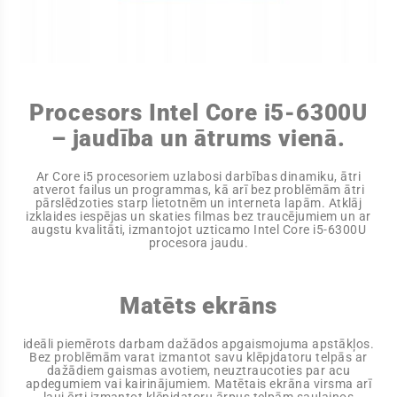
Procesors Intel Core i5-6300U
– jaudība un ātrums vienā.
Ar Core i5 procesoriem uzlabosi darbības dinamiku, ātri
atverot failus un programmas, kā arī bez problēmām ātri
pārslēdzoties starp lietotnēm un interneta lapām. Atklāj
izklaides iespējas un skaties filmas bez traucējumiem un ar
augstu kvalitāti, izmantojot uzticamo Intel Core i5-6300U
procesora jaudu.
Matēts ekrāns
ideāli piemērots darbam dažādos apgaismojuma apstākļos.
Bez problēmām varat izmantot savu klēpjdatoru telpās ar
dažādiem gaismas avotiem, neuztraucoties par acu
apdegumiem vai kairinājumiem. Matētais ekrāna virsma arī