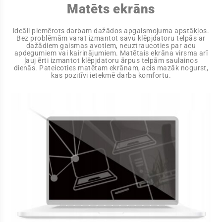
Matēts ekrāns
ideāli piemērots darbam dažādos apgaismojuma apstākļos.
Bez problēmām varat izmantot savu klēpjdatoru telpās ar
dažādiem gaismas avotiem, neuztraucoties par acu
apdegumiem vai kairinājumiem. Matētais ekrāna virsma arī
ļauj ērti izmantot klēpjdatoru ārpus telpām saulainos
dienās. Pateicoties matētam ekrānam, acis mazāk nogurst,
kas pozitīvi ietekmē darba komfortu.