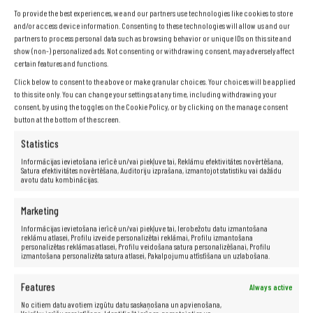
Svars:
apmēram 1,6 kg
To provide the best experiences, we and our partners use technologies like cookies to store
Akumulators:
oriģināls, funkcionāls
and/or access device information. Consenting to these technologies will allow us and our
Tastatūra:
QWERTY + iekļautas latviešu klaviatūras uzlīmes.
partners to process personal data such as browsing behavior or unique IDs on this site and
show (non-) personalized ads. Not consenting or withdrawing consent, may adversely affect
Operētājsistēma:
Windows 10 Pro
certain features and functions.
Papildinformācija:
iekļauts strāvas adapteris
Click below to consent to the above or make granular choices. Your choices will be applied
Garantija:
24 mēneši
to this site only. You can change your settings at any time, including withdrawing your
consent, by using the toggles on the Cookie Policy, or by clicking on the manage consent
button at the bottom of the screen.
Statistics
Informācijas ievietošana ierīcē un/vai piekļuve tai, Reklāmu efektivitātes novērtēšana,
Satura efektivitātes novērtēšana, Auditoriju izprašana, izmantojot statistiku vai dažādu
avotu datu kombinācijas.
Marketing
Informācijas ievietošana ierīcē un/vai piekļuve tai, Ierobežotu datu izmantošana
reklāmu atlasei, Profilu izveide personalizētai reklāmai, Profilu izmantošana
personalizētas reklāmas atlasei, Profilu veidošana satura personalizēšanai, Profilu
izmantošana personalizēta satura atlasei, Pakalpojumu attīstīšana un uzlabošana.
Features
Always active
No citiem datu avotiem izgūtu datu saskaņošana un apvienošana,