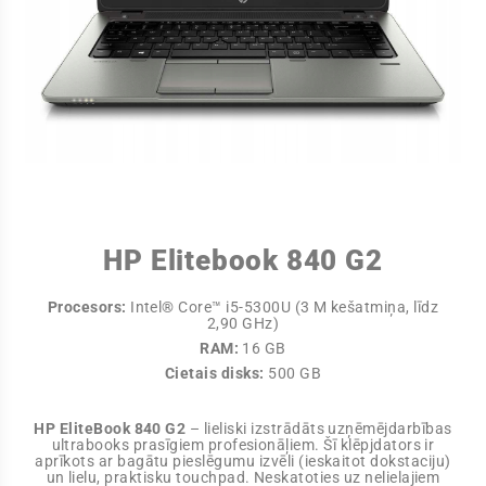
HP Elitebook 840 G2
Procesors:
Intel® Core™ i5-5300U (3 M kešatmiņa, līdz
2,90 GHz)
RAM:
16 GB
Cietais disks:
500 GB
HP EliteBook 840 G2
– lieliski izstrādāts uzņēmējdarbības
ultrabooks prasīgiem profesionāļiem. Šī klēpjdators ir
aprīkots ar bagātu pieslēgumu izvēli (ieskaitot dokstaciju)
un lielu, praktisku touchpad. Neskatoties uz nelielajiem