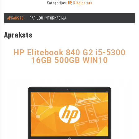
Kategorijas:
HP
,
Klēpjdators
APRAKSTS
PAPILDU INFORMĀCIJA
Apraksts
HP Elitebook 840 G2 i5-5300
16GB 500GB WIN10