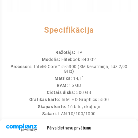
Specifikācija
Ražotājs:
HP
Modelis:
Elitebook 840 G2
Procesors:
Intel® Core™ i5-5300 (3M kešatmiņa, līdz 2,90
GHz)
Matrica:
14,1″
RAM:
16 GB
Cietais disks:
500 GB
Grafikas karte:
Intel HD Graphics 5500
Skaņas karte:
16 bitu, skaļruņi
Sakari:
LAN 10/100/1000
Bezvadu sakari:
WiFi
Pārvaldiet savu privātumu
Porti:
USB 3.0, RJ-45, D-Sub (VGA), DisplayPort, 3,5 mm
miniligzda (audio), dokstacijas savienotājs