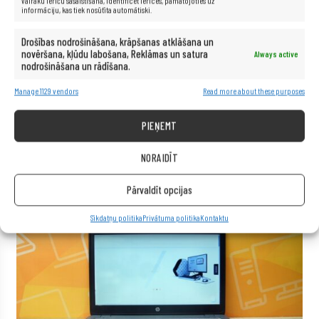
Vairāku ierīču sasaistīšana, Identificēt ierīces, pamatojoties uz
informāciju, kas tiek nosūtīta automātiski.
Drošības nodrošināšana, krāpšanas atklāšana un
novēršana, kļūdu labošana, Reklāmas un satura
Always active
nodrošināšana un rādīšana.
Manage 1129 vendors
Read more about these purposes
PIEŅEMT
NORAIDĪT
Pārvaldīt opcijas
Sīkdatņu politika
Privātuma politika
Kontaktu