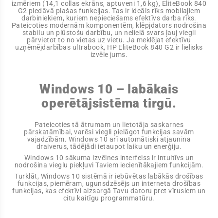
izmēriem (14,1 collas ekrāns, aptuveni 1,6 kg), EliteBook 840
G2 piedāvā plašas funkcijas. Tas ir ideāls rīks mobilajiem
darbiniekiem, kuriem nepieciešams efektīvs darba rīks.
Pateicoties modernām komponentēm, klēpjdators nodrošina
stabilu un plūstošu darbību, un nelielā svars ļauj viegli
pārvietot to no vietas uz vietu. Ja meklējat efektīvu
uzņēmējdarbības ultrabook, HP EliteBook 840 G2 ir lielisks
izvēle jums.
Windows 10 – labākais
operētājsistēma tirgū.
Pateicoties tā ātrumam un lietotāja saskarnes
pārskatāmībai, varēsi viegli pielāgot funkcijas savām
vajadzībām. Windows 10 arī automātiski atjaunina
draiverus, tādējādi ietaupot laiku un enerģiju.
Windows 10 sākuma izvēlnes interfeiss ir intuitīvs un
nodrošina vieglu piekļuvi Taviem iecienītākajiem funkcijām.
Turklāt, Windows 10 sistēmā ir iebūvētas labākās drošības
funkcijas, piemēram, ugunsdzēsējs un interneta drošības
funkcijas, kas efektīvi aizsargā Tavu datoru pret vīrusiem un
citu kaitīgu programmatūru.