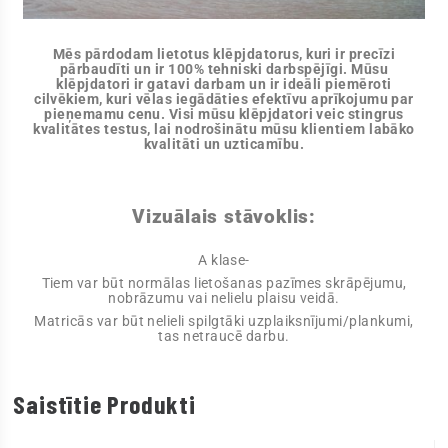
Mēs pārdodam lietotus klēpjdatorus, kuri ir precīzi
pārbaudīti un ir 100% tehniski darbspējīgi. Mūsu
klēpjdatori ir gatavi darbam un ir ideāli piemēroti
cilvēkiem, kuri vēlas iegādāties efektīvu aprīkojumu par
pieņemamu cenu. Visi mūsu klēpjdatori veic stingrus
kvalitātes testus, lai nodrošinātu mūsu klientiem labāko
kvalitāti un uzticamību.
Vizuālais stāvoklis:
A klase-
Tiem var būt normālas lietošanas pazīmes skrāpējumu,
nobrāzumu vai nelielu plaisu veidā.
Matricās var būt nelieli spilgtāki uzplaiksnījumi/plankumi,
tas netraucē darbu.
Saistītie Produkti