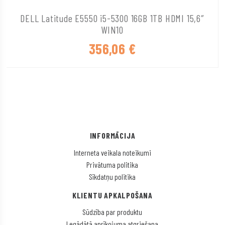
DELL Latitude E5550 i5-5300 16GB 1TB HDMI 15,6″
WIN10
356,06
€
INFORMĀCIJA
Interneta veikala noteikumi
Privātuma politika
Sīkdatņu politika
KLIENTU APKALPOŠANA
Sūdzība par produktu
Legādātā aprīkojuma atgriešana