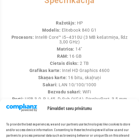
Specifikācija
Ražotājs:
HP
Modelis:
Elitebook 840 G1
Procesors:
Intel® Core™ i5–4310U (3 MB kešatmiņa, līdz
3,00 GHz)
Matrica:
14″
RAM:
16 GB
Cietais disks:
2 TB
Grafikas karte:
Intel HD Graphics 4600
Skaņas karte:
16 bitu, skaļruņi
Sakari:
LAN 10/100/1000
Bezvadu sakari:
WiFi
Porti:
USB 3.0, RJ-45, D-Sub (VGA), DisplayPort, 3,5 mm
miniligzda (audio), dokstacijas savienotājs
Pārvaldiet savu privātumu
Svars:
apmēram 1,6 kg
Akumulators:
oriģināls, funkcionāls
To provide the best experiences, we and our partners use technologies like cookies to store
Tastatūra:
QWERTY + iekļautas latviešu klaviatūras uzlīmes.
and/or access device information. Consenting to these technologies will allow us and our
Operētājsistēma:
Windows 10 Pro
partners to process personal data such as browsing behavior or unique IDs on this site and