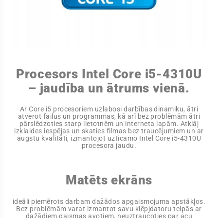
Procesors Intel Core i5-4310U
– jaudība un ātrums vienā.
Ar Core i5 procesoriem uzlabosi darbības dinamiku, ātri
atverot failus un programmas, kā arī bez problēmām ātri
pārslēdzoties starp lietotnēm un interneta lapām. Atklāj
izklaides iespējas un skaties filmas bez traucējumiem un ar
augstu kvalitāti, izmantojot uzticamo Intel Core i5-4310U
procesora jaudu.
Matēts ekrāns
ideāli piemērots darbam dažādos apgaismojuma apstākļos.
Bez problēmām varat izmantot savu klēpjdatoru telpās ar
dažādiem gaismas avotiem, neuztraucoties par acu