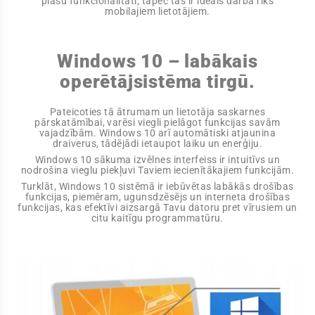
plašu funkcionalitāti, tāpēc tas ir ideāls darba rīks
mobilajiem lietotājiem.
Windows 10 – labākais
operētājsistēma tirgū.
Pateicoties tā ātrumam un lietotāja saskarnes
pārskatāmībai, varēsi viegli pielāgot funkcijas savām
vajadzībām. Windows 10 arī automātiski atjaunina
draiverus, tādējādi ietaupot laiku un enerģiju.
Windows 10 sākuma izvēlnes interfeiss ir intuitīvs un
nodrošina vieglu piekļuvi Taviem iecienītākajiem funkcijām.
Turklāt, Windows 10 sistēmā ir iebūvētas labākās drošības
funkcijas, piemēram, ugunsdzēsējs un interneta drošības
funkcijas, kas efektīvi aizsargā Tavu datoru pret vīrusiem un
citu kaitīgu programmatūru.