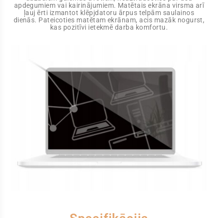
apdegumiem vai kairinājumiem. Matētais ekrāna virsma arī
ļauj ērti izmantot klēpjdatoru ārpus telpām saulainos
dienās. Pateicoties matētam ekrānam, acis mazāk nogurst,
kas pozitīvi ietekmē darba komfortu.