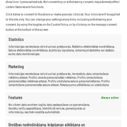
Papildinformācija:
iekļauts strāvas adapteris
show (non-) personalized ads. Not consenting or withdrawing consent, may adversely affect
Garantija:
24 mēneši
certain features and functions.
Click below to consent to the above or make granular choices. Your choices will be applied
to this site only. You can change your settings at any time, including withdrawing your
consent, by using the toggles on the Cookie Policy, or by clicking on the manage consent
button at the bottom of the screen.
Statistics
Informācijas ievietošana ierīcē un/vai piekļuve tai, Reklāmu efektivitātes novērtēšana,
Satura efektivitātes novērtēšana, Auditoriju izprašana, izmantojot statistiku vai dažādu
avotu datu kombinācijas.
Marketing
Informācijas ievietošana ierīcē un/vai piekļuve tai, Ierobežotu datu izmantošana
reklāmu atlasei, Profilu izveide personalizētai reklāmai, Profilu izmantošana
personalizētas reklāmas atlasei, Profilu veidošana satura personalizēšanai, Profilu
izmantošana personalizēta satura atlasei, Pakalpojumu attīstīšana un uzlabošana.
Features
Always active
No citiem datu avotiem izgūtu datu saskaņošana un apvienošana,
Vairāku ierīču sasaistīšana, Identificēt ierīces, pamatojoties uz
informāciju, kas tiek nosūtīta automātiski.
Drošības nodrošināšana, krāpšanas atklāšana un