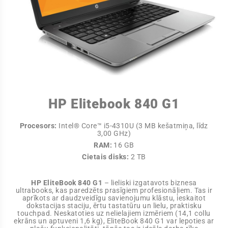
HP Elitebook 840 G1
Procesors:
Intel® Core™ i5-4310U (3 MB kešatmiņa, līdz
3,00 GHz)
RAM:
16 GB
Cietais disks:
2 TB
HP EliteBook 840 G1
– lieliski izgatavots biznesa
ultrabooks, kas paredzēts prasīgiem profesionāļiem. Tas ir
aprīkots ar daudzveidīgu savienojumu klāstu, ieskaitot
dokstacijas staciju, ērtu tastatūru un lielu, praktisku
touchpad. Neskatoties uz nelielajiem izmēriem (14,1 collu
ekrāns un aptuveni 1,6 kg), EliteBook 840 G1 var lepoties ar