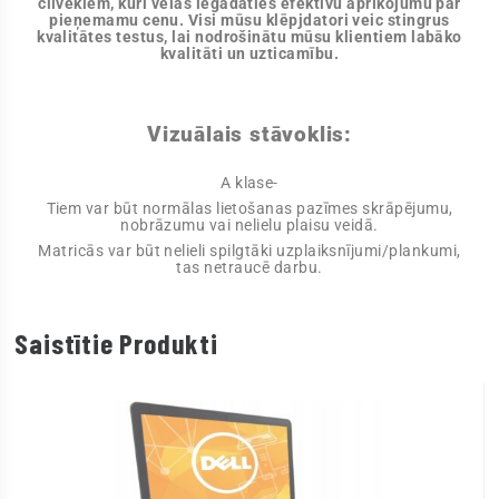
cilvēkiem, kuri vēlas iegādāties efektīvu aprīkojumu par
pieņemamu cenu. Visi mūsu klēpjdatori veic stingrus
kvalitātes testus, lai nodrošinātu mūsu klientiem labāko
kvalitāti un uzticamību.
Vizuālais stāvoklis:
A klase-
Tiem var būt normālas lietošanas pazīmes skrāpējumu,
nobrāzumu vai nelielu plaisu veidā.
Matricās var būt nelieli spilgtāki uzplaiksnījumi/plankumi,
tas netraucē darbu.
Saistītie Produkti