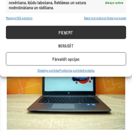
novēršana, kļūdu labošana, Reklāmas un satura
Always active
nodrošināšana un rādīšana.
Manage 1129 vendors
Read more about these purposes
PIEŅEMT
NORAIDĪT
Pārvaldīt opcijas
Sīkdatņu politika
Privātuma politika
Kontaktu