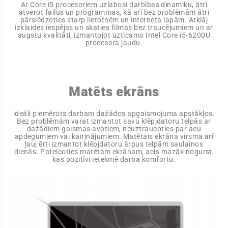
Ar Core i5 procesoriem uzlabosi darbības dinamiku, ātri
atverot failus un programmas, kā arī bez problēmām ātri
pārslēdzoties starp lietotnēm un interneta lapām. Atklāj
izklaides iespējas un skaties filmas bez traucējumiem un ar
augstu kvalitāti, izmantojot uzticamo Intel Core i5-6200U
procesora jaudu.
Matēts ekrāns
ideāli piemērots darbam dažādos apgaismojuma apstākļos.
Bez problēmām varat izmantot savu klēpjdatoru telpās ar
dažādiem gaismas avotiem, neuztraucoties par acu
apdegumiem vai kairinājumiem. Matētais ekrāna virsma arī
ļauj ērti izmantot klēpjdatoru ārpus telpām saulainos
dienās. Pateicoties matētam ekrānam, acis mazāk nogurst,
kas pozitīvi ietekmē darba komfortu.