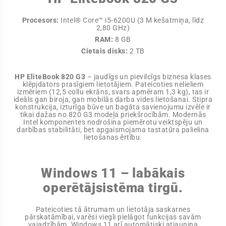
Procesors:
Intel® Core™ i5-6200U (3 M kešatmiņa, līdz
2,80 GHz)
RAM:
8 GB
Cietais disks:
2 TB
HP EliteBook 820 G3
– jaudīgs un pievilcīgs biznesa klases
klēpjdators prasīgiem lietotājiem. Pateicoties nelieliem
izmēriem (12,5 collu ekrāns, svars apmēram 1,3 kg), tas ir
ideāls gan biroja, gan mobilās darba vides lietošanai. Stipra
konstrukcija, izturīga būve un bagāta savienojumu izvēle ir
tikai dažas no 820 G3 modeļa priekšrocībām. Modernās
Intel komponentes nodrošina piemērotu veiktspēju un
darbības stabilitāti, bet apgaismojama tastatūra palielina
lietošanas ērtību.
Windows 11 – labākais
operētājsistēma tirgū.
Pateicoties tā ātrumam un lietotāja saskarnes
pārskatāmībai, varēsi viegli pielāgot funkcijas savām
vajadzībām. Windows 11 arī automātiski atjaunina