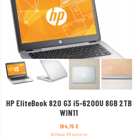
HP EliteBook 820 G3 i5-6200U 8GB 2TB
WIN11
194,15
€
Noliktavā 100 prece/-es