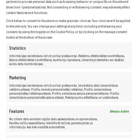
partners to process personal data such as browsing behavior or unique IDs on this site and
Cietais disks:
2 TB
show (non-) personalized ads. Not consenting or withdrawing consent, may adversely affect
Grafikas karte:
Intel HD Graphics 520
certain features and functions.
Skaņas karte:
16 bitu, skaļruņi
Click below to consent to the above or make granular choices. Your choices will be applied
Sakari:
LAN 10/100/1000
to this site only. You can change your settings at any time, including withdrawing your
consent, by using the toggles on the Cookie Policy, or by clicking on the manage consent
Bezvadu sakari:
WiFi
button at the bottom of the screen.
Porti:
3xUSB 3.0, 1xRJ45, 1xAudio, 1xVGA, 1xDisplayPort,
iebūvēts dokstacijas savienotājs
Statistics
Svars:
apmēram 1,26 kg
Informācijas ievietošana ierīcē un/vai piekļuve tai, Reklāmu efektivitātes novērtēšana,
Akumulators:
oriģināls, funkcionāls
Satura efektivitātes novērtēšana, Auditoriju izprašana, izmantojot statistiku vai dažādu
avotu datu kombinācijas.
Tastatūra:
QWERTY + iekļautas latviešu klaviatūras uzlīmes.
Operētājsistēma:
Windows 11 Pro
Marketing
Papildinformācija:
iekļauts strāvas adapteris
Informācijas ievietošana ierīcē un/vai piekļuve tai, Ierobežotu datu izmantošana
Garantija:
24 mēneši
reklāmu atlasei, Profilu izveide personalizētai reklāmai, Profilu izmantošana
personalizētas reklāmas atlasei, Profilu veidošana satura personalizēšanai, Profilu
izmantošana personalizēta satura atlasei, Pakalpojumu attīstīšana un uzlabošana.
Features
Always active
No citiem datu avotiem izgūtu datu saskaņošana un apvienošana,
Vairāku ierīču sasaistīšana, Identificēt ierīces, pamatojoties uz
informāciju, kas tiek nosūtīta automātiski.