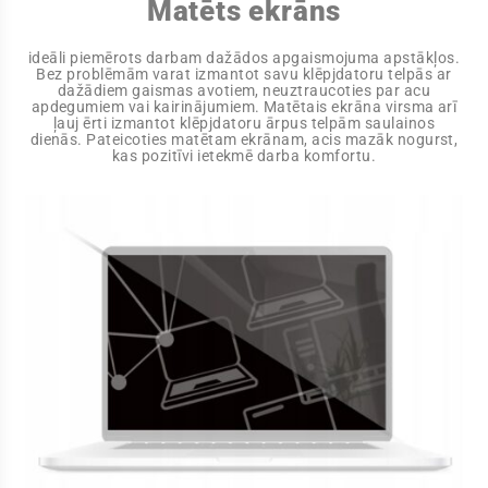
Matēts ekrāns
ideāli piemērots darbam dažādos apgaismojuma apstākļos.
Bez problēmām varat izmantot savu klēpjdatoru telpās ar
dažādiem gaismas avotiem, neuztraucoties par acu
apdegumiem vai kairinājumiem. Matētais ekrāna virsma arī
ļauj ērti izmantot klēpjdatoru ārpus telpām saulainos
dienās. Pateicoties matētam ekrānam, acis mazāk nogurst,
kas pozitīvi ietekmē darba komfortu.