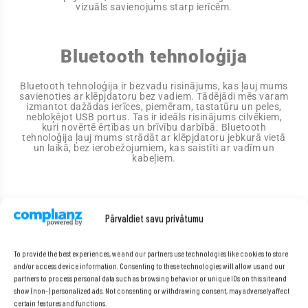
vizuāls savienojums starp ierīcēm.
Bluetooth tehnoloģija
Bluetooth tehnoloģija ir bezvadu risinājums, kas ļauj mums
savienoties ar klēpjdatoru bez vadiem. Tādējādi mēs varam
izmantot dažādas ierīces, piemēram, tastatūru un peles,
nebloķējot USB portus. Tas ir ideāls risinājums cilvēkiem,
kuri novērtē ērtības un brīvību darbībā. Bluetooth
tehnoloģija ļauj mums strādāt ar klēpjdatoru jebkurā vietā
un laikā, bez ierobežojumiem, kas saistīti ar vadīm un
kabeļiem.
Pārvaldiet savu privātumu
To provide the best experiences, we and our partners use technologies like cookies to store
and/or access device information. Consenting to these technologies will allow us and our
partners to process personal data such as browsing behavior or unique IDs on this site and
show (non-) personalized ads. Not consenting or withdrawing consent, may adversely affect
certain features and functions.