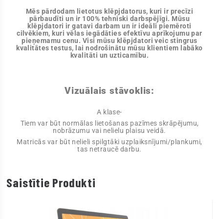
Mēs pārdodam lietotus klēpjdatorus, kuri ir precīzi
pārbaudīti un ir 100% tehniski darbspējīgi. Mūsu
klēpjdatori ir gatavi darbam un ir ideāli piemēroti
cilvēkiem, kuri vēlas iegādāties efektīvu aprīkojumu par
pieņemamu cenu. Visi mūsu klēpjdatori veic stingrus
kvalitātes testus, lai nodrošinātu mūsu klientiem labāko
kvalitāti un uzticamību.
Vizuālais stāvoklis:
A klase-
Tiem var būt normālas lietošanas pazīmes skrāpējumu,
nobrāzumu vai nelielu plaisu veidā.
Matricās var būt nelieli spilgtāki uzplaiksnījumi/plankumi,
tas netraucē darbu.
Saistītie Produkti