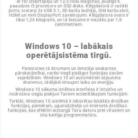
ar HD izšķirtspēju un 12,5 collu diagonāli, jaudīgs 6.
paaudzes i5 procesors un SSD disks. Klēpjdatorā ir vairāki
ports, tostarp 2x USB 3.1, SD karšu lasītājs, SIM karšu sloti,
HDMI un mini DisplayPort savienojumi. Klēpjdatora svars ir
tikai 1,26 kilogrami, un tā biezums ir mazāks par 1,9
centimetriem.
Windows 10 – labākais
operētājsistēma tirgū.
Pateicoties tā ātrumam un lietotāja saskarnes
pārskatāmībai, varēsi viegli pielāgot funkcijas savām
vajadzībām. Windows 10 arī automātiski atjaunina
draiverus, tādējādi ietaupot laiku un enerģiju.
Windows 10 sākuma izvēlnes interfeiss ir intuitīvs un
nodrošina vieglu piekļuvi Taviem iecienītākajiem funkcijām.
Turklāt, Windows 10 sistēmā ir iebūvētas labākās drošības
funkcijas, piemēram, ugunsdzēsējs un interneta drošības
funkcijas, kas efektīvi aizsargā Tavu datoru pret vīrusiem un
citu kaitīgu programmatūru.