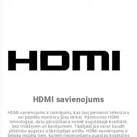
HDMI savienojums
HDMI savienojums ir risinājums, kas ļauj pievienot televizoru
vai papildu monitoru jūsu ierīcei. Pateicoties HDMI
tehnoloģijai, datu pārsūtīšana notiek augstākajā kvalitātē,
bez trokšņiem un kavējumiem. Tādējādi jūs varat baudīt
plūstošu augstas izšķirtspējas attēlu. HDMI savienojums ir
lieliska iespēja tiem, kuriem nepieciešams augstas kvalitātes