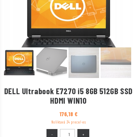
DELL Ultrabook E7270 i5 8GB 512GB SSD
HDMI WIN10
176,18
€
Noliktavā 34 prece/-es