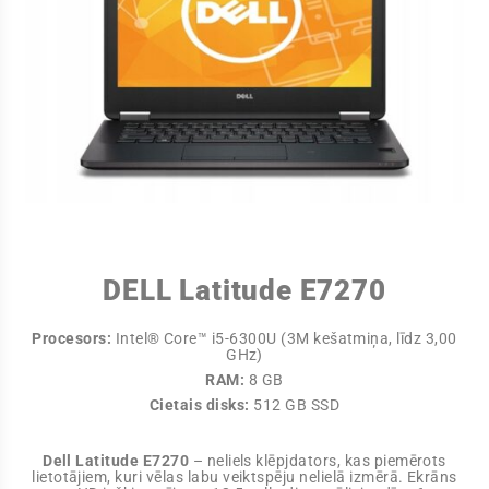
DELL Latitude E7270
Procesors:
Intel® Core™ i5-6300U (3M kešatmiņa, līdz 3,00
GHz)
RAM:
8 GB
Cietais disks:
512 GB SSD
Dell Latitude E7270
– neliels klēpjdators, kas piemērots
lietotājiem, kuri vēlas labu veiktspēju nelielā izmērā. Ekrāns