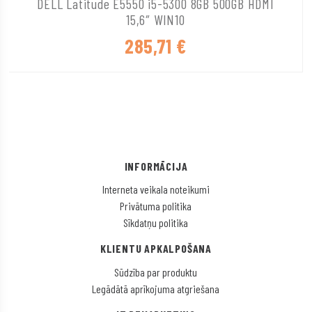
DELL Latitude E5550 i5-5300 8GB 500GB HDMI
15,6″ WIN10
285,71
€
INFORMĀCIJA
Interneta veikala noteikumi
Privātuma politika
Sīkdatņu politika
KLIENTU APKALPOŠANA
Sūdzība par produktu
Legādātā aprīkojuma atgriešana