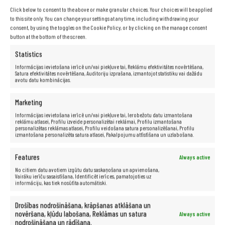
Click below to consent to the above or make granular choices. Your choices will be applied
to this site only. You can change your settings at any time, including withdrawing your
consent, by using the toggles on the Cookie Policy, or by clicking on the manage consent
button at the bottom of the screen.
Statistics
Specifikācija
Informācijas ievietošana ierīcē un/vai piekļuve tai, Reklāmu efektivitātes novērtēšana,
Satura efektivitātes novērtēšana, Auditoriju izprašana, izmantojot statistiku vai dažādu
avotu datu kombinācijas.
Ražotājs:
DELL
Marketing
Modelis:
Latitude E7270
Informācijas ievietošana ierīcē un/vai piekļuve tai, Ierobežotu datu izmantošana
reklāmu atlasei, Profilu izveide personalizētai reklāmai, Profilu izmantošana
Procesors:
Intel® Core™ i5-6300U (3M kešatmiņa, līdz 3,00
personalizētas reklāmas atlasei, Profilu veidošana satura personalizēšanai, Profilu
GHz)
izmantošana personalizēta satura atlasei, Pakalpojumu attīstīšana un uzlabošana.
Matrica:
12,5″
RAM:
8 GB
Features
Always active
Cietais disks:
512 GB SSD
No citiem datu avotiem izgūtu datu saskaņošana un apvienošana,
Grafikas karte:
Intel HD Graphics 520
Vairāku ierīču sasaistīšana, Identificēt ierīces, pamatojoties uz
informāciju, kas tiek nosūtīta automātiski.
Skaņas karte:
16 bitu, skaļruņi
Sakari:
LAN 10/100/1000
Drošības nodrošināšana, krāpšanas atklāšana un
Bezvadu sakari:
WiFi a/g/n, Bluetooth
novēršana, kļūdu labošana, Reklāmas un satura
Always active
Porti:
austiņu savienotājs, atmiņas karšu lasītājs, USB 3.0
nodrošināšana un rādīšana.