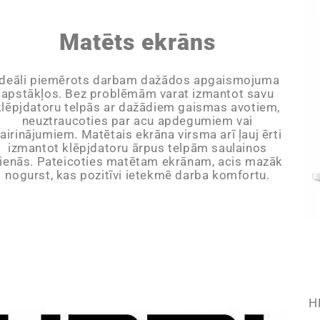
Matēts ekrāns
ideāli piemērots darbam dažādos apgaismojuma
apstākļos. Bez problēmām varat izmantot savu
klēpjdatoru telpās ar dažādiem gaismas avotiem,
neuztraucoties par acu apdegumiem vai
airinājumiem. Matētais ekrāna virsma arī ļauj ērti
izmantot klēpjdatoru ārpus telpām saulainos
ienās. Pateicoties matētam ekrānam, acis mazāk
nogurst, kas pozitīvi ietekmē darba komfortu.
H