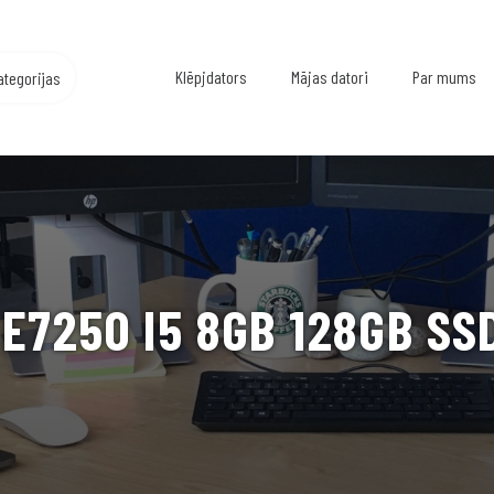
Klēpjdators
Mājas datori
Par mums
ategorijas
E7250 I5 8GB 128GB SS