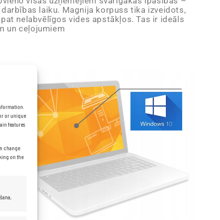
apvieno visas uzņēmējiem svarīgākās īpašības –
 darbības laiku. Magnija korpuss tika izveidots,
i pat nelabvēlīgos vides apstākļos. Tas ir ideāls
am un ceļojumiem
information.
or or unique
ain features
can change
cking on the
ēšana,