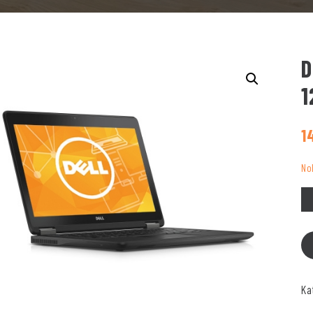
D
1
1
No
Ka