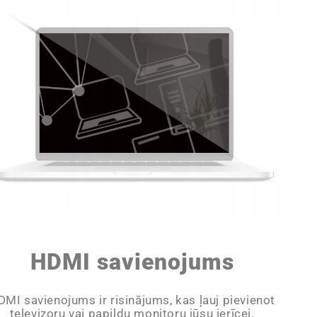
HDMI savienojums
DMI savienojums ir risinājums, kas ļauj pievienot
televizoru vai papildu monitoru jūsu ierīcei.