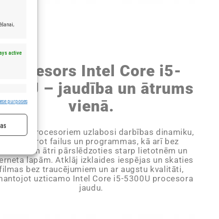
ēšanai,
ays active
Procesors Intel Core i5-
300U – jaudība un ātrums
ays active
vienā.
ese purposes
jas
 Core i5 procesoriem uzlabosi darbības dinamiku,
ātri atverot failus un programmas, kā arī bez
roblēmām ātri pārslēdzoties starp lietotnēm un
terneta lapām. Atklāj izklaides iespējas un skaties
filmas bez traucējumiem un ar augstu kvalitāti,
mantojot uzticamo Intel Core i5-5300U procesora
jaudu.