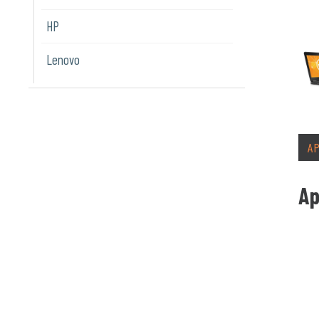
HP
Lenovo
A
Ap