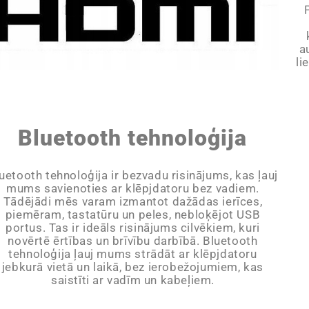
a
li
Bluetooth tehnoloģija
uetooth tehnoloģija ir bezvadu risinājums, kas ļauj
mums savienoties ar klēpjdatoru bez vadiem.
Tādējādi mēs varam izmantot dažādas ierīces,
piemēram, tastatūru un peles, nebloķējot USB
portus. Tas ir ideāls risinājums cilvēkiem, kuri
novērtē ērtības un brīvību darbībā. Bluetooth
tehnoloģija ļauj mums strādāt ar klēpjdatoru
jebkurā vietā un laikā, bez ierobežojumiem, kas
saistīti ar vadīm un kabeļiem.