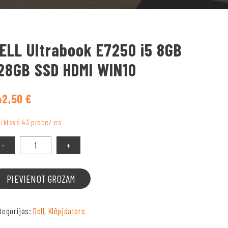
ELL Ultrabook E7250 i5 8GB
28GB SSD HDMI WIN10
42,50
€
liktavā 43 prece/-es
PIEVIENOT GROZAM
tegorijas:
Dell
,
Klēpjdators