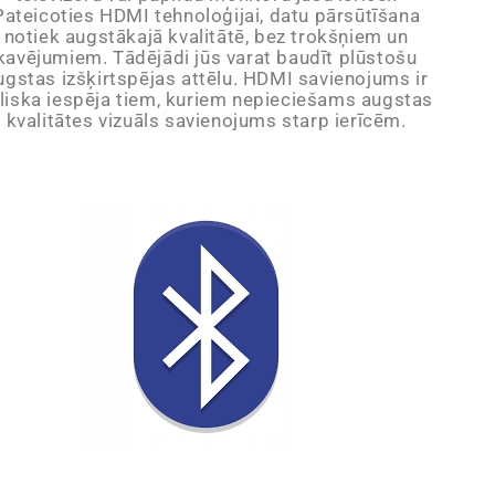
Pateicoties HDMI tehnoloģijai, datu pārsūtīšana
notiek augstākajā kvalitātē, bez trokšņiem un
kavējumiem. Tādējādi jūs varat baudīt plūstošu
ugstas izšķirtspējas attēlu. HDMI savienojums ir
eliska iespēja tiem, kuriem nepieciešams augstas
kvalitātes vizuāls savienojums starp ierīcēm.