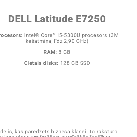
DELL Latitude E7250
rocesors:
Intel® Core™ i5-5300U procesors (3M
kešatmiņa, līdz 2,90 GHz)
RAM:
8 GB
Cietais disks:
128 GB SSD
odelis, kas paredzēts biznesa klasei. To raksturo