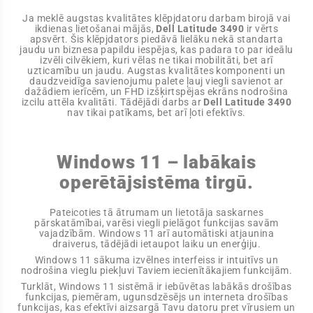
Ja meklē augstas kvalitātes klēpjdatoru darbam birojā vai
ikdienas lietošanai mājās,
Dell Latitude 3490
ir vērts
apsvērt. Šis klēpjdators piedāvā lielāku nekā standarta
jaudu un biznesa papildu iespējas, kas padara to par ideālu
izvēli cilvēkiem, kuri vēlas ne tikai mobilitāti, bet arī
uzticamību un jaudu. Augstas kvalitātes komponenti un
daudzveidīga savienojumu palete ļauj viegli savienot ar
dažādiem ierīcēm, un FHD izšķirtspējas ekrāns nodrošina
izcilu attēla kvalitāti. Tādējādi darbs ar
Dell Latitude 3490
nav tikai patīkams, bet arī ļoti efektīvs.
Windows 11 – labākais
operētājsistēma tirgū.
Pateicoties tā ātrumam un lietotāja saskarnes
pārskatāmībai, varēsi viegli pielāgot funkcijas savām
vajadzībām. Windows 11 arī automātiski atjaunina
draiverus, tādējādi ietaupot laiku un enerģiju.
Windows 11 sākuma izvēlnes interfeiss ir intuitīvs un
nodrošina vieglu piekļuvi Taviem iecienītākajiem funkcijām.
Turklāt, Windows 11 sistēmā ir iebūvētas labākās drošības
funkcijas, piemēram, ugunsdzēsējs un interneta drošības
funkcijas, kas efektīvi aizsargā Tavu datoru pret vīrusiem un