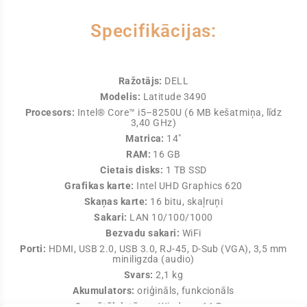
Specifikācijas:
Ražotājs:
DELL
Modelis:
Latitude 3490
Procesors:
Intel® Core™ i5–8250U (6 MB kešatmiņa, līdz
3,40 GHz)
Matrica:
14″
RAM:
16 GB
Cietais disks:
1 TB SSD
Grafikas karte:
Intel UHD Graphics 620
Skaņas karte:
16 bitu, skaļruņi
Sakari:
LAN 10/100/1000
Bezvadu sakari:
WiFi
Porti:
HDMI, USB 2.0, USB 3.0, RJ-45, D-Sub (VGA), 3,5 mm
miniligzda (audio)
Svars:
2,1 kg
Akumulators:
oriģināls, funkcionāls
Operētājsistēma:
Windows 11 Pro