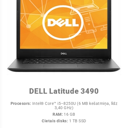
DELL Latitude 3490
Procesors:
Intel® Core™ i5–8250U (6 MB kešatmiņa, līdz
3,40 GHz)
RAM:
16 GB
Cietais disks:
1 TB SSD