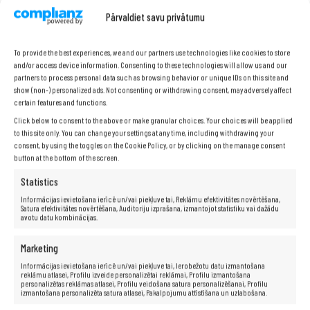
Tastatūra:
QWERTY PL + iekļautas latviešu klaviatūras
Pārvaldiet savu privātumu
uzlīmes.
Papildinformācija:
iekļauts strāvas adapteris
To provide the best experiences, we and our partners use technologies like cookies to store
Garantija:
24 mēneši
and/or access device information. Consenting to these technologies will allow us and our
partners to process personal data such as browsing behavior or unique IDs on this site and
show (non-) personalized ads. Not consenting or withdrawing consent, may adversely affect
certain features and functions.
Click below to consent to the above or make granular choices. Your choices will be applied
to this site only. You can change your settings at any time, including withdrawing your
consent, by using the toggles on the Cookie Policy, or by clicking on the manage consent
button at the bottom of the screen.
Statistics
Informācijas ievietošana ierīcē un/vai piekļuve tai, Reklāmu efektivitātes novērtēšana,
Satura efektivitātes novērtēšana, Auditoriju izprašana, izmantojot statistiku vai dažādu
avotu datu kombinācijas.
Marketing
Informācijas ievietošana ierīcē un/vai piekļuve tai, Ierobežotu datu izmantošana
reklāmu atlasei, Profilu izveide personalizētai reklāmai, Profilu izmantošana
personalizētas reklāmas atlasei, Profilu veidošana satura personalizēšanai, Profilu
izmantošana personalizēta satura atlasei, Pakalpojumu attīstīšana un uzlabošana.