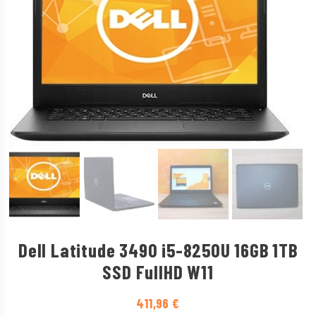
Dell Latitude 3490 i5-8250U 16GB 1TB
SSD FullHD W11
411,96
€