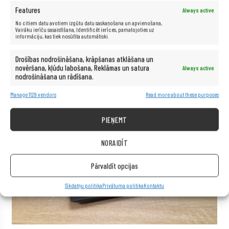
Features
Always active
No citiem datu avotiem izgūtu datu saskaņošana un apvienošana,
Vairāku ierīču sasaistīšana, Identificēt ierīces, pamatojoties uz
informāciju, kas tiek nosūtīta automātiski.
Drošības nodrošināšana, krāpšanas atklāšana un
novēršana, kļūdu labošana, Reklāmas un satura
Always active
nodrošināšana un rādīšana.
Manage 1129 vendors
Read more about these purposes
PIEŅEMT
NORAIDĪT
Pārvaldīt opcijas
Sīkdatņu politika
Privātuma politika
Kontaktu