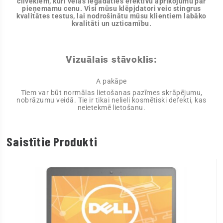
cilvēkiem, kuri vēlas iegādāties efektīvu aprīkojumu par
pieņemamu cenu. Visi mūsu klēpjdatori veic stingrus
kvalitātes testus, lai nodrošinātu mūsu klientiem labāko
kvalitāti un uzticamību.
Vizuālais stāvoklis:
A pakāpe
Tiem var būt normālas lietošanas pazīmes skrāpējumu,
nobrāzumu veidā. Tie ir tikai nelieli kosmētiski defekti, kas
neietekmē lietošanu.
Saistītie Produkti