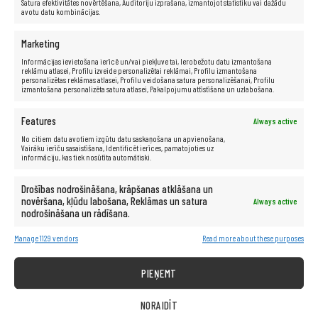
INFORMĀCIJA
Satura efektivitātes novērtēšana, Auditoriju izprašana, izmantojot statistiku vai dažādu
avotu datu kombinācijas.
Interneta veikala noteikumi
Privātuma politika
Marketing
Sīkdatņu politika
Informācijas ievietošana ierīcē un/vai piekļuve tai, Ierobežotu datu izmantošana
reklāmu atlasei, Profilu izveide personalizētai reklāmai, Profilu izmantošana
personalizētas reklāmas atlasei, Profilu veidošana satura personalizēšanai, Profilu
KLIENTU APKALPOŠANA
izmantošana personalizēta satura atlasei, Pakalpojumu attīstīšana un uzlabošana.
Sūdzība par produktu
Features
Always active
Legādātā aprīkojuma atgriešana
No citiem datu avotiem izgūtu datu saskaņošana un apvienošana,
Vairāku ierīču sasaistīšana, Identificēt ierīces, pamatojoties uz
IT REMARKETING
informāciju, kas tiek nosūtīta automātiski.
IT REMARKETING Čehijas Republika
Drošības nodrošināšana, krāpšanas atklāšana un
IT REMARKETING International
novēršana, kļūdu labošana, Reklāmas un satura
Always active
IT REMARKETING Itālija
nodrošināšana un rādīšana.
IT REMARKETING Lietuva
Manage 1129 vendors
Read more about these purposes
IT REMARKETING Polija
IT REMARKETING Rumānija
PIEŅEMT
IT REMARKETING Slovākija
IT REMARKETING Slovēnija
NORAIDĪT
IT REMARKETING Ungārija