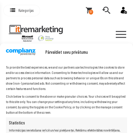
Kategorijas
0
Pārvaldiet savu privātumu
To provide the best experiences, we and our partners use technologies like cookies to store
CREDITS
and/or access device information. Consenting to these technologies will allow us and our
partners to process personal data such as browsing behavior or unique IDs on this site and
show (non-) personalized ads. Not consenting or withdrawing consent, may adversely affect
certain features and functions.
Click below to consent to the above or make granular choices. Your choices will be applied
to this site only. You can change your settings at any time, including withdrawing your
consent, by using the toggles on the Cookie Policy, or by clicking on the manage consent
button at the bottom of the screen.
Statistics
Informācijas ievietošana ierīcē un/vai piekļuve tai, Reklāmu efektivitātes novērtēšana,